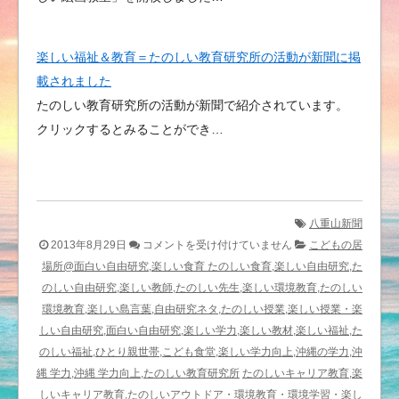
楽しい福祉＆教育＝たのしい教育研究所の活動が新聞に掲
載されました
たのしい教育研究所の活動が新聞で紹介されています。
クリックするとみることができ…
八重山新聞
楽
2013年8月29日
コメントを受け付けていません
こどもの居
し
場所@面白い自由研究,楽しい食育 たのしい食育,楽しい自由研究,た
い
のしい自由研究,楽しい教師,たのしい先生,楽しい環境教育,たのしい
福
環境教育,楽しい島言葉,自由研究ネタ,たのしい授業,楽しい授業・楽
祉
しい自由研究,面白い自由研究,楽しい学力,楽しい教材,楽しい福祉,た
＆
のしい福祉,ひとり親世帯,こども食堂,楽しい学力向上,沖縄の学力,沖
教
縄 学力,沖縄 学力向上,たのしい教育研究所
たのしいキャリア教育,楽
育
しいキャリア教育,たのしいアウトドア・環境教育・環境学習・楽し