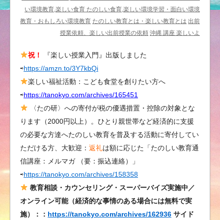
＝
い環境教育,楽しい食育 たのしい食育,楽しい環境学習・面白い環境
八
教育・おもしろい環境教育
たのしい教育とは・楽しい教育とは
出前
重
授業依頼、楽しい出前授業の依頼
沖縄 講座 楽しいよ
山
祝！
『楽しい授業入門』出版しました
毎
⇨
https://amzn.to/3Y7kbQi
日
新
楽しい福祉活動：こども食堂を創りたい方へ
聞
⇨
https://tanokyo.com/archives/165451
に
〈たの研〉への寄付が税の優遇措置・控除の対象とな
も
ります（2000円以上）。ひとり親世帯など経済的に支援
記
の必要な方達へたのしい教育を普及する活動に寄付してい
事
ただける方、大歓迎：
返礼
は額に応じた「たのしい教育通
が
信講座：メルマガ （要：振込連絡）」
掲
⇨
https://tanokyo.com/archives/158358
載
さ
教育相談・カウンセリング・スーパーバイズ実施中／
れ
オンライン可能（経済的な事情のある場合には無料で実
て
施）：：
https://tanokyo.com/archives/162936
サイド