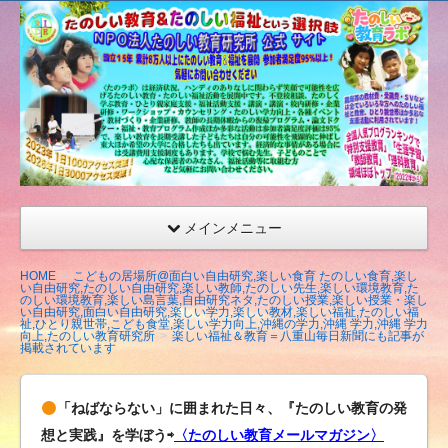
たの
しい
教育
研究
所
（沖
縄）
公式
メインメニュー
サイ
ト
HOME
こどもの居場所@面白い自由研究,楽しい食育 たのしい食育,楽し
い自由研究,たのしい自由研究,楽しい教師,たのしい先生,楽しい環境教育,た
のしい環境教育,楽しい島言葉,自由研究ネタ,たのしい授業,楽しい授業・楽し
い自由研究,面白い自由研究,楽しい学力,楽しい教材,楽しい福祉,たのしい福
祉,ひとり親世帯,こども食堂,楽しい学力向上,沖縄の学力,沖縄 学力,沖縄 学力
向上,たのしい教育研究所
楽しい福祉＆教育＝八重山毎日新聞にも記事が
掲載されています
「ねばならない」に囲まれた日々、『たのしい教育の発
想と実践』を学ぼう⇨
〈たのしい教育メールマガジン〉