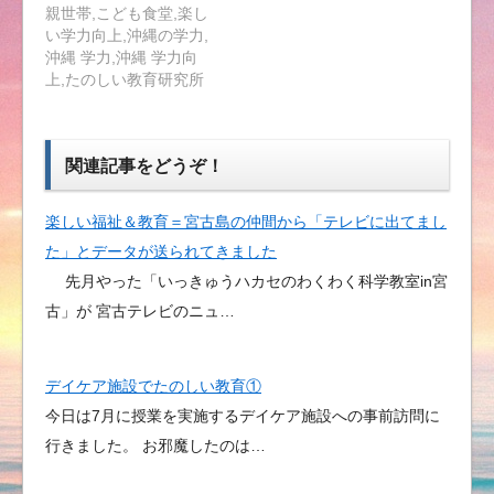
親世帯,こども食堂,楽し
い学力向上,沖縄の学力,
沖縄 学力,沖縄 学力向
上,たのしい教育研究所
関連記事をどうぞ！
楽しい福祉＆教育＝宮古島の仲間から「テレビに出てまし
た」とデータが送られてきました
先月やった「いっきゅうハカセのわくわく科学教室in宮
古」が 宮古テレビのニュ…
デイケア施設でたのしい教育①
今日は7月に授業を実施するデイケア施設への事前訪問に
行きました。 お邪魔したのは…