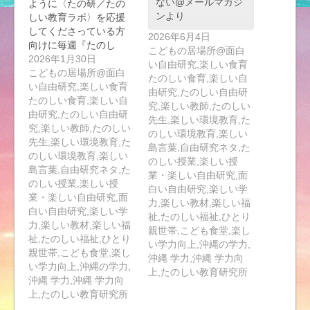
ない@メールマガジ
ように〈たの研／たの
ンより
しい教育ラボ〉を応援
してくださっている方
2026年6月4日
向けに毎週『たのし
こどもの居場所@面白
い…
2026年1月30日
い自由研究,楽しい食育
こどもの居場所@面白
たのしい食育,楽しい自
い自由研究,楽しい食育
由研究,たのしい自由研
たのしい食育,楽しい自
究,楽しい教師,たのしい
由研究,たのしい自由研
先生,楽しい環境教育,た
究,楽しい教師,たのしい
のしい環境教育,楽しい
先生,楽しい環境教育,た
島言葉,自由研究ネタ,た
のしい環境教育,楽しい
のしい授業,楽しい授
島言葉,自由研究ネタ,た
業・楽しい自由研究,面
のしい授業,楽しい授
白い自由研究,楽しい学
業・楽しい自由研究,面
力,楽しい教材,楽しい福
白い自由研究,楽しい学
祉,たのしい福祉,ひとり
力,楽しい教材,楽しい福
親世帯,こども食堂,楽し
祉,たのしい福祉,ひとり
い学力向上,沖縄の学力,
親世帯,こども食堂,楽し
沖縄 学力,沖縄 学力向
い学力向上,沖縄の学力,
上,たのしい教育研究所
沖縄 学力,沖縄 学力向
上,たのしい教育研究所