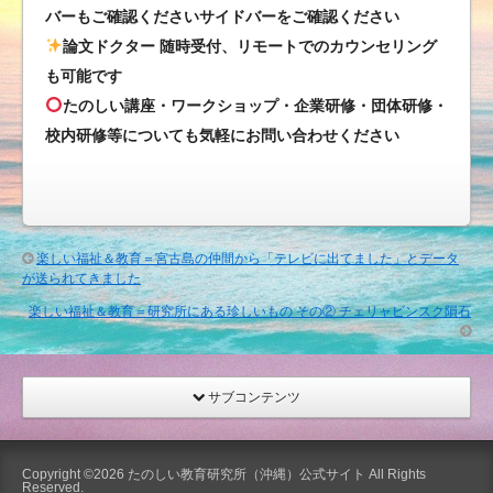
い
バーもご確認くださいサイドバーをご確認ください
ま
論文ドクター 随時受付、リモートでのカウンセリング
す
も可能です
は
たのしい講座・ワークショップ・企業研修・団体研修・
校内研修等についても気軽にお問い合わせください
楽しい福祉＆教育＝宮古島の仲間から「テレビに出てました」とデータ
が送られてきました
楽しい福祉＆教育＝研究所にある珍しいもの その② チェリャビンスク隕石
サブコンテンツ
Copyright ©2026
たのしい教育研究所（沖縄）公式サイト
All Rights
Reserved.