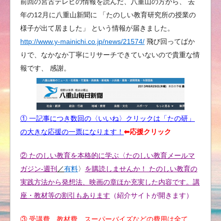
前回の宮古テレビの情報を読んだ、八重山の方から、 去
年の12月に八重山新聞に 「たのしい教育研究所の授業の
様子が出て居ました」 という情報が届きました。
http://www.y-mainichi.co.jp/news/21574/
飛び回ってばか
りで、なかなか丁寧にリサーチできていないので貴重な情
報です、 感謝。
① 一記事につき数回の〈いいね〉クリックは「たの研」
の大きな応援の一票になります！
⬅︎応援クリック
② たのしい教育を本格的に学ぶ〈たのしい教育メールマ
ガジン-週刊
／
有料
〉
を購読しませんか！ たのしい教育の
実践方法から発想法、映画の章ほか充実した内容です。講
座・教材等の割引もあります
（紹介サイトが開きます）
③ 受講費、教材費、スーパーバイズなどの費用は全て、