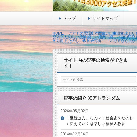
トップ
サイトマップ
HOME
こどもの居場所@面白い自由研究,楽しい食
究ネタ,たのしい授業,楽しい授業・楽しい自由研究,
学力向上,たのしい教育研究所
「ハサミから広が
サイト内の記事の検索ができま
す！
記事の紹介 ※アトランダム
2026年05月02日
「継続は力」なの？／社会史をたのし
く変えていく@楽しい福祉＆教育
2014年12月14日