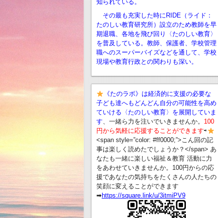
知られている。
その最も充実した時にRIDE（ライド：
たのしい教育研究所）設立のため教師を早
期退職、
各地を飛び回り〈たのしい教育〉
を普及している。教師、保護者、学校管理
職へのスーパーバイズなどを通して、学校
現場や教育行政との関わりも深い。
《たのラボ》は経済的に支援の必要な
子ども達へもどんどん自分の可能性を高め
ていける〈たのしい教育〉を展開していま
す
、一緒ら力を注いでいきませんか。
100
円から気軽に応援することができます
⇨
<span style=”color: #ff0000;”>こん回の記
事は楽しく読めたでしょうか？</span> あ
なたも一緒に楽しい福祉＆教育 活動に力
をあわせていきませんか。100円からの応
援であなたの気持ちをたくさんの人たちの
笑顔に変えることができます
➡︎
https://square.link/u/3itmiPV9