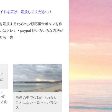
イトを広げ、応援してください！
を応援するための少額応援金ボタンを作
クレカ・paypal 他いろいろな方法が
ども・先
ド
だ
うに
ラボ〉
自然の中で心動かされない
る方向
ことはない－ロックバラン
ス