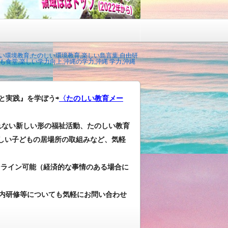
い環境教育,たのしい環境教育,楽しい島言葉,自由研
食堂,楽しい学力向上,沖縄の学力,沖縄 学力,沖縄
と実践』を学ぼう⇨
〈たのしい教育メー
れない新しい形の福祉活動、たのしい教育
しい子どもの居場所の取組みなど、気軽
ンライン可能（経済的な事情のある場合に
内研修等についても気軽にお問い合わせ