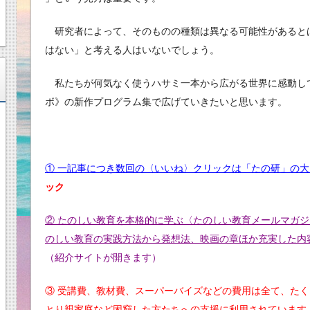
研究者によって、そのものの種類は異なる可能性があると
はない」と考える人はいないでしょう。
私たちが何気なく使うハサミ一本から広がる世界に感動し
ボ》の新作プログラム集で広げていきたいと思います。
① 一記事につき数回の〈いいね〉クリックは「たの研」の
ック
② たのしい教育を本格的に学ぶ〈たのしい教育メールマガジ
のしい教育の実践方法から発想法、映画の章ほか充実した内
（紹介サイトが開きます）
③ 受講費、教材費、スーパーバイズなどの費用は全て、た
とり親家庭など困窮した方たちへの支援に利用されています