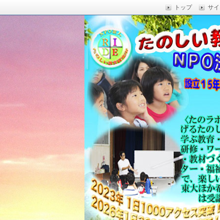
トップ
サイ
楽しい授業,たのしい授業,楽しい自由
い,RIDE,沖縄県 教育,たのしい授業,たのしい教
たのしい教育研究所
Education,楽しい授業,教育技術,
力向上,教育技術,教育方法,沖縄 教育問題,e
教員採用試験,沖縄 教育,たのしい教育
科学,たのしい科学,たのしく学び 一
う,いっきゅうハカセ,アドラー 心理学,
グ,教員採用試験,名人,採用試験,合格,
向上,沖縄の教育,たのしい学力,補習,
さでクリエイトするプロフェッショな
立四年で17000人以上に授業を実施,
由研究.しまくとぅば,島言葉,