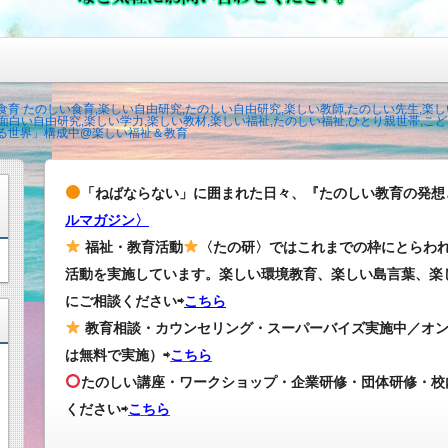
育 たのしい食育,楽しい自由研究,たのしい自由研究,楽しい教師,たのしい先生,楽し
面白い自由研究,楽しい学力,楽しい教材,楽しい福祉,たのしい福祉,ひとり親世帯,こども
る世界」構成中@楽しい福祉＆教育
「ねばならない」に囲まれた日々、『たのしい教育の発想
ルマガジン〉
福祉・教育活動
〈たの研〉ではこれまでの枠にとらわ
活動を実施しています。楽しい環境教育、楽しい島言葉、楽
にご相談ください⇨
こちら
教育相談・カウンセリング・スーパーバイズ実施中／オ
は無料で実施）⇨
こちら
たのしい講座・ワークショップ・企業研修・団体研修・校
ください
⇨
こちら