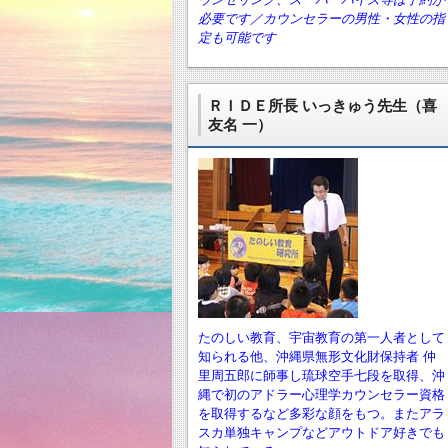
必要です／カウンセラーの男性・女性の指
定も可能です
ＲＩＤＥ所長 いっきゅう先生（喜
友名 一）
たのしい教育、宇宙教育の第一人者として
知られる他、沖縄県無形文化財保持者 仲
里周五郎に師事し琉球空手七段を取得、沖
縄で初のアドラー心理学カウンセラー資格
を取得するなど多彩な顔をもつ。またアラ
スカ単独キャンプなどアウトドア好きでも