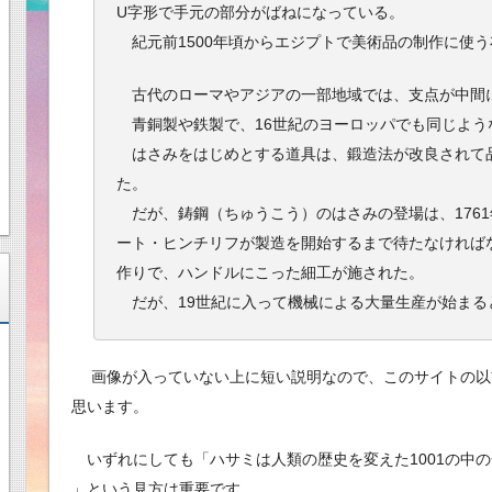
U字形で手元の部分がばねになっている。
紀元前1500年頃からエジプトで美術品の制作に使
古代のローマやアジアの一部地域では、支点が中間
青銅製や鉄製で、16世紀のヨーロッパでも同じよう
はさみをはじめとする道具は、鍛造法が改良されて
た。
だが、鋳鋼（ちゅうこう）のはさみの登場は、176
ート・ヒンチリフが製造を開始するまで待たなければ
作りで、ハンドルにこった細工が施された。
だが、19世紀に入って機械による大量生産が始ま
画像が入っていない上に短い説明なので、このサイトの以
思います。
いずれにしても「ハサミは人類の歴史を変えた1001の中
」という見方は重要です。