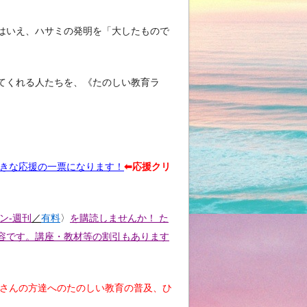
はいえ、ハサミの発明を「大したもので
てくれる人たちを、《たのしい教育ラ
大きな応援の一票になります！
⬅︎応援クリ
ン-週刊
／
有料
〉
を購読しませんか！ た
容です。講座・教材等の割引もあります
くさんの方達へのたのしい教育の普及、ひ