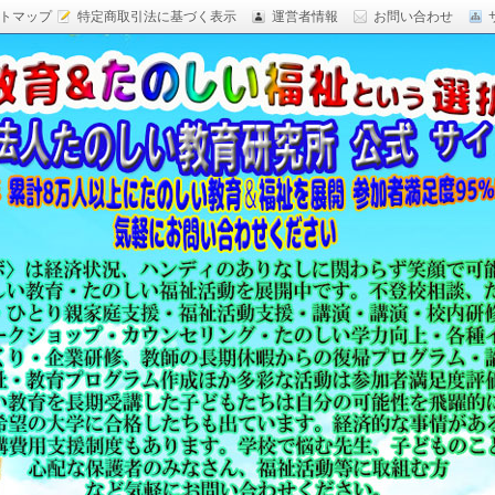
トマップ
特定商取引法に基づく表示
運営者情報
お問い合わせ
研究,面白い自由研究,楽しい福祉活動,楽しい授業がした
育 日本一,Research Institute Delightful
（沖縄）公式サイト
教育方法,内発的動機づけ,沖縄 学力問題,教材 ネタ,授業ネタ,学
njoyable educationes,グッジョブ,カリスマ教師,沖縄
,沖縄の学力,仮説実験授業,たのしい講演,楽しい講演,楽しい
生ものの「賢さ・学力」を,自由研究,いっきゅう先生,いっきゅ
面白い,沖縄 学力問題,授業名人,RIDE,PEALカウンセリン
セミナー,研修,板倉聖宣,ＬＥＡＰカウンセリング,LEAP,学力
読み語り,読み聞かせ,授業ネタ,授業アイディア,教育をたのし
る集団,学ぶこと本来のたのしさと賢さを沖縄から世界へ,設
99％の高い評価,仮説実験授,楽しい学力向上,たのしい学力,自