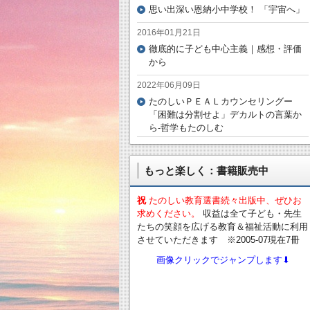
思い出深い恩納小中学校！ 「宇宙へ」
2016年01月21日
徹底的に子ども中心主義｜感想・評価
から
2022年06月09日
たのしいＰＥＡＬカウンセリングー
「困難は分割せよ」デカルトの言葉か
ら-哲学もたのしむ
もっと楽しく：書籍販売中
祝
たのしい教育選書続々出版中、ぜひお
求めください。
収益は全て子ども・先生
たちの笑顔を広げる教育＆福祉活動に利用
させていただきます ※2005-07現在7冊
画像クリックでジャンプします⬇︎