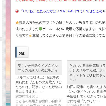
④
「いいね」と思った方は〈ＳＮＳや口コミ〉でぜひこのサ
読者の方からの声で〈たの研／たのしい教育ラボ〉の活動
成いたしました
ボトル一本分の費用で応援できます。支払いは
可能です
支援してくださった額を何十倍の価値に変えてこ
関連
楽しい外来語クイズ@メル
たのしい教育研究所（ラ
マガのお蔵入りの記事から
ボ）のメルマガ紹介ポッ
キャストをぜひお聴きく
メルマガに取り上げる記事の
さい
候補にあげたもののお蔵入りし
たものは、記事になった数倍の
前回の記事にも書いたよ
量になります。 …
〈たの研／たのしい教育
2026年3月30日
を応援してくださってい
こどもの居場所@面白い自由研
けに毎週『たのしい…
究,楽しい食育 たのしい食育,楽
2026年1月30日