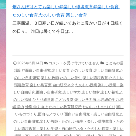
畑さんぽはとても楽しい@楽しい環境教育@楽しい食育,
たのしい食育,たのしい食育 楽しい食育
三寒四温、３日寒い日が続いてあとに暖かい日が４日続く
の日々。 昨日は暑くて今日は…
楽
2026年5月14日
コメントを受け付けていません
こどもの居
し
場所@面白い自由研究,楽しい食育 たのしい食育,楽しい自由研究,た
い
のしい自由研究,楽しい教師,たのしい先生,楽しい環境教育,たのしい
ネ
環境教育,楽しい島言葉,自由研究ネタ,たのしい授業,楽しい授業・楽
ッ
しい自由研究,面白い自由研究,楽しい学力,楽しい教材,楽しい福祉,た
ト
のしい福祉,ひとり親世帯,こども食堂,楽しい学力向上,沖縄の学力,沖
セ
縄 学力,沖縄 学力向上,たのしい教育研究所
たのしいものづくり,楽し
キ
いものづくり,面白モノづくり,面白い自由研究・楽しい自由研究,た
ュ
のしい自由研究,楽しい教師・たのしい先生・楽しい環境教育・たの
リ
しい環境教育・楽しい学習・自由研究ネタ・たのしい授業・楽しい
テ