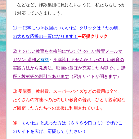
などなど、詐欺集団に負けないように、私たちもしっか
り対応していきましょう。
① 一記事につき数回の〈いいね〉クリックは「たの研」
の大きな応援の一票になります！
⬅︎応援クリック
② たのしい教育を本格的に学ぶ〈たのしい教育メールマ
ガジン-週刊
／
有料
〉
を購読しませんか！ たのしい教育の
実践方法から発想法、映画の章ほか充実した内容です。講
座・教材等の割引もあります
（紹介サイトが開きます）
③ 受講費、教材費、スーパーバイズなどの費用は全て、
たくさんの方達へのたのしい教育の普及、ひとり親家庭な
ど困窮した方たちへの支援に利用されています
④
「いいね」と思った方は〈ＳＮＳや口コミ〉でぜひこ
のサイトを広げ、応援してください！