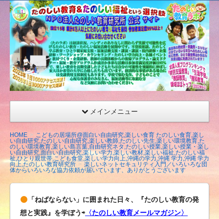
たの
しい
教育
研究
所
（沖
縄）
公式
メインメニュー
サイ
ト
HOME
こどもの居場所@面白い自由研究,楽しい食育 たのしい食育,楽し
い自由研究,たのしい自由研究,楽しい教師,たのしい先生,楽しい環境教育,た
のしい環境教育,楽しい島言葉,自由研究ネタ,たのしい授業,楽しい授業・楽し
い自由研究,面白い自由研究,楽しい学力,楽しい教材,楽しい福祉,たのしい福
祉,ひとり親世帯,こども食堂,楽しい学力向上,沖縄の学力,沖縄 学力,沖縄 学力
向上,たのしい教育研究所
楽しいネットセキュリティ入門／いろいろな団
体からいろいろな協力依頼が届いています、ありがとうございます
「ねばならない」に囲まれた日々、『たのしい教育の発
想と実践』を学ぼう⇨
〈たのしい教育メールマガジン〉