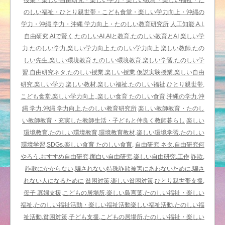
授業・楽しい自由研究・楽しい学力・楽しい教材・楽しい福祉・た
ィ
のしい福祉・ひとり親世帯・こども食堂・楽しい学力向上・沖縄の
入
学力・沖縄 学力・沖縄 学力向上・たのしい教育研究所
人工知能,A.I.
門
自由研究,AIで賢く,たのしいAI,AIと教育,たのしい教育とAI
楽しい学
／
力.たのしい学力,楽しい学力向上,たのしい学力向上
楽しい教師,たの
い
しい先生,楽しい環境教育,たのしい環境教育,楽しい学習,たのしい学
ろ
習,自由研究ネタ,たのしい授業,楽しい授業,仮説実験授業,楽しい自由
い
研究,楽しい学力,楽しい教材,楽しい福祉,たのしい福祉,ひとり親世帯,
ろ
こども食堂,楽しい学力向上,,楽しい食育 たのしい食育,沖縄の学力,沖
な
縄 学力,沖縄 学力向上,たのしい教育研究所
楽しい教師教育・たのし
団
い教師教育・充実した教師生活・子どもと仲良く教師暮らし
楽しい
体
環境教育,たのしい環境教育,環境教育教材,楽しい環境学習,たのしい
か
環境学習,SDGs,楽しい食育 たのしい食育,
自由研究 ネタ,自由研究何
ら
やろう,おすすめ自由研究,面白い自由研究,楽しい自由研究,工作
詐欺,
い
詐欺にかからない,騙されない,特殊詐欺被害にあわないために,騙さ
ろ
れない人になるために
貧困対策,楽しい貧困対策,ひとり親世帯支援,
い
母子 寡婦支援,こどもの居場所,楽しい島言葉,たのしい福祉・楽しい
ろ
福祉,たのしい福祉活動・楽しい福祉活動楽しい福祉活動,たのしい福
な
祉活動,貧困対策,子ども支援,こどもの居場所,たのしい福祉・楽しい