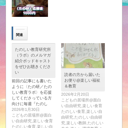
関連
たのしい教育研究所
（ラボ）のメルマガ
紹介ポッドキャスト
をぜひお聴きくださ
い
読者の方から届いた
お便り@楽しい福祉
前回の記事にも書いた
＆教育
ように〈たの研／たの
しい教育ラボ〉を応援
2026年2月20日
してくださっている方
こどもの居場所@面白
向けに毎週『たのし
い自由研究,楽しい食育
い…
2026年1月30日
たのしい食育,楽しい自
こどもの居場所@面白
由研究,たのしい自由研
い自由研究,楽しい食育
究,楽しい教師,たのしい
たのしい食育,楽しい自