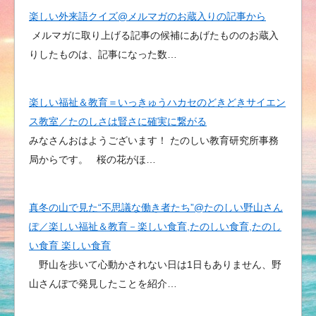
楽しい外来語クイズ@メルマガのお蔵入りの記事から
メルマガに取り上げる記事の候補にあげたもののお蔵入
りしたものは、記事になった数…
楽しい福祉＆教育＝いっきゅうハカセのどきどきサイエン
ス教室／たのしさは賢さに確実に繋がる
みなさんおはようございます！ たのしい教育研究所事務
局からです。 桜の花がほ…
真冬の山で見た“不思議な働き者たち”@たのしい野山さん
ぽ／楽しい福祉＆教育－楽しい食育,たのしい食育,たのし
い食育 楽しい食育
野山を歩いて心動かされない日は1日もありません、野
山さんぽで発見したことを紹介…