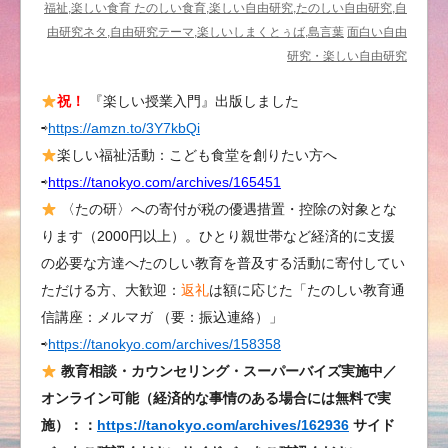
協
福祉,楽しい食育 たのしい食育,楽しい自由研究,たのしい自由研究,自
力
由研究ネタ,自由研究テーマ,楽しいしまくとぅば,島言葉
面白い自由
依
研究・楽しい自由研究
頼
祝！
『楽しい授業入門』出版しました
が
⇨
https://amzn.to/3Y7kbQi
届
い
楽しい福祉活動：こども食堂を創りたい方へ
て
⇨
https://tanokyo.com/archives/165451
い
〈たの研〉への寄付が税の優遇措置・控除の対象とな
ま
ります（2000円以上）。ひとり親世帯など経済的に支援
す、
の必要な方達へたのしい教育を普及する活動に寄付してい
あ
ただける方、大歓迎：
返礼
は額に応じた「たのしい教育通
り
信講座：メルマガ （要：振込連絡）」
が
⇨
https://tanokyo.com/archives/158358
と
う
教育相談・カウンセリング・スーパーバイズ実施中／
ご
オンライン可能（経済的な事情のある場合には無料で実
ざ
施）：：
https://tanokyo.com/archives/162936
サイド
い