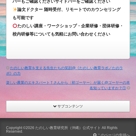
バーもご確認くださいサイドバーをご確認ください
ま
論文ドクター 随時受付、リモートでのカウンセリング
す
も可能です
は
たのしい講座・ワークショップ・企業研修・団体研修・
校内研修等についても気軽にお問い合わせください
たのしい教育を支える先生たちの笑顔@《たのしい教育ラボ／たのラ
ボ》の力
楽しい農業のエキスパートＴさんから〈初ゴーヤー〉が届く@ゴーヤーの本
名知っていますか？①
サブコンテンツ
Copyright ©2026
たのしい教育研究所（沖縄）公式サイト
All Rights
Reserved.
このページの先頭へ