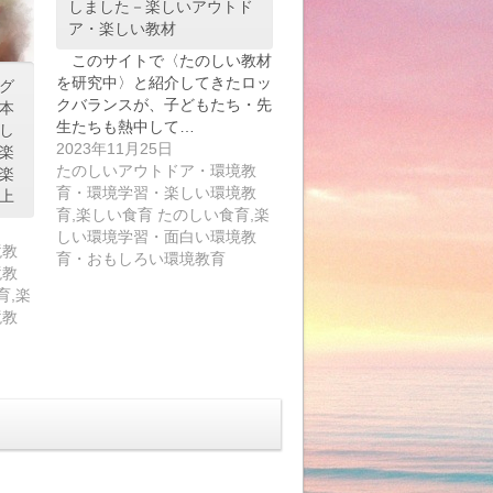
しました－楽しいアウトド
ア・楽しい教材
このサイトで〈たのしい教材
を研究中〉と紹介してきたロッ
グ
クバランスが、子どもたち・先
本
生たちも熱中して…
し
2023年11月25日
楽
たのしいアウトドア・環境教
楽
育・環境学習・楽しい環境教
上
育,楽しい食育 たのしい食育,楽
しい環境学習・面白い環境教
境教
育・おもしろい環境教育
境教
育,楽
境教