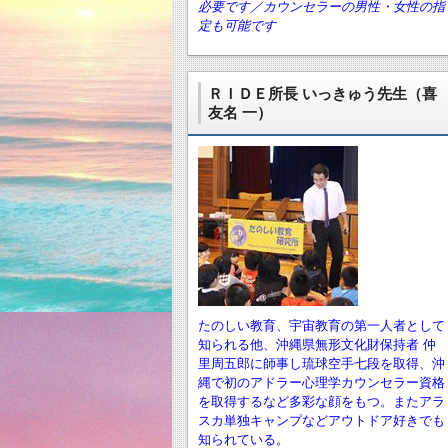
必要です／カウンセラーの男性・女性の指
定も可能です
ＲＩＤＥ所長 いっきゅう先生（喜
友名 一）
たのしい教育、宇宙教育の第一人者として
知られる他、沖縄県無形文化財保持者 仲
里周五郎に師事し琉球空手七段を取得、沖
縄で初のアドラー心理学カウンセラー資格
を取得するなど多彩な顔をもつ。またアラ
スカ単独キャンプなどアウトドア好きでも
知られている。