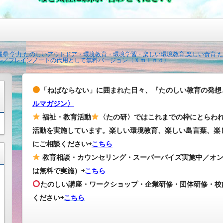
沖縄県 学力,たのしいアウトドア・環境教育・環境学習・楽しい環境教育,楽しい食育
ル／ブレインノートの代用として無料バージョン〈Ｘｍｉｎｄ〉
「ねばならない」に囲まれた日々、『たのしい教育の発想
ルマガジン〉
福祉・教育活動
〈たの研〉ではこれまでの枠にとらわ
活動を実施しています。楽しい環境教育、楽しい島言葉、楽
にご相談ください⇨
こちら
教育相談・カウンセリング・スーパーバイズ実施中／オ
は無料で実施）⇨
こちら
たのしい講座・ワークショップ・企業研修・団体研修・校
ください
⇨
こちら