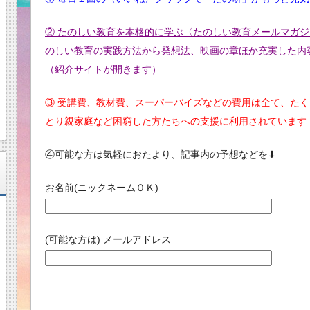
② たのしい教育を本格的に学ぶ〈たのしい教育メールマガジ
のしい教育の実践方法から発想法、映画の章ほか充実した内
（紹介サイトが開きます）
③ 受講費、教材費、スーパーバイズなどの費用は全て、た
とり親家庭など困窮した方たちへの支援に利用されています
④可能な方は気軽におたより、記事内の予想などを⬇︎
お名前(ニックネームＯＫ)
(可能な方は) メールアドレス