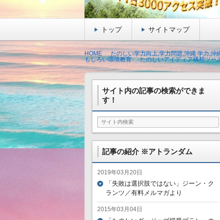
トップ
サイトマップ
HOME
たのしい学力向上,学力問題,沖縄 学力,
もしろい環境教育
たのしいアイディア構想ツー
サイト内の記事の検索ができま
す！
記事の紹介 ※アトランダム
2019年03月20日
「失敗は選択肢ではない」ジーン・ク
ランツ／有料メルマガより
2015年03月04日