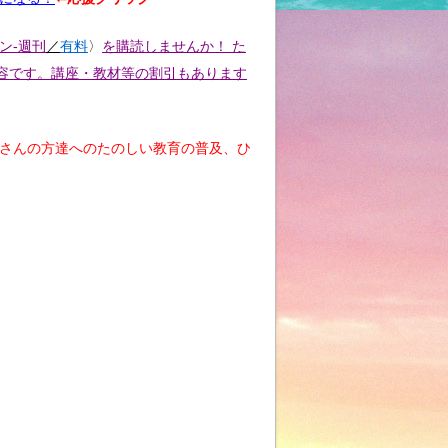
ン-週刊
／
有料
〉
を購読しませんか！ た
容です。講座・教材等の割引もあります
くさんの方達へのたのしい教育の普及、ひ