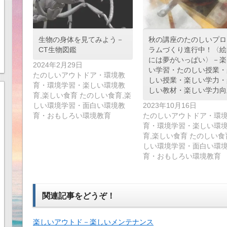
生物の身体を見てみよう－
秋の講座のたのしいプロ
CT生物図鑑
ラムづくり進行中！〈絵
には夢がいっぱい〉－楽
2024年2月29日
い学習・たのしい授業・
たのしいアウトドア・環境教
しい授業・楽しい学力・
育・環境学習・楽しい環境教
しい教材・楽しい学力向
育,楽しい食育 たのしい食育,楽
しい環境学習・面白い環境教
2023年10月16日
育・おもしろい環境教育
たのしいアウトドア・環
育・環境学習・楽しい環
育,楽しい食育 たのしい食
しい環境学習・面白い環
育・おもしろい環境教育
関連記事をどうぞ！
楽しいアウトド－楽しいメンテナンス