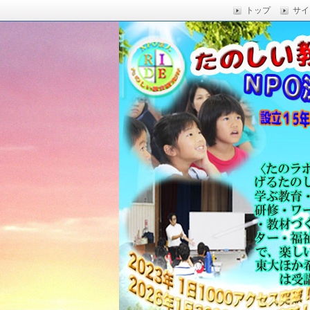
トップ
サイ
楽しい授業,たのしい授業,楽しい自由
い,RIDE,沖縄県 教育,たのしい授業,たのしい教
たのしい教育研究所
Education,楽しい授業,教育技術,
力向上,教育技術,教育方法,沖縄 教育問題,e
教員採用試験,沖縄 教育,たのしい教育
科学,たのしい科学,たのしく学び 一
う,いっきゅうハカセ,アドラー 心理学,
グ,教員採用試験,名人,採用試験,合格,
向上,沖縄の教育,たのしい学力,補習,
さでクリエイトするプロフェッショな
立四年で17000人以上に授業を実施,
由研究.しまくとぅば,島言葉,