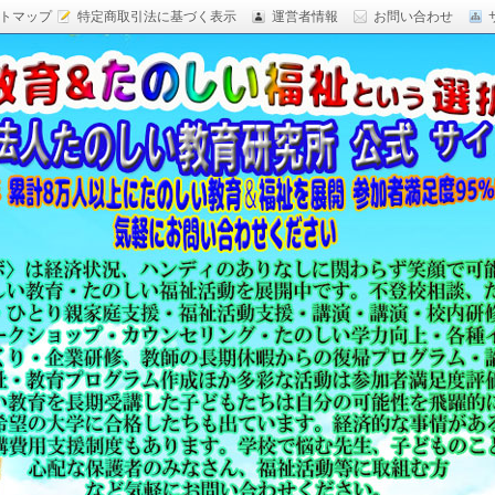
トマップ
特定商取引法に基づく表示
運営者情報
お問い合わせ
研究,面白い自由研究,楽しい福祉活動,楽しい授業がした
育 日本一,Research Institute Delightful
（沖縄）公式サイト
教育方法,内発的動機づけ,沖縄 学力問題,教材 ネタ,授業ネタ,学
njoyable educationes,グッジョブ,カリスマ教師,沖縄
,沖縄の学力,仮説実験授業,たのしい講演,楽しい講演,楽しい
生ものの「賢さ・学力」を,自由研究,いっきゅう先生,いっきゅ
面白い,沖縄 学力問題,授業名人,RIDE,PEALカウンセリン
セミナー,研修,板倉聖宣,ＬＥＡＰカウンセリング,LEAP,学力
読み語り,読み聞かせ,授業ネタ,授業アイディア,教育をたのし
る集団,学ぶこと本来のたのしさと賢さを沖縄から世界へ,設
99％の高い評価,仮説実験授,楽しい学力向上,たのしい学力,自