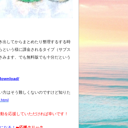
き出してからまとめたり整理するする時
らという様に課金されるタイプ（サブス
さみます、でも無料版でも十分だという
/download/
い方はそう難しくないのですけど知りた
.html
動を応援していただければ幸いです！
気になる！
⬅︎応援クリック