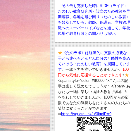
その最も充実した時にRIDE（ライド：
たのしい教育研究所）設立のため教師を早
期退職、
各地を飛び回り〈たのしい教育〉
を普及している。教師、保護者、学校管理
職へのスーパーバイズなどを通して、学校
現場や教育行政との関わりも深い。
《たのラボ》は経済的に支援の必要な
子ども達へもどんどん自分の可能性を高め
ていける〈たのしい教育〉を展開していま
す
、一緒ら力を注いでいきませんか。
100
円から気軽に応援することができます
⇨
<span style=”color: #ff0000;”>こん回の記
事は楽しく読めたでしょうか？</span> あ
なたも一緒に楽しい福祉＆教育 活動に力
をあわせていきませんか。100円からの応
援であなたの気持ちをたくさんの人たちの
笑顔に変えることができます
➡︎
https://square.link/u/3itmiPV9