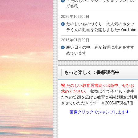
「たのしいグッジョブ授業プラン」の
反響①
2022年10月09日
たのしいものづくり 大人気のホタッ
テくんの動画を公開しました⇨YouTube
2016年01月29日
寒い日々の中、春が着実に歩みをすす
めています
もっと楽しく：書籍販売中
祝
たのしい教育選書続々出版中、ぜひお
求めください。
収益は全て子ども・先生
たちの笑顔を広げる教育＆福祉活動に利用
させていただきます ※2005-07現在7冊
画像クリックでジャンプします⬇︎