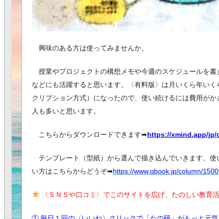
興味のある方は使ってみませんか。
授業やプロジェクトの構想メモや今週のスケジュールを書
などにも活躍すると思います。〈有料版〉は月いくら年いく
クリプション方式）になったので、使い続けるには費用がか
人も多いと思います。
こちらからダウンロードできます➡︎
https://xmind.app/jp
テンプレート（型紙）から選んで描き込んでいきます、使
い方はこちらからどうぞ➡︎
https://www.qbook.jp/column/1500
〈ＳＮＳや口コミ〉でこのサイトを広げ、たのしい教育活
① 毎日１回の〈いいね〉クリックで「たの研」がもっと元