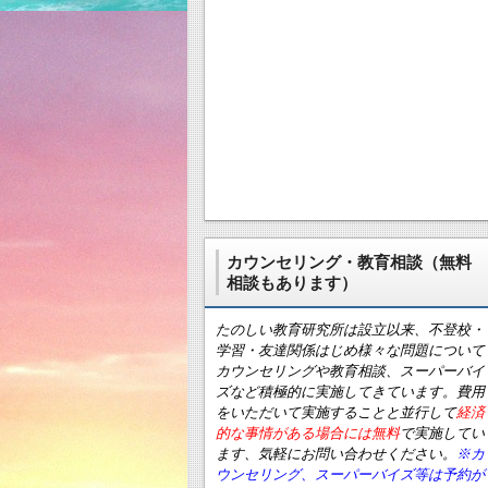
カウンセリング・教育相談（無料
相談もあります）
たのしい教育研究所は設立以来、不登校・
学習・友達関係はじめ様々な問題について
カウンセリングや教育相談、スーパーバイ
ズなど積極的に実施してきています。費用
をいただいて実施することと並行して
経済
的な事情がある場合には無料
で実施してい
ます、気軽にお問い合わせください。
※カ
ウンセリング、スーパーバイズ等は予約が