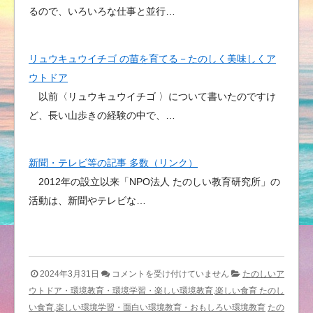
るので、いろいろな仕事と並行…
リュウキュウイチゴ の苗を育てる－たのしく美味しくア
ウトドア
以前〈リュウキュウイチゴ 〉について書いたのですけ
ど、長い山歩きの経験の中で、…
新聞・テレビ等の記事 多数（リンク）
2012年の設立以来「NPO法人 たのしい教育研究所」の
活動は、新聞やテレビな…
楽
2024年3月31日
コメントを受け付けていません
たのしいア
し
ウトドア・環境教育・環境学習・楽しい環境教育,楽しい食育 たのし
い
い食育,楽しい環境学習・面白い環境教育・おもしろい環境教育
たの