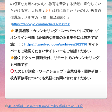
の必要な方達へたのしい教育を普及する活動に寄付してい
く
ただける方、大歓迎：
返礼
は額に応じた「たのしい教育通
③
信講座：メルマガ （要：振込連絡）」
は
⇨
https://tanokyo.com/archives/158358
教育相談・カウンセリング・スーパーバイズ実施中／
オンライン可能（経済的な事情のある場合には無料で実
施）：：
https://tanokyo.com/archives/162936
サイド
バーもご確認くださいサイドバーをご確認ください
論文ドクター 随時受付、リモートでのカウンセリング
も可能です
たのしい講座・ワークショップ・企業研修・団体研修・
校内研修等についても気軽にお問い合わせください
楽しい理科・アスパラガスの花と実で理科をたのしく②