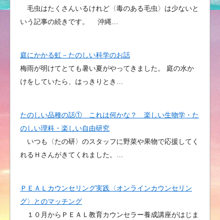
毛虫はたくさんいるけれど〈毒のある毛虫〉は少ないと
いう記事の続きです。 沖縄…
庭にかかる虹－たのしい科学のお話
梅雨が明けてとても暑い夏がやってきました。 庭の水か
けをしていたら、はっきりとき…
たのしい品種の話① これは何かな？ 楽しい生物学・た
のしい理科・楽しい自由研究
いつも〈たの研〉のスタッフに野菜や果物で応援してく
れるＨさんがきてくれました。…
ＰＥＡＬカウンセリング実践〈オンラインカウンセリン
グ〉とのマッチング
１０月からＰＥＡＬ教育カウンセラー養成講座がはじま