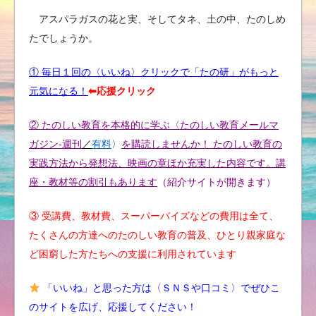
アスパラガスの花と実、そしてタネ、土の中、たのしめ
たでしょうか。
① 毎日１回の〈いいね〉クリックで「たの研」がもっと
元気になる！
⬅︎応援クリック
② たのしい教育を本格的に学ぶ〈たのしい教育メールマ
ガジン-週刊
／
有料
〉
を購読しませんか！ たのしい教育の
実践方法から発想法、映画の章ほか充実した内容です。講
座・教材等の割引もあります
（紹介サイトが開きます）
③ 受講費、教材費、スーパーバイズなどの費用は全て、
たくさんの方達へのたのしい教育の普及、ひとり親家庭な
ど困窮した方たちへの支援に利用されています
「いいね」と思った方は〈ＳＮＳや口コミ〉でぜひこ
のサイトを広げ、応援してください！