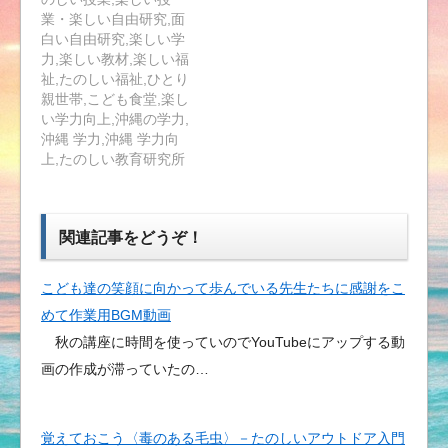
業・楽しい自由研究,面
白い自由研究,楽しい学
力,楽しい教材,楽しい福
祉,たのしい福祉,ひとり
親世帯,こども食堂,楽し
い学力向上,沖縄の学力,
沖縄 学力,沖縄 学力向
上,たのしい教育研究所
関連記事をどうぞ！
こども達の笑顔に向かって歩んでいる先生たちに感謝をこ
めて作業用BGM動画
秋の講座に時間を使っていのでYouTubeにアップする動
画の作成が滞っていたの…
覚えておこう〈毒のある毛虫〉－たのしいアウトドア入門