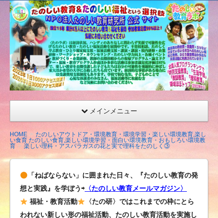
たの
しい
教育
研究
所
（沖
縄）
公式
メインメニュー
サイ
ト
HOME
たのしいアウトドア・環境教育・環境学習・楽しい環境教育,楽し
い食育 たのしい食育,楽しい環境学習・面白い環境教育・おもしろい環境教
育
楽しい理科・アスパラガスの花と実で理科をたのしく③
「ねばならない」に囲まれた日々、『たのしい教育の発
想と実践』を学ぼう⇨
〈たのしい教育メールマガジン〉
福祉・教育活動
〈たの研〉ではこれまでの枠にとら
われない新しい形の福祉活動、たのしい教育活動を実施し