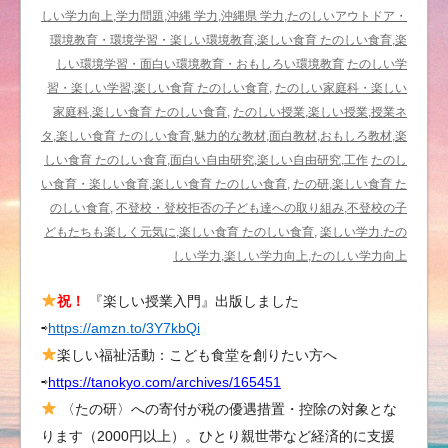
理
しい学力向上,学力問題,沖縄 学力,沖縄県 学力,たのしいアウトドア・
科・
環境教育・環境学習・楽しい環境教育,楽しい食育 たのしい食育,楽
ア
しい環境学習・面白い環境教育・おもしろい環境教育
たのしい学
ス
習・楽しい学習,楽しい食育 たのしい食育,
たのしい家庭科・楽しい
パ
家庭科,楽しい食育 たのしい食育,
たのしい授業,楽しい授業,授業ネ
ラ
タ,楽しい食育 たのしい食育,魅力的な教材,面白教材,おもしろ教材,楽
ガ
しい食育 たのしい食育,面白い自由研究,楽しい自由研究,工作
たのし
ス
い食育・楽しい食育,楽しい食育 たのしい食育,
たの研,楽しい食育 た
の
のしい食育,
不登校・登校拒否の子ども達への取り組み,不登校の子
花
どもたちも楽しく元気に,楽しい食育 たのしい食育,
楽しい学力.たの
と
しい学力,楽しい学力向上,たのしい学力向上
実
祝！
『楽しい授業入門』出版しました
で
⇨
https://amzn.to/3Y7kbQi
理
科
楽しい福祉活動：こども食堂を創りたい方へ
を
⇨
https://tanokyo.com/archives/165451
た
〈たの研〉への寄付が税の優遇措置・控除の対象とな
の
ります（2000円以上）。ひとり親世帯など経済的に支援
し