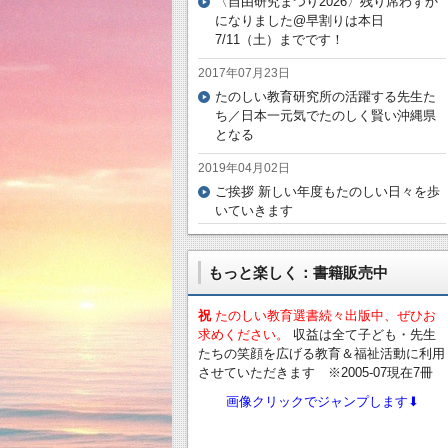
〈自由研究まつり2026〉残り席わずか
になりました@早割りは本日
7/11（土）までです！
2017年07月23日
たのしい教育研究所の活躍する先生た
ち／日本一元気でたのしく賢い沖縄県
となる
2019年04月02日
ご挨拶 新しい年度もたのしい日々を歩
いていきます
もっと楽しく：書籍販売中
祝
たのしい教育選書続々出版中、ぜひお
求めください。
収益は全て子ども・先生
たちの笑顔を広げる教育＆福祉活動に利用
させていただきます ※2005-07現在7冊
画像クリックでジャンプします⬇︎