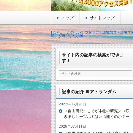
トップ
サイトマップ
HOME
たのしいアウトドア・環境教育・環境学習
郎』が過ごした小屋
サイト内の記事の検索ができま
す！
記事の紹介 ※アトランダム
2022年05月20日
〈自由研究〉こそが本物の研究／〈咲
きまち〉ーツボミはいつ開くのか？ー
2026年07月11日