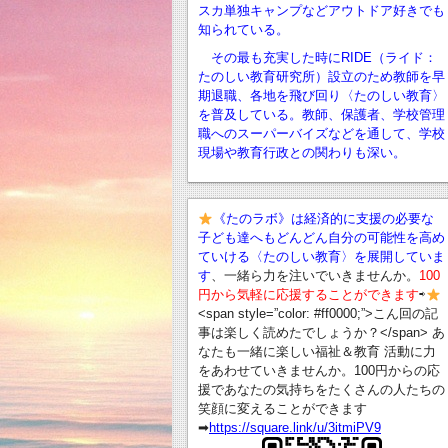
スカ単独キャンプなどアウトドア好きでも
知られている。
その最も充実した時にRIDE（ライド：
たのしい教育研究所）設立のため教師を早
期退職、
各地を飛び回り〈たのしい教育〉
を普及している。教師、保護者、学校管理
職へのスーパーバイズなどを通して、学校
現場や教育行政との関わりも深い。
《たのラボ》は経済的に支援の必要な
子ども達へもどんどん自分の可能性を高め
ていける〈たのしい教育〉を展開していま
す
、一緒ら力を注いでいきませんか。
100
円から気軽に応援することができます
⇨
<span style=”color: #ff0000;”>こん回の記
事は楽しく読めたでしょうか？</span> あ
なたも一緒に楽しい福祉＆教育 活動に力
をあわせていきませんか。100円からの応
援であなたの気持ちをたくさんの人たちの
笑顔に変えることができます
➡︎
https://square.link/u/3itmiPV9