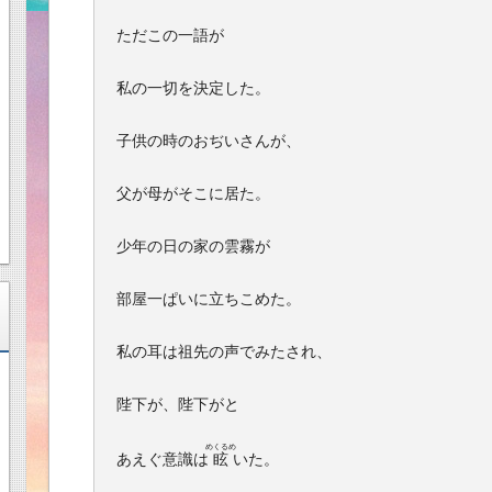
ただこの一語が
私の一切を決定した。
子供の時のおぢいさんが、
父が母がそこに居た。
少年の日の家の雲霧が
部屋一ぱいに立ちこめた。
私の耳は祖先の声でみたされ、
陛下が、陛下がと
めくるめ
あえぐ意識は
眩
いた。