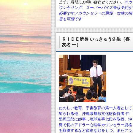
ます、気軽にお問い合わせください。
※カ
ウンセリング、スーパーバイズ等は予約が
必要です／カウンセラーの男性・女性の指
定も可能です
ＲＩＤＥ所長 いっきゅう先生（喜
友名 一）
たのしい教育、宇宙教育の第一人者として
知られる他、沖縄県無形文化財保持者 仲
里周五郎に師事し琉球空手七段を取得、沖
縄で初のアドラー心理学カウンセラー資格
を取得するなど多彩な顔をもつ。またアラ