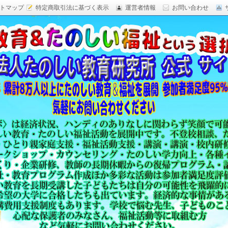
トマップ
特定商取引法に基づく表示
運営者情報
お問い合わせ
研究,面白い自由研究,楽しい福祉活動,楽しい授業がした
育 日本一,Research Institute Delightful
（沖縄）公式サイト
教育方法,内発的動機づけ,沖縄 学力問題,教材 ネタ,授業ネタ,学
njoyable educationes,グッジョブ,カリスマ教師,沖縄
,沖縄の学力,仮説実験授業,たのしい講演,楽しい講演,楽しい
生ものの「賢さ・学力」を,自由研究,いっきゅう先生,いっきゅ
面白い,沖縄 学力問題,授業名人,RIDE,PEALカウンセリン
セミナー,研修,板倉聖宣,ＬＥＡＰカウンセリング,LEAP,学力
読み語り,読み聞かせ,授業ネタ,授業アイディア,教育をたのし
る集団,学ぶこと本来のたのしさと賢さを沖縄から世界へ,設
99％の高い評価,仮説実験授,楽しい学力向上,たのしい学力,自