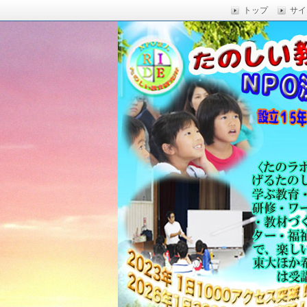
トップ
サイ
楽しい授業,たのしい授業,楽しい自由
い,RIDE,沖縄県 教育,たのしい授業,たのしい教
たのしい教育研究所
Education,楽しい授業,教育技術,
力向上,教育技術,教育方法,沖縄 教育問題,e
教員採用試験,沖縄 教育,たのしい教育
科学,たのしい科学,たのしく学び 一
う,いっきゅうハカセ,アドラー 心理学,
グ,教員採用試験,名人,採用試験,合格,
向上,沖縄の教育,たのしい学力,補習,
さでクリエイトするプロフェッショな
立四年で17000人以上に授業を実施,
由研究.しまくとぅば,島言葉,