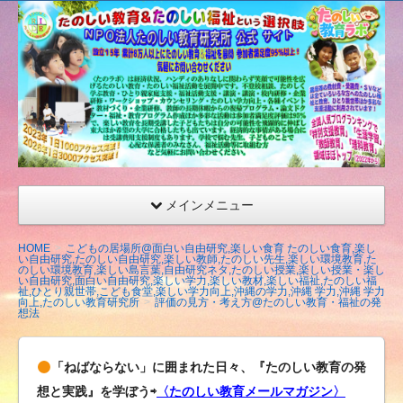
たの
しい
教育
研究
所
（沖
縄）
公式
メインメニュー
サイ
ト
HOME
こどもの居場所@面白い自由研究,楽しい食育 たのしい食育,楽し
い自由研究,たのしい自由研究,楽しい教師,たのしい先生,楽しい環境教育,た
のしい環境教育,楽しい島言葉,自由研究ネタ,たのしい授業,楽しい授業・楽し
い自由研究,面白い自由研究,楽しい学力,楽しい教材,楽しい福祉,たのしい福
祉,ひとり親世帯,こども食堂,楽しい学力向上,沖縄の学力,沖縄 学力,沖縄 学力
向上,たのしい教育研究所
評価の見方・考え方@たのしい教育・福祉の発
想法
「ねばならない」に囲まれた日々、『たのしい教育の発
想と実践』を学ぼう⇨
〈たのしい教育メールマガジン〉