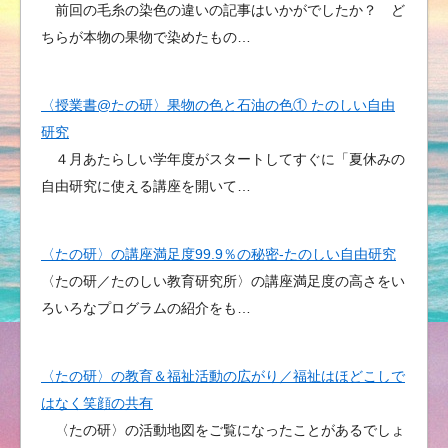
前回の毛糸の染色の違いの記事はいかがでしたか？ ど
ちらが本物の果物で染めたもの…
〈授業書@たの研〉果物の色と石油の色① たのしい自由
研究
４月あたらしい学年度がスタートしてすぐに「夏休みの
自由研究に使える講座を開いて…
〈たの研〉の講座満足度99.9％の秘密-たのしい自由研究
〈たの研／たのしい教育研究所〉の講座満足度の高さをい
ろいろなプログラムの紹介をも…
〈たの研〉の教育＆福祉活動の広がり／福祉はほどこしで
はなく笑顔の共有
〈たの研〉の活動地図をご覧になったことがあるでしょ