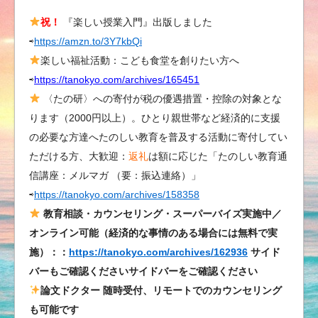
祝！
『楽しい授業入門』出版しました
⇨
https://amzn.to/3Y7kbQi
楽しい福祉活動：こども食堂を創りたい方へ
⇨
https://tanokyo.com/archives/165451
〈たの研〉への寄付が税の優遇措置・控除の対象とな
ります（2000円以上）。ひとり親世帯など経済的に支援
の必要な方達へたのしい教育を普及する活動に寄付してい
ただける方、大歓迎：
返礼
は額に応じた「たのしい教育通
信講座：メルマガ （要：振込連絡）」
⇨
https://tanokyo.com/archives/158358
教育相談・カウンセリング・スーパーバイズ実施中／
オンライン可能（経済的な事情のある場合には無料で実
施）：：
https://tanokyo.com/archives/162936
サイド
バーもご確認くださいサイドバーをご確認ください
論文ドクター 随時受付、リモートでのカウンセリング
も可能です