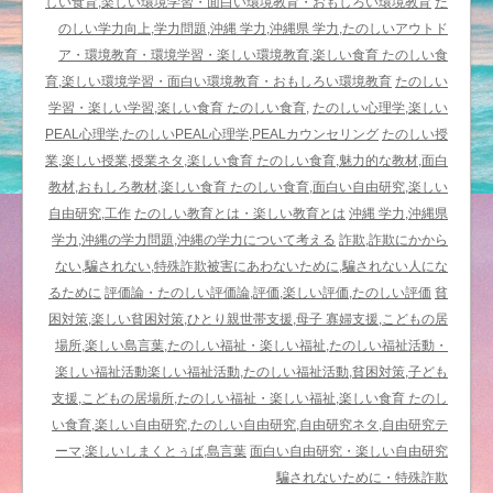
育・
しい食育,楽しい環境学習・面白い環境教育・おもしろい環境教育
た
福
のしい学力向上,学力問題,沖縄 学力,沖縄県 学力,たのしいアウトド
祉
ア・環境教育・環境学習・楽しい環境教育,楽しい食育 たのしい食
の
育,楽しい環境学習・面白い環境教育・おもしろい環境教育
たのしい
発
学習・楽しい学習,楽しい食育 たのしい食育,
たのしい心理学,楽しい
想
PEAL心理学,たのしいPEAL心理学,PEALカウンセリング
たのしい授
法
業,楽しい授業,授業ネタ,楽しい食育 たのしい食育,魅力的な教材,面白
は
教材,おもしろ教材,楽しい食育 たのしい食育,面白い自由研究,楽しい
自由研究,工作
たのしい教育とは・楽しい教育とは
沖縄 学力,沖縄県
学力,沖縄の学力問題,沖縄の学力について考える
詐欺,詐欺にかから
ない,騙されない,特殊詐欺被害にあわないために,騙されない人にな
るために
評価論・たのしい評価論,評価,楽しい評価,たのしい評価
貧
困対策,楽しい貧困対策,ひとり親世帯支援,母子 寡婦支援,こどもの居
場所,楽しい島言葉,たのしい福祉・楽しい福祉,たのしい福祉活動・
楽しい福祉活動楽しい福祉活動,たのしい福祉活動,貧困対策,子ども
支援,こどもの居場所,たのしい福祉・楽しい福祉,楽しい食育 たのし
い食育,楽しい自由研究,たのしい自由研究,自由研究ネタ,自由研究テ
ーマ,楽しいしまくとぅば,島言葉
面白い自由研究・楽しい自由研究
騙されないために・特殊詐欺