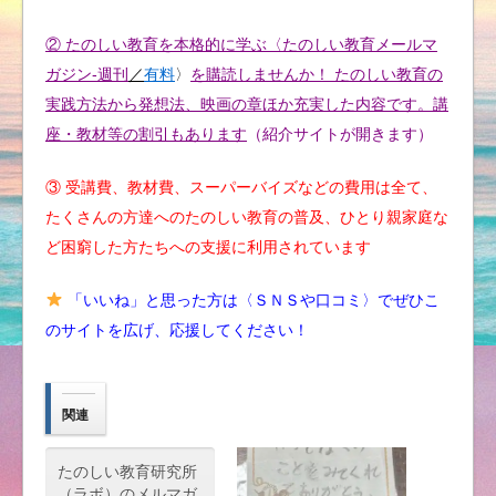
② たのしい教育を本格的に学ぶ〈たのしい教育メールマ
ガジン-週刊
／
有料
〉
を購読しませんか！ たのしい教育の
実践方法から発想法、映画の章ほか充実した内容です。講
座・教材等の割引もあります
（紹介サイトが開きます）
③ 受講費、教材費、スーパーバイズなどの費用は全て、
たくさんの方達へのたのしい教育の普及、ひとり親家庭な
ど困窮した方たちへの支援に利用されています
「いいね」と思った方は〈ＳＮＳや口コミ〉でぜひこ
のサイトを広げ、応援してください！
関連
たのしい教育研究所
（ラボ）のメルマガ