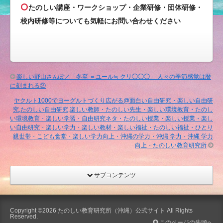
たのしい講座・ワークショップ・企業研修・団体研修・
校内研修等についても気軽にお問い合わせください
楽しい野山さんぽ／「冬至 ＝ユール≒ クリ◯◯◯」 人々の季節感覚は暦
に刻まれる②
ヤクルト1000でヨーグルトづくり広がる@面白い自由研究・楽しい自由研
究,たのしい自由研究,楽しい教師・たのしい先生・楽しい環境教育・たのし
い環境教育・楽しい学習・自由研究ネタ・たのしい授業・楽しい授業・楽し
い自由研究・楽しい学力・楽しい教材・楽しい福祉・たのしい福祉・ひとり
親世帯・こども食堂・楽しい学力向上・沖縄の学力・沖縄 学力・沖縄 学力
向上・たのしい教育研究所
サブコンテンツ
Copyright ©2026
たのしい教育研究所（沖縄）公式サイト
All Rights
Reserved.
このページの先頭へ