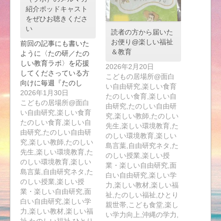
紹介ポッドキャスト
をぜひお聴きくださ
い
読者の方から届いた
お便り@楽しい福祉
前回の記事にも書いた
＆教育
ように〈たの研／たの
しい教育ラボ〉を応援
2026年2月20日
してくださっている方
こどもの居場所@面白
向けに毎週『たのし
い自由研究,楽しい食育
い…
2026年1月30日
たのしい食育,楽しい自
こどもの居場所@面白
由研究,たのしい自由研
い自由研究,楽しい食育
究,楽しい教師,たのしい
たのしい食育,楽しい自
先生,楽しい環境教育,た
由研究,たのしい自由研
のしい環境教育,楽しい
究,楽しい教師,たのしい
島言葉,自由研究ネタ,た
先生,楽しい環境教育,た
のしい授業,楽しい授
のしい環境教育,楽しい
業・楽しい自由研究,面
島言葉,自由研究ネタ,た
白い自由研究,楽しい学
のしい授業,楽しい授
力,楽しい教材,楽しい福
業・楽しい自由研究,面
祉,たのしい福祉,ひとり
白い自由研究,楽しい学
親世帯,こども食堂,楽し
力,楽しい教材,楽しい福
い学力向上,沖縄の学力,
祉,たのしい福祉,ひとり