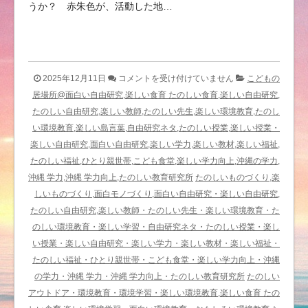
うか？ 赤朱色が、活動した地…
評
2025年12月11日
コメントを受け付けていません
こどもの
価
居場所@面白い自由研究,楽しい食育 たのしい食育,楽しい自由研究,
の
たのしい自由研究,楽しい教師,たのしい先生,楽しい環境教育,たのし
見
い環境教育,楽しい島言葉,自由研究ネタ,たのしい授業,楽しい授業・
方・
楽しい自由研究,面白い自由研究,楽しい学力,楽しい教材,楽しい福祉,
考
たのしい福祉,ひとり親世帯,こども食堂,楽しい学力向上,沖縄の学力,
え
沖縄 学力,沖縄 学力向上,たのしい教育研究所
たのしいものづくり,楽
方
しいものづくり,面白モノづくり,面白い自由研究・楽しい自由研究,
@
たのしい自由研究,楽しい教師・たのしい先生・楽しい環境教育・た
た
のしい環境教育・楽しい学習・自由研究ネタ・たのしい授業・楽し
の
い授業・楽しい自由研究・楽しい学力・楽しい教材・楽しい福祉・
し
たのしい福祉・ひとり親世帯・こども食堂・楽しい学力向上・沖縄
い
の学力・沖縄 学力・沖縄 学力向上・たのしい教育研究所
たのしい
教
アウトドア・環境教育・環境学習・楽しい環境教育,楽しい食育 たの