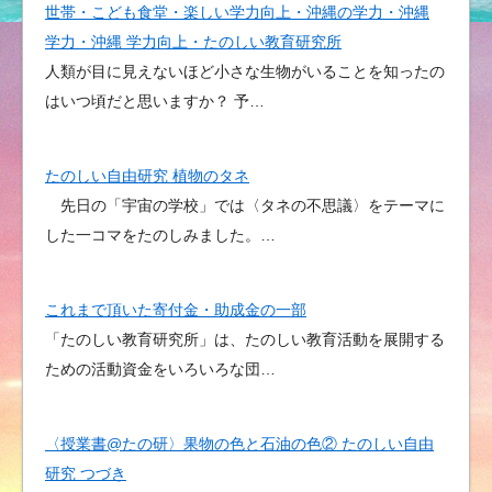
世帯・こども食堂・楽しい学力向上・沖縄の学力・沖縄
学力・沖縄 学力向上・たのしい教育研究所
人類が目に見えないほど小さな生物がいることを知ったの
はいつ頃だと思いますか？ 予…
たのしい自由研究 植物のタネ
先日の「宇宙の学校」では〈タネの不思議〉をテーマに
した一コマをたのしみました。…
これまで頂いた寄付金・助成金の一部
「たのしい教育研究所」は、たのしい教育活動を展開する
ための活動資金をいろいろな団…
〈授業書@たの研〉果物の色と石油の色② たのしい自由
研究 つづき