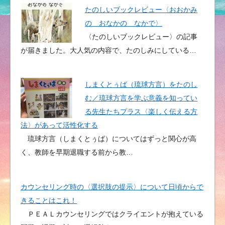
たのしいブックレビュー〈おおかみ
の おなかの なかで〉
〈たのしいブックレビュー〉の記事
が届きました。大人気の内容で、たのしみにしている…
しまくとぅば（琉球方言）をたのし
む／琉球方言を学ぶ意義を知ってい
る先生たちプラス〈楽しく伝える方
法〉があって活性化する
琉球方言（しまくとぅば）についてはずっと関心が高
く、教師を早期退職する前から教…
カウンセリング時の〈選択肢の提示〉について日頃からで
きることはこれ！
ＰＥＡＬカウンセリングではクライエントが抱えている