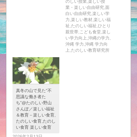
のしい授業,楽しい授
業・楽しい自由研究,面
白い自由研究,楽しい学
力,楽しい教材,楽しい福
祉,たのしい福祉,ひとり
親世帯,こども食堂,楽し
い学力向上,沖縄の学力,
沖縄 学力,沖縄 学力向
上,たのしい教育研究所
真冬の山で見た“不
思議な働き者た
ち”@たのしい野山
さんぽ／楽しい福祉
＆教育－楽しい食育,
たのしい食育,たのし
い食育 楽しい食育
2026年2月13日