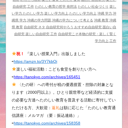
は
自由研究,工作
たのしい教育の哲学 発想法
たのしい社会づくり
楽し
な
い学力.たのしい学力,楽しい学力向上,たのしい学力向上
沖縄 学力,沖
い
縄県 学力,沖縄の学力問題,沖縄の学力について考える
沖縄 教育,沖縄
／
県 教育
自由研究 ネタ,自由研究何やろう,おすすめ自由研究,面白い自
た
由研究,楽しい自由研究,工作
自由研究こそ本物の研究・楽しく賢く
の
学力向上,工作
し
祝！
『楽しい授業入門』出版しました
い
⇨
https://amzn.to/3Y7kbQi
花
さ
楽しい福祉活動：こども食堂を創りたい方へ
ん
⇨
https://tanokyo.com/archives/165451
ぽ
〈たの研〉への寄付が税の優遇措置・控除の対象とな
〈ゴ
ります（2000円以上）。ひとり親世帯など経済的に支援
ー
の必要な方達へたのしい教育を普及する活動に寄付してい
ル
ただける方、大歓迎：
返礼
は額に応じた「たのしい教育通
デ
信講座：メルマガ （要：振込連絡）」
ン
⇨
https://tanokyo.com/archives/158358
ブ