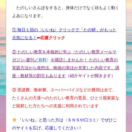
たのしいさんぽをすると、身体だけでなく頭もよく動く
よあになります。
① 毎日１回の〈いいね〉クリックで「たの研」がもっと
元気になる！
⬅︎応援クリック
② たのしい教育を本格的に学ぶ〈たのしい教育メールマ
ガジン-週刊
／
有料
〉
を購読しませんか！ たのしい教育の
実践方法から発想法、映画の章ほか充実した内容です。講
座・教材等の割引もあります
（紹介サイトが開きます）
③ 受講費、教材費、スーパーバイズなどの費用は全て、
たくさんの方達へのたのしい教育の普及、ひとり親家庭な
ど困窮した方たちへの支援に利用されています
「いいね」と思った方は〈ＳＮＳや口コミ〉でぜひこ
のサイトを広げ、応援してください！