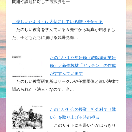
問題や課題に対して選択肢を一…
〈楽しいたより〉は大切にしている想いを伝える
たのしい教育を学んでいるＡ先生から写真が届きまし
た、子どもたちに届ける残暑見舞…
たのしい１０年研修（教師編企業研
修）／新作教材「ガッテン」の作成
がすすんでいます
たのしい教育研究所はサークルや任意団体と違い法律で
認められた〈法人〉なので、企…
たのしい社会の授業：社会科で〈戦
い〉を取り上げる時の視点
このサイトにも書いたかはっきり