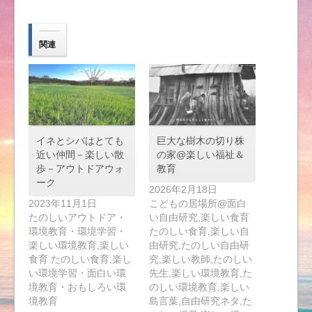
関連
イネとシバはとても
巨大な樹木の切り株
近い仲間－楽しい散
の家@楽しい福祉＆
歩－アウトドアウォ
教育
ーク
2026年2月18日
2023年11月1日
こどもの居場所@面白
たのしいアウトドア・
い自由研究,楽しい食育
環境教育・環境学習・
たのしい食育,楽しい自
楽しい環境教育,楽しい
由研究,たのしい自由研
食育 たのしい食育,楽し
究,楽しい教師,たのしい
い環境学習・面白い環
先生,楽しい環境教育,た
境教育・おもしろい環
のしい環境教育,楽しい
境教育
島言葉,自由研究ネタ,た