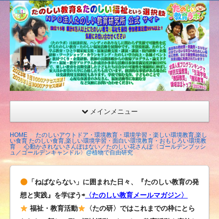
たの
しい
教育
研究
所
（沖
縄）
公式
メインメニュー
サイ
ト
HOME
たのしいアウトドア・環境教育・環境学習・楽しい環境教育,楽し
い食育 たのしい食育,楽しい環境学習・面白い環境教育・おもしろい環境教
育
心動かされないさんぽはない／たのしい花さんぽ〈ゴールデンブッシ
ュ／ゴールデンキャンドル〉@植物で自由研究
「ねばならない」に囲まれた日々、『たのしい教育の発
想と実践』を学ぼう⇨
〈たのしい教育メールマガジン〉
福祉・教育活動
〈たの研〉ではこれまでの枠にとら