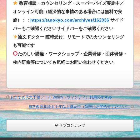
ッ
教育相談・カウンセリング・スーパーバイズ実施中／
シ
オンライン可能（経済的な事情のある場合には無料で実
ュ
施）：：
https://tanokyo.com/archives/162936
サイド
／
バーもご確認くださいサイドバーをご確認ください
ゴ
論文ドクター 随時受付、リモートでのカウンセリング
ー
も可能です
ル
たのしい講座・ワークショップ・企業研修・団体研修・
デ
校内研修等についても気軽にお問い合わせください
ン
キ
ャ
ン
ド
おすすめ天気予報ツール Windy（ウィンディ）利用のすすめ
ル〉
無料教育相談を十年以上継続中（気軽にお問合せください）
@
植
物
サブコンテンツ
で
自