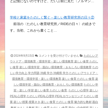
と記憶にないのですけど、だいぶ前に見た〈ノルマン…
学校と家庭をたのしく繋ぐ－楽しい教育研究所の日々②
前項の〈たのしい教育研究所／RIDEの日々〉の続きで
す。当初、これから書くこと…
心
2024年9月15日
コメントを受け付けていません
たのしいア
動
ウトドア・環境教育・環境学習・楽しい環境教育,楽しい食育 たのし
か
い食育,楽しい環境学習・面白い環境教育・おもしろい環境教育
たの
さ
しい学力向上,学力問題,沖縄 学力,沖縄県 学力,たのしいアウトドア・
れ
環境教育・環境学習・楽しい環境教育,楽しい食育 たのしい食育,楽
な
しい環境学習・面白い環境教育・おもしろい環境教育
たのしい学
い
習・楽しい学習,楽しい食育 たのしい食育,
たのしい心理学,楽しい
さ
PEAL心理学,たのしいPEAL心理学,PEALカウンセリング
たのしい授
ん
業,楽しい授業,授業ネタ,楽しい食育 たのしい食育,魅力的な教材,面白
ぽ
教材,おもしろ教材,楽しい食育 たのしい食育,面白い自由研究,楽しい