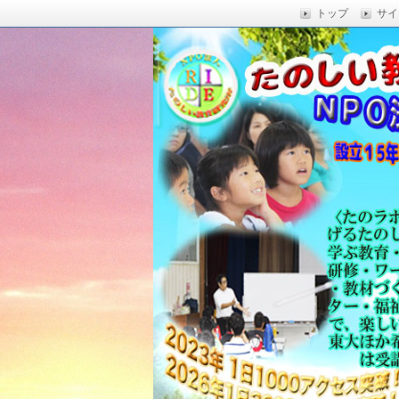
トップ
サイ
楽しい授業,たのしい授業,楽しい自由
い,RIDE,沖縄県 教育,たのしい授業,たのしい教
たのしい教育研究所
Education,楽しい授業,教育技術,
力向上,教育技術,教育方法,沖縄 教育問題,e
教員採用試験,沖縄 教育,たのしい教育
科学,たのしい科学,たのしく学び 一
う,いっきゅうハカセ,アドラー 心理学,
グ,教員採用試験,名人,採用試験,合格,
向上,沖縄の教育,たのしい学力,補習,
さでクリエイトするプロフェッショな
立四年で17000人以上に授業を実施,
由研究.しまくとぅば,島言葉,