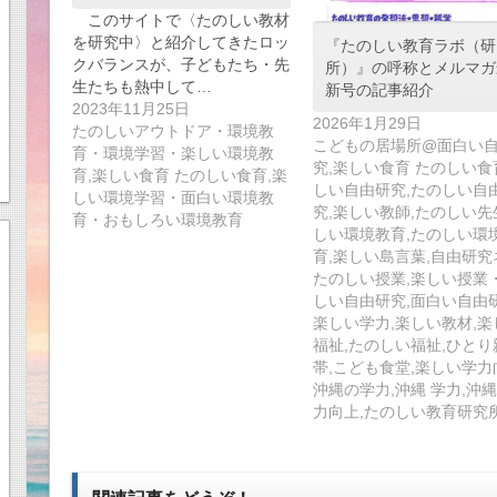
このサイトで〈たのしい教材
を研究中〉と紹介してきたロッ
『たのしい教育ラボ（研
クバランスが、子どもたち・先
所）』の呼称とメルマガ
生たちも熱中して…
新号の記事紹介
2023年11月25日
2026年1月29日
たのしいアウトドア・環境教
こどもの居場所@面白い
育・環境学習・楽しい環境教
究,楽しい食育 たのしい食
育,楽しい食育 たのしい食育,楽
しい自由研究,たのしい自
しい環境学習・面白い環境教
究,楽しい教師,たのしい先
育・おもしろい環境教育
しい環境教育,たのしい環
育,楽しい島言葉,自由研究
たのしい授業,楽しい授業
しい自由研究,面白い自由研
楽しい学力,楽しい教材,楽
福祉,たのしい福祉,ひとり
帯,こども食堂,楽しい学力
沖縄の学力,沖縄 学力,沖縄
力向上,たのしい教育研究