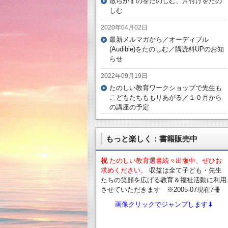
散らかすのをたのしむ、片付けをたの
しむ
2020年04月02日
最新メルマガから／オーディブル
(Audible)をたのしむ／購読料UPのお知
らせ
2022年09月19日
たのしい教育ワークショップで先生も
こどもたちももりあがる／１０月から
の講座の予定
もっと楽しく：書籍販売中
祝
たのしい教育選書続々出版中、ぜひお
求めください。
収益は全て子ども・先生
たちの笑顔を広げる教育＆福祉活動に利用
させていただきます ※2005-07現在7冊
画像クリックでジャンプします⬇︎