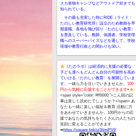
スカ単独キャンプなどアウトドア好きでも
知られている。
その最も充実した時にRIDE（ライド：
たのしい教育研究所）設立のため教師を早
期退職、
各地を飛び回り〈たのしい教育〉
を普及している。教師、保護者、学校管理
職へのスーパーバイズなどを通して、学校
現場や教育行政との関わりも深い。
《たのラボ》は経済的に支援の必要な
子ども達へもどんどん自分の可能性を高め
ていける〈たのしい教育〉を展開していま
す
、一緒ら力を注いでいきませんか。
100
円から気軽に応援することができます
⇨
<span style=”color: #ff0000;”>こん回の記
事は楽しく読めたでしょうか？</span> あ
なたも一緒に楽しい福祉＆教育 活動に力
をあわせていきませんか。100円からの応
援であなたの気持ちをたくさんの人たちの
笑顔に変えることができます
➡︎
https://square.link/u/3itmiPV9