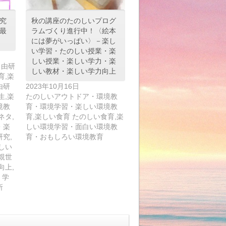
究
秋の講座のたのしいプログ
最
ラムづくり進行中！〈絵本
には夢がいっぱい〉－楽し
い学習・たのしい授業・楽
しい授業・楽しい学力・楽
自由研
しい教材・楽しい学力向上
育,楽
由研
2023年10月16日
生,楽
たのしいアウトドア・環境教
境教
育・環境学習・楽しい環境教
ネタ,
育,楽しい食育 たのしい食育,楽
・楽
しい環境学習・面白い環境教
究,
育・おもしろい環境教育
しい
親世
向上,
 学
所