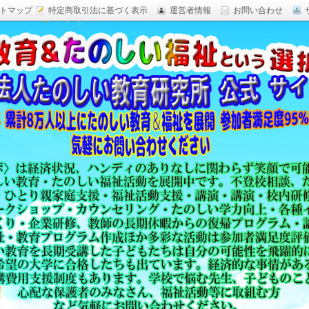
トマップ
特定商取引法に基づく表示
運営者情報
お問い合わせ
研究,面白い自由研究,楽しい福祉活動,楽しい授業がした
育 日本一,Research Institute Delightful
（沖縄）公式サイト
教育方法,内発的動機づけ,沖縄 学力問題,教材 ネタ,授業ネタ,学
njoyable educationes,グッジョブ,カリスマ教師,沖縄
,沖縄の学力,仮説実験授業,たのしい講演,楽しい講演,楽しい
生ものの「賢さ・学力」を,自由研究,いっきゅう先生,いっきゅ
面白い,沖縄 学力問題,授業名人,RIDE,PEALカウンセリン
セミナー,研修,板倉聖宣,ＬＥＡＰカウンセリング,LEAP,学力
読み語り,読み聞かせ,授業ネタ,授業アイディア,教育をたのし
る集団,学ぶこと本来のたのしさと賢さを沖縄から世界へ,設
99％の高い評価,仮説実験授,楽しい学力向上,たのしい学力,自