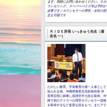
ます、気軽にお問い合わせください。
※カ
ウンセリング、スーパーバイズ等は予約が
必要です／カウンセラーの男性・女性の指
定も可能です
ＲＩＤＥ所長 いっきゅう先生（喜
友名 一）
たのしい教育、宇宙教育の第一人者として
知られる他、沖縄県無形文化財保持者 仲
里周五郎に師事し琉球空手七段を取得、沖
縄で初のアドラー心理学カウンセラー資格
を取得するなど多彩な顔をもつ。またアラ