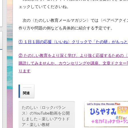
ェックしていてくださいね。
次の〈たのしい教育メールマガジン〉では〈ペアペアクイ
作り方や問題の例なども具体的に紹介する予定です。
① １日１回の応援〈いいね〉クリックで「たの研」がもっ
② たのしい教育をより深く学び、より強く応援するための
購読してみませんか。カウンセリングや講座、文章ドクター
ります
関連
たのしい〈ロックバラン
ス〉のYouTube動画を公開
しました－楽しいアウトド
ア・楽しい教材