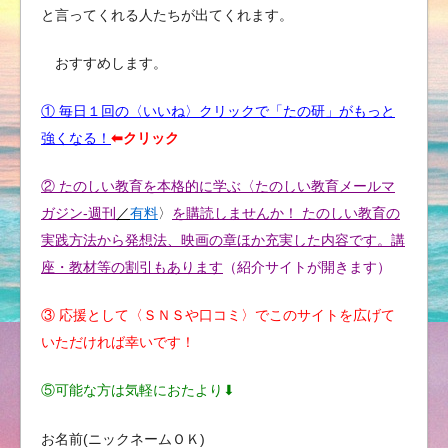
と言ってくれる人たちが出てくれます。
おすすめします。
① 毎日１回の〈いいね〉クリックで「たの研」がもっと
強くなる！
⬅︎クリック
② たのしい教育を本格的に学ぶ〈たのしい教育メールマ
ガジン-週刊
／
有料
〉
を購読しませんか！ たのしい教育の
実践方法から発想法、映画の章ほか充実した内容です。講
座・教材等の割引もあります
（紹介サイトが開きます）
③ 応援として〈ＳＮＳや口コミ〉でこのサイトを広げて
いただければ幸いです！
⑤可能な方は気軽におたより⬇︎
お名前(ニックネームＯＫ)