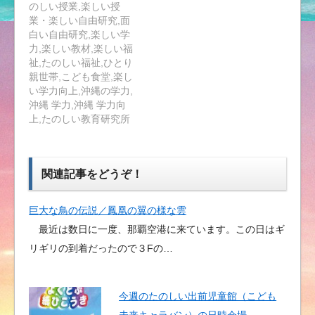
のしい授業,楽しい授
業・楽しい自由研究,面
白い自由研究,楽しい学
力,楽しい教材,楽しい福
祉,たのしい福祉,ひとり
親世帯,こども食堂,楽し
い学力向上,沖縄の学力,
沖縄 学力,沖縄 学力向
上,たのしい教育研究所
関連記事をどうぞ！
巨大な鳥の伝説／鳳凰の翼の様な雲
最近は数日に一度、那覇空港に来ています。この日はギ
リギリの到着だったので３Fの…
今週のたのしい出前児童館（こども
未来キャラバン）の日時会場