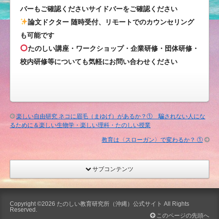
い
バーもご確認くださいサイドバーをご確認ください
生
論文ドクター 随時受付、リモートでのカウンセリング
物
も可能です
学・
たのしい講座・ワークショップ・企業研修・団体研修・
楽
校内研修等についても気軽にお問い合わせください
し
い
理
科・
た
楽しい自由研究 ネコに眉毛（まゆげ）があるか？① 騙されない人にな
の
るために＆楽しい生物学・楽しい理科・たのしい授業
し
教育は〈スローガン〉で変わるか？ ①
い
授
業
サブコンテンツ
は
Copyright ©2026
たのしい教育研究所（沖縄）公式サイト
All Rights
Reserved.
このページの先頭へ