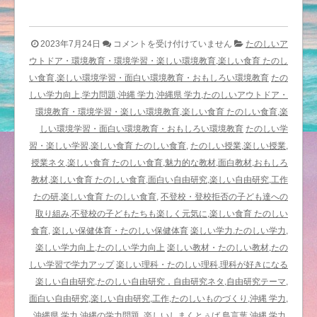
楽
2023年7月24日
コメントを受け付けていません
たのしいア
し
ウトドア・環境教育・環境学習・楽しい環境教育,楽しい食育 たのし
い
い食育,楽しい環境学習・面白い環境教育・おもしろい環境教育
たの
自
しい学力向上,学力問題,沖縄 学力,沖縄県 学力,たのしいアウトドア・
由
環境教育・環境学習・楽しい環境教育,楽しい食育 たのしい食育,楽
研
しい環境学習・面白い環境教育・おもしろい環境教育
たのしい学
究
習・楽しい学習,楽しい食育 たのしい食育,
たのしい授業,楽しい授業,
ネ
授業ネタ,楽しい食育 たのしい食育,魅力的な教材,面白教材,おもしろ
コ
教材,楽しい食育 たのしい食育,面白い自由研究,楽しい自由研究,工作
に
たの研,楽しい食育 たのしい食育,
不登校・登校拒否の子ども達への
眉
取り組み,不登校の子どもたちも楽しく元気に,楽しい食育 たのしい
毛
食育,
楽しい保健体育・たのしい保健体育
楽しい学力.たのしい学力,
（ま
楽しい学力向上,たのしい学力向上
楽しい教材・たのしい教材,たの
ゆ
しい学習で学力アップ
楽しい理科・たのしい理科,理科が好きになる
げ）
楽しい自由研究,たのしい自由研究，自由研究ネタ,自由研究テーマ,
が
面白い自由研究,楽しい自由研究,工作,たのしいものづくり,沖縄 学力,
あ
沖縄県 学力,沖縄の学力問題,,楽しいしまくとぅば,島言葉
沖縄 学力,