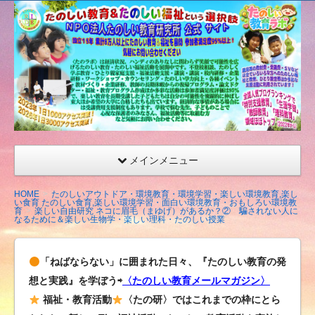
たの
しい
教育
研究
所
（沖
縄）
公式
メインメニュー
サイ
ト
HOME
たのしいアウトドア・環境教育・環境学習・楽しい環境教育,楽し
い食育 たのしい食育,楽しい環境学習・面白い環境教育・おもしろい環境教
育
楽しい自由研究 ネコに眉毛（まゆげ）があるか？② 騙されない人に
なるために＆楽しい生物学・楽しい理科・たのしい授業
「ねばならない」に囲まれた日々、『たのしい教育の発
想と実践』を学ぼう⇨
〈たのしい教育メールマガジン〉
福祉・教育活動
〈たの研〉ではこれまでの枠にとら