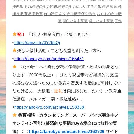
る
沖縄県 学力,沖縄の学力問題,沖縄の学力について考える
沖縄 教育,沖
か？
縄県 教育
科学教育
自由研究 ネタ,自由研究何やろう,おすすめ自由研
②
究,面白い自由研究,楽しい自由研究,工作
騙
祝！
『楽しい授業入門』出版しました
さ
⇨
https://amzn.to/3Y7kbQi
れ
な
楽しい福祉活動：こども食堂を創りたい方へ
い
⇨
https://tanokyo.com/archives/165451
人
〈たの研〉への寄付が税の優遇措置・控除の対象とな
に
ります（2000円以上）。ひとり親世帯など経済的に支援
な
の必要な方達へたのしい教育を普及する活動に寄付してい
る
ただける方、大歓迎：
返礼
は額に応じた「たのしい教育通
た
信講座：メルマガ （要：振込連絡）」
め
⇨
https://tanokyo.com/archives/158358
に
＆
教育相談・カウンセリング・スーパーバイズ実施中／
楽
オンライン可能（経済的な事情のある場合には無料で実
し
施）：：
https://tanokyo.com/archives/162936
サイド