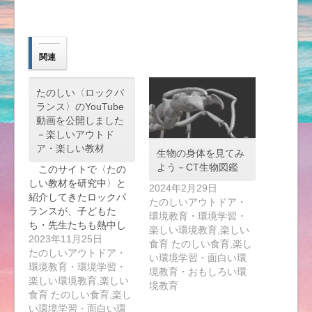
関連
たのしい〈ロックバ
ランス〉のYouTube
動画を公開しました
－楽しいアウトド
ア・楽しい教材
生物の身体を見てみ
よう－CT生物図鑑
このサイトで〈たの
しい教材を研究中〉と
2024年2月29日
紹介してきたロックバ
たのしいアウトドア・
ランスが、子どもた
環境教育・環境学習・
ち・先生たちも熱中し
楽しい環境教育,楽しい
て…
2023年11月25日
食育 たのしい食育,楽し
たのしいアウトドア・
い環境学習・面白い環
環境教育・環境学習・
境教育・おもしろい環
楽しい環境教育,楽しい
境教育
食育 たのしい食育,楽し
い環境学習・面白い環