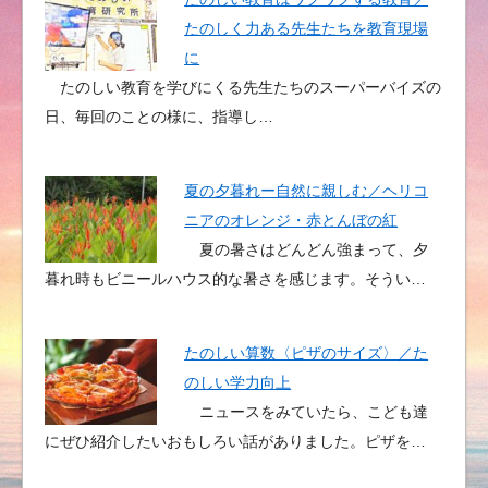
たのしく力ある先生たちを教育現場
に
たのしい教育を学びにくる先生たちのスーパーバイズの
日、毎回のことの様に、指導し…
夏の夕暮れー自然に親しむ／ヘリコ
ニアのオレンジ・赤とんぼの紅
夏の暑さはどんどん強まって、夕
暮れ時もビニールハウス的な暑さを感じます。そうい…
たのしい算数〈ピザのサイズ〉／た
のしい学力向上
ニュースをみていたら、こども達
にぜひ紹介したいおもしろい話がありました。ピザを…