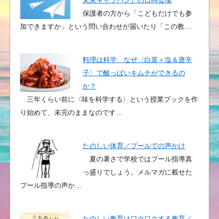
保護者の方から「こどもだけでも参
加できますか」という問い合わせが届いたり「この教…
料理は科学 なぜ〈白菜＋塩＆唐辛
子〉で酸っぱいキムチができるの
か？
三年くらい前に〈味を科学する〉という授業ブックを作
り始めて、未完のままなのです…
たのしい体育／プールでの声かけ
夏の暑さで学校ではプール指導真
っ盛りでしょう。メルマガに載せた
プール指導の声か…
たのしい教育はワクワクする教育／