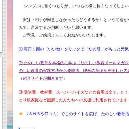
シンプルに書くつもりが、いつもの様に長くなってしまい
実は〈相手が同意しなかったらどうするか〉という問題が
みて、言及するか判断したいと思います。
ご意見・ご感想よろしくおねがいいたします。
① 毎日１回の〈いいね〉クリックで「たの研」がもっと元
② たのしい教育を本格的に学ぶ〈たのしい教育メールマガジ
のしい教育の実践方法から発想法、映画の章ほか充実した内
（紹介サイトが開きます）
③ 受講費、教材費、スーパーバイズなどの費用は全て、た
とり親家庭など困窮した方たちへの支援に利用されています
〈ＳＮＳや口コミ〉でこのサイトを広げ、たのしい教育