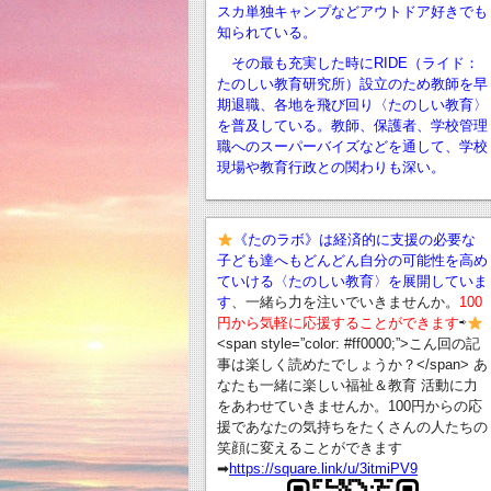
スカ単独キャンプなどアウトドア好きでも
知られている。
その最も充実した時にRIDE（ライド：
たのしい教育研究所）設立のため教師を早
期退職、
各地を飛び回り〈たのしい教育〉
を普及している。教師、保護者、学校管理
職へのスーパーバイズなどを通して、学校
現場や教育行政との関わりも深い。
《たのラボ》は経済的に支援の必要な
子ども達へもどんどん自分の可能性を高め
ていける〈たのしい教育〉を展開していま
す
、一緒ら力を注いでいきませんか。
100
円から気軽に応援することができます
⇨
<span style=”color: #ff0000;”>こん回の記
事は楽しく読めたでしょうか？</span> あ
なたも一緒に楽しい福祉＆教育 活動に力
をあわせていきませんか。100円からの応
援であなたの気持ちをたくさんの人たちの
笑顔に変えることができます
➡︎
https://square.link/u/3itmiPV9