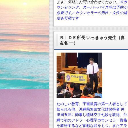
ます、気軽にお問い合わせください。
※カ
ウンセリング、スーパーバイズ等は予約が
必要です／カウンセラーの男性・女性の指
定も可能です
ＲＩＤＥ所長 いっきゅう先生（喜
友名 一）
たのしい教育、宇宙教育の第一人者として
知られる他、沖縄県無形文化財保持者 仲
里周五郎に師事し琉球空手七段を取得、沖
縄で初のアドラー心理学カウンセラー資格
を取得するなど多彩な顔をもつ。またアラ