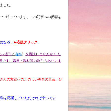
ました。
一つ残っています、この記事への反響を
気になる！
⬅︎応援クリック
ン-週刊
／
有料
〉
を購読しませんか！ た
容です。講座・教材等の割引もあります
くさんの方達へのたのしい教育の普及、ひ
活動を応援していただければ幸いです