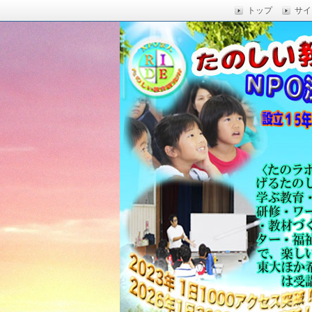
トップ
サイ
楽しい授業,たのしい授業,楽しい自由
い,RIDE,沖縄県 教育,たのしい授業,たのしい教
たのしい教育研究所
Education,楽しい授業,教育技術,
力向上,教育技術,教育方法,沖縄 教育問題,e
教員採用試験,沖縄 教育,たのしい教育
科学,たのしい科学,たのしく学び 一
う,いっきゅうハカセ,アドラー 心理学,
グ,教員採用試験,名人,採用試験,合格,
向上,沖縄の教育,たのしい学力,補習,
さでクリエイトするプロフェッショな
立四年で17000人以上に授業を実施,
由研究.しまくとぅば,島言葉,