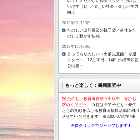
の土）／たのしい授業ブック・たのし
い地学（1）／楽しい社会・楽しい学力
向上
2019年07月20日
たのしい出前授業の様子②／身体をた
のしく動かす快感
2018年12月09日
とってもたのしい〈出前児童館〉今週
スタート／12月10日～14日 沖縄市知花
公民館・
もっと楽しく：書籍販売中
祝
たのしい教育選書続々出版中、ぜひお
求めください。
収益は全て子ども・先生
たちの笑顔を広げる教育＆福祉活動に利用
させていただきます ※2005-07現在7冊
画像クリックでジャンプします⬇︎