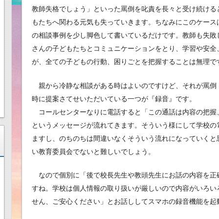
教師失格でしょう」といった罵倒を叱責を長々と受け続ける
もたちへ関わる元気も失っていきます。ちなみにこのケース
の相談事例を少し脚色して書いているだけです。教師も失敗
さんの子どもたちとコミュニケーションをとり、学習や安全
が、全ての子どもの行動、困りごとを把握することは無理で
親から冷静な相談がある時はよいのですけど、それが罵倒
時に提案さてせいただいている一つが『録音』です。
コールセンターなりに電話すると「この通話は内容の把握
というメッセージが流れてきます。そういう様にして学校の
ますし、のちのちは間違いなくそういう流れになっていくと
い教育委員会でないと難しいでしょう。
なので個別に「後で校長先生や教頭先生にお話の内容を正
すね。学校は個人情報の取り扱いが厳しいので内容がいろい
せん、ご安心ください」とお話ししてスマホの録音機能を起