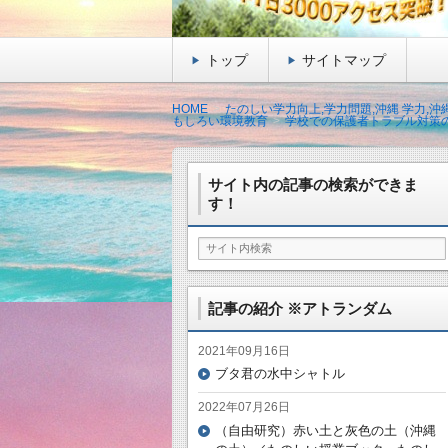
トップ
サイトマップ
HOME
たのしい学力向上,学力問題,沖縄 学力,
もしろい環境教育
学校での保護者トラブル対策
サイト内の記事の検索ができま
す！
記事の紹介 ※アトランダム
2021年09月16日
ブタ君の水中シャトル
2022年07月26日
（自由研究）赤い土と灰色の土（沖縄