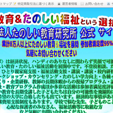
トマップ
特定商取引法に基づく表示
運営者情報
お問い合わせ
研究,面白い自由研究,楽しい福祉活動,楽しい授業がした
育 日本一,Research Institute Delightful
（沖縄）公式サイト
教育方法,内発的動機づけ,沖縄 学力問題,教材 ネタ,授業ネタ,学
njoyable educationes,グッジョブ,カリスマ教師,沖縄
,沖縄の学力,仮説実験授業,たのしい講演,楽しい講演,楽しい
生ものの「賢さ・学力」を,自由研究,いっきゅう先生,いっきゅ
面白い,沖縄 学力問題,授業名人,RIDE,PEALカウンセリン
セミナー,研修,板倉聖宣,ＬＥＡＰカウンセリング,LEAP,学力
読み語り,読み聞かせ,授業ネタ,授業アイディア,教育をたのし
る集団,学ぶこと本来のたのしさと賢さを沖縄から世界へ,設
99％の高い評価,仮説実験授,楽しい学力向上,たのしい学力,自