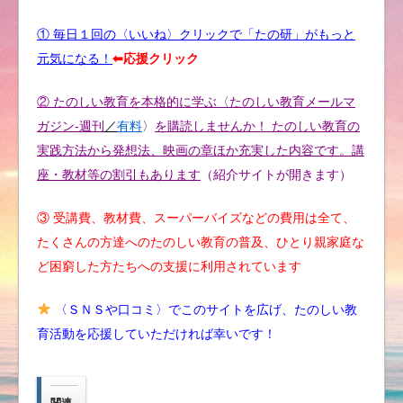
① 毎日１回の〈いいね〉クリックで「たの研」がもっと
元気になる！
⬅︎応援クリック
② たのしい教育を本格的に学ぶ〈たのしい教育メールマ
ガジン-週刊
／
有料
〉
を購読しませんか！ たのしい教育の
実践方法から発想法、映画の章ほか充実した内容です。講
座・教材等の割引もあります
（紹介サイトが開きます）
③ 受講費、教材費、スーパーバイズなどの費用は全て、
たくさんの方達へのたのしい教育の普及、ひとり親家庭な
ど困窮した方たちへの支援に利用されています
〈ＳＮＳや口コミ〉でこのサイトを広げ、たのしい教
育活動を応援していただければ幸いです！