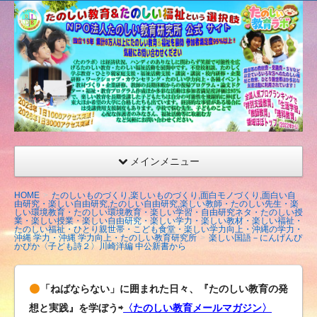
たの
しい
教育
研究
所
（沖
縄）
公式
メインメニュー
サイ
ト
HOME
たのしいものづくり,楽しいものづくり,面白モノづくり,面白い自
由研究・楽しい自由研究,たのしい自由研究,楽しい教師・たのしい先生・楽
しい環境教育・たのしい環境教育・楽しい学習・自由研究ネタ・たのしい授
業・楽しい授業・楽しい自由研究・楽しい学力・楽しい教材・楽しい福祉・
たのしい福祉・ひとり親世帯・こども食堂・楽しい学力向上・沖縄の学力・
沖縄 学力・沖縄 学力向上・たのしい教育研究所
楽しい国語－にんげんぴ
かぴか〈子ども詩２〉川崎洋編 中公新書から
「ねばならない」に囲まれた日々、『たのしい教育の発
想と実践』を学ぼう⇨
〈たのしい教育メールマガジン〉