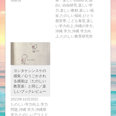
境教育
業・楽しい自由研究,面
白い自由研究,楽しい学
力,楽しい教材,楽しい福
祉,たのしい福祉,ひとり
親世帯,こども食堂,楽し
い学力向上,沖縄の学力,
沖縄 学力,沖縄 学力向
上,たのしい教育研究所
ヨシタケシンスケの
感覚／心うごかされ
る感覚は〈たのしい
教育派〉と同じ／楽
しいブックレビュー
2023年10月20日
たのしい学力向上,学力
問題,沖縄 学力,沖縄県
学力,たのしいアウトド