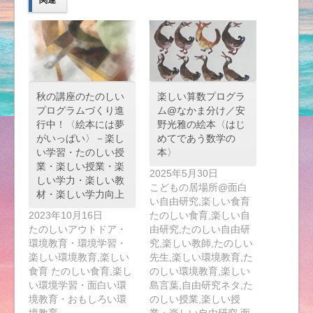
関連
秋の講座のたのしい
楽しい算数プログラ
プログラムづくり進
ム@なかま分け／安
行中！〈絵本には夢
野光雅の絵本〈はじ
がいっぱい〉－楽し
めてであう数学の
い学習・たのしい授
本〉
業・楽しい授業・楽
2025年5月30日
しい学力・楽しい教
こどもの居場所@面白
材・楽しい学力向上
い自由研究,楽しい食育
2023年10月16日
たのしい食育,楽しい自
たのしいアウトドア・
由研究,たのしい自由研
環境教育・環境学習・
究,楽しい教師,たのしい
楽しい環境教育,楽しい
先生,楽しい環境教育,た
食育 たのしい食育,楽し
のしい環境教育,楽しい
い環境学習・面白い環
島言葉,自由研究ネタ,た
境教育・おもしろい環
のしい授業,楽しい授