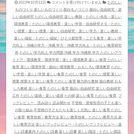
楽
2023年10月12日
コメントを受け付けていません
たのしい
し
ものづくり,楽しいものづくり,面白モノづくり,面白い自由研究・楽
い
しい自由研究,たのしい自由研究,楽しい教師・たのしい先生・楽しい
国
環境教育・たのしい環境教育・楽しい学習・自由研究ネタ・たのし
語
い授業・楽しい授業・楽しい自由研究・楽しい学力・楽しい教材・
－
楽しい福祉・たのしい福祉・ひとり親世帯・こども食堂・楽しい学
に
力向上・沖縄の学力・沖縄 学力・沖縄 学力向上・たのしい教育研究
ん
所
たのしい学力向上,学力問題,沖縄 学力,沖縄県 学力,たのしいアウ
げ
トドア・環境教育・環境学習・楽しい環境教育,楽しい食育 たのしい
ん
食育,楽しい環境学習・面白い環境教育・おもしろい環境教育
たのし
ぴ
い学習・楽しい学習,楽しい食育 たのしい食育,
たのしい授業,楽しい
か
授業,授業ネタ,楽しい食育 たのしい食育,魅力的な教材,面白教材,おも
ぴ
しろ教材,楽しい食育 たのしい食育,面白い自由研究,楽しい自由研究,
か
工作
たのしい道徳・楽しい道徳
たの研,楽しい食育 たのしい食育,
ブ
〈子
ックレビュー 読み語り 読み聞かせ
不登校・登校拒否の子ども達へ
ど
の取り組み,不登校の子どもたちも楽しく元気に,楽しい食育 たのし
も
い食育,
教育技術・教育方法,楽しい教育技術、たのしい教育方法,楽
詩
しい教育方法
楽しいブックレビュー・たのしいブックレビュー・楽
２〉
しい読書案内,たのしい読書,楽しい読書
楽しい国語・たのしい国語,