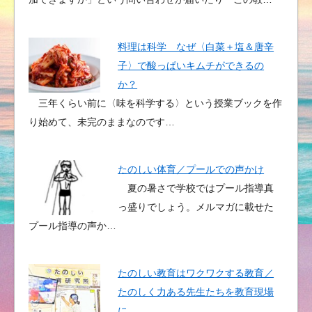
料理は科学 なぜ〈白菜＋塩＆唐辛
子〉で酸っぱいキムチができるの
か？
三年くらい前に〈味を科学する〉という授業ブックを作
り始めて、未完のままなのです…
たのしい体育／プールでの声かけ
夏の暑さで学校ではプール指導真
っ盛りでしょう。メルマガに載せた
プール指導の声か…
たのしい教育はワクワクする教育／
たのしく力ある先生たちを教育現場
に