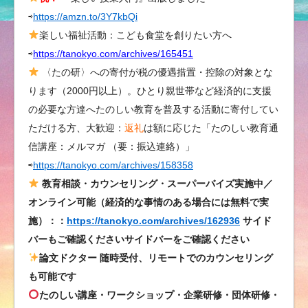
⇨
https://amzn.to/3Y7kbQi
楽しい福祉活動：こども食堂を創りたい方へ
⇨
https://tanokyo.com/archives/165451
〈たの研〉への寄付が税の優遇措置・控除の対象とな
ります（2000円以上）。ひとり親世帯など経済的に支援
の必要な方達へたのしい教育を普及する活動に寄付してい
ただける方、大歓迎：
返礼
は額に応じた「たのしい教育通
信講座：メルマガ （要：振込連絡）」
⇨
https://tanokyo.com/archives/158358
教育相談・カウンセリング・スーパーバイズ実施中／
オンライン可能（経済的な事情のある場合には無料で実
施）：：
https://tanokyo.com/archives/162936
サイド
バーもご確認くださいサイドバーをご確認ください
論文ドクター 随時受付、リモートでのカウンセリング
も可能です
たのしい講座・ワークショップ・企業研修・団体研修・