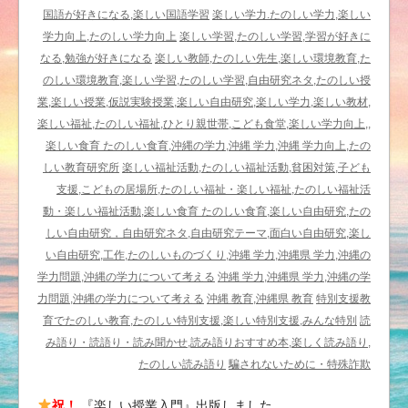
川
国語が好きになる,楽しい国語学習
楽しい学力.たのしい学力,楽しい
崎
学力向上,たのしい学力向上
楽しい学習,たのしい学習,学習が好きに
洋
なる,勉強が好きになる
楽しい教師,たのしい先生,楽しい環境教育,た
編
のしい環境教育,楽しい学習,たのしい学習,自由研究ネタ,たのしい授
中
業,楽しい授業,仮説実験授業,楽しい自由研究,楽しい学力,楽しい教材,
公
楽しい福祉,たのしい福祉,ひとり親世帯,こども食堂,楽しい学力向上,,
新
楽しい食育 たのしい食育,沖縄の学力,沖縄 学力,沖縄 学力向上,たの
書
しい教育研究所
楽しい福祉活動,たのしい福祉活動,貧困対策,子ども
か
支援,こどもの居場所,たのしい福祉・楽しい福祉,たのしい福祉活
ら
動・楽しい福祉活動,楽しい食育 たのしい食育,楽しい自由研究,たの
は
しい自由研究，自由研究ネタ,自由研究テーマ,面白い自由研究,楽し
い自由研究,工作,たのしいものづくり,沖縄 学力,沖縄県 学力,沖縄の
学力問題,沖縄の学力について考える
沖縄 学力,沖縄県 学力,沖縄の学
力問題,沖縄の学力について考える
沖縄 教育,沖縄県 教育
特別支援教
育でたのしい教育,たのしい特別支援,楽しい特別支援,みんな特別
読
み語り・読語り・読み聞かせ,読み語りおすすめ本,楽しく読み語り,
たのしい読み語り
騙されないために・特殊詐欺
祝！
『楽しい授業入門』出版しました