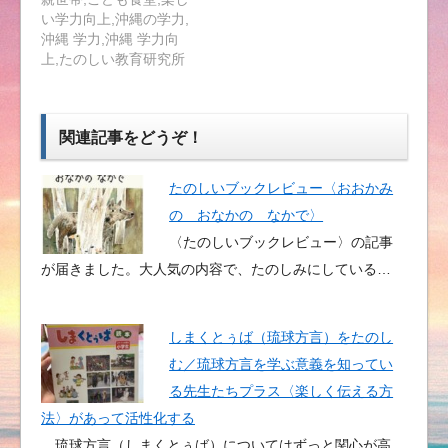
い学力向上,沖縄の学力,
沖縄 学力,沖縄 学力向
上,たのしい教育研究所
関連記事をどうぞ！
たのしいブックレビュー〈おおかみ
の おなかの なかで〉
〈たのしいブックレビュー〉の記事
が届きました。大人気の内容で、たのしみにしている…
しまくとぅば（琉球方言）をたのし
む／琉球方言を学ぶ意義を知ってい
る先生たちプラス〈楽しく伝える方
法〉があって活性化する
琉球方言（しまくとぅば）についてはずっと関心が高