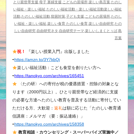
野
とり親世帯支援,母子 寡婦支援,こどもの居場所,楽しい島言葉,たのし
山
い福祉・楽しい福祉,たのしい福祉活動・楽しい福祉活動楽しい福祉
さ
活動,たのしい福祉活動,貧困対策,子ども支援,こどもの居場所,たのし
ん
い福祉・楽しい福祉,楽しい食育 たのしい食育,楽しい自由研究,たの
ぽ
しい自由研究,自由研究ネタ,自由研究テーマ,楽しいしまくとぅば,島
し
言葉
て
祝！
『楽しい授業入門』出版しました
い
⇨
https://amzn.to/3Y7kbQi
た
ら
楽しい福祉活動：こども食堂を創りたい方へ
／
⇨
https://tanokyo.com/archives/165451
楽
〈たの研〉への寄付が税の優遇措置・控除の対象とな
し
ります（2000円以上）。ひとり親世帯など経済的に支援
い
の必要な方達へたのしい教育を普及する活動に寄付してい
ア
ただける方、大歓迎：
返礼
は額に応じた「たのしい教育通
ウ
信講座：メルマガ （要：振込連絡）」
ト
⇨
https://tanokyo.com/archives/158358
ド
ア
教育相談・カウンセリング・スーパーバイズ実施中／