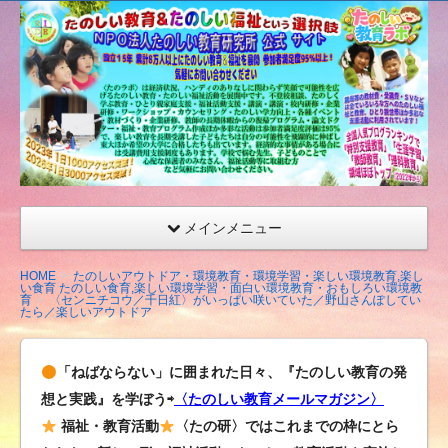
たの
しい
教育
研究
所
（沖
縄）
公式
メインメニュー
サイ
ト
HOME
たのしいアウトドア・環境教育・環境学習・楽しい環境教育,楽し
い食育 たのしい食育,楽しい環境学習・面白い環境教育・おもしろい環境教
育
〈センニチコウ／千日紅〉がいっぱい咲いていた／野山さんぽしてい
たら／楽しいアウトドア
「ねばならない」に囲まれた日々、『たのしい教育の発
想と実践』を学ぼう⇨
〈たのしい教育メールマガジン〉
福祉・教育活動
〈たの研〉ではこれまでの枠にとら