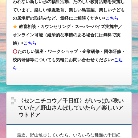
われない新しい形の福祉活動、たのしい教育活動を実施し
ています。楽しい環境教育、楽しい島言葉、楽しい子ども
の居場所の取組みなど、気軽にご相談ください⇨
こちら
教育相談・カウンセリング・スーパーバイズ実施中／
オンライン可能（経済的な事情のある場合には無料で実
施）⇨
こちら
たのしい講座・ワークショップ・企業研修・団体研修・
校内研修等についても気軽にお問い合わせください
⇨
こち
ら
〈センニチコウ／千日紅〉がいっぱい咲い
ていた／野山さんぽしていたら／楽しいア
ウトドア
最近、野山散歩していたら、いろいろな種類の千日紅