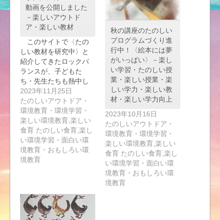
動画を公開しました
－楽しいアウトド
ア・楽しい教材
秋の講座のたのしい
プログラムづくり進
このサイトで〈たの
行中！〈絵本には夢
しい教材を研究中〉と
がいっぱい〉－楽し
紹介してきたロックバ
い学習・たのしい授
ランスが、子どもた
業・楽しい授業・楽
ち・先生たちも熱中し
しい学力・楽しい教
て…
2023年11月25日
材・楽しい学力向上
たのしいアウトドア・
環境教育・環境学習・
2023年10月16日
楽しい環境教育,楽しい
たのしいアウトドア・
食育 たのしい食育,楽し
環境教育・環境学習・
い環境学習・面白い環
楽しい環境教育,楽しい
境教育・おもしろい環
食育 たのしい食育,楽し
境教育
い環境学習・面白い環
境教育・おもしろい環
境教育