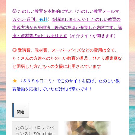
② たのしい教育を本格的に学ぶ〈たのしい教育メールマ
ガジン-週刊
／
有料
〉
を購読しませんか！ たのしい教育の
実践方法から発想法、映画の章ほか充実した内容です。講
座・教材等の割引もあります
（紹介サイトが開きます）
③ 受講費、教材費、スーパーバイズなどの費用は全て、
たくさんの方達へのたのしい教育の普及、ひとり親家庭な
ど困窮した方たちへの支援に利用されています
〈ＳＮＳや口コミ〉でこのサイトを広げ、たのしい教
育活動を応援していただければ幸いです！
関連
たのしい〈ロックバ
ランス〉のYouTube