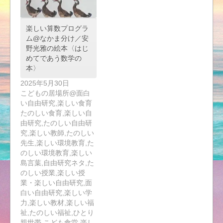
楽しい算数プログラ
ム@なかま分け／安
野光雅の絵本〈はじ
めてであう数学の
本〉
2025年5月30日
こどもの居場所@面白
い自由研究,楽しい食育
たのしい食育,楽しい自
由研究,たのしい自由研
究,楽しい教師,たのしい
先生,楽しい環境教育,た
のしい環境教育,楽しい
島言葉,自由研究ネタ,た
のしい授業,楽しい授
業・楽しい自由研究,面
白い自由研究,楽しい学
力,楽しい教材,楽しい福
祉,たのしい福祉,ひとり
親世帯,こども食堂,楽し