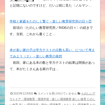
と記憶にないのですけど、だいぶ前に見た〈ノルマン…
学校と家庭をたのしく繋ぐ－楽しい教育研究所の日々②
前項の〈たのしい教育研究所／RIDEの日々〉の続きで
す。当初、これから書くこと…
本が多い家の子は学力テストの点数も高い、について考え
てみよう（２）－楽しい教育の発想
前回、家にある本の数と学力テストの結果は関係があっ
て、本がたくさんある家の子は…
〈セ
2023年12月8日
コメントを受け付けていません
たのしいア
ン
ウトドア・環境教育・環境学習・楽しい環境教育,楽しい食育 たのし
ニ
い食育,楽しい環境学習・面白い環境教育・おもしろい環境教育
たの