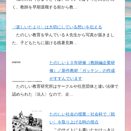
く、教師を早期退職する前から教…
〈楽しいたより〉は大切にしている想いを伝える
たのしい教育を学んでいるＡ先生から写真が届きまし
た、子どもたちに届ける残暑見舞…
たのしい１０年研修（教師編企業研
修）／新作教材「ガッテン」の作成
がすすんでいます
たのしい教育研究所はサークルや任意団体と違い法律で
認められた〈法人〉なので、企…
たのしい社会の授業：社会科で〈戦
い〉を取り上げる時の視点
このサイトにも書いたかはっきり