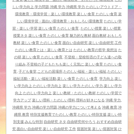
チ
しい学力向上,学力問題,沖縄 学力,沖縄県 学力,たのしいアウトドア・
コ
環境教育・環境学習・楽しい環境教育,楽しい食育 たのしい食育,楽
ウ
しい環境学習・面白い環境教育・おもしろい環境教育
たのしい学
／
習・楽しい学習,楽しい食育 たのしい食育,
たのしい授業,楽しい授業,
千
授業ネタ,楽しい食育 たのしい食育,魅力的な教材,面白教材,おもしろ
日
教材,楽しい食育 たのしい食育,面白い自由研究,楽しい自由研究,工作
紅〉
たのしい教育とは・楽しい教育とは
たのしい教育の哲学 発想法
た
が
の研,楽しい食育 たのしい食育,
不登校・登校拒否の子ども達への取
い
り組み,不登校の子どもたちも楽しく元気に,楽しい食育 たのしい食
っ
育,
子ども食堂,こどもの居場所,たのしい福祉・楽しい福祉,たのしい
ぱ
福祉活動・楽しい福祉活動,楽しい食育 たのしい食育,
学力向上,楽し
い
い学力向上,たのしい学力向上
楽しい学力.たのしい学力,楽しい学力
咲
向上,たのしい学力向上
楽しい教材・たのしい教材,たのしい学習で
い
学力アップ
楽しい理科・たのしい理科,理科が好きになる
沖縄 学力,
て
沖縄県 学力,沖縄の学力問題,沖縄の学力について考える
沖縄 教育,沖
い
縄県 教育
特別支援教育でたのしい教育,たのしい特別支援,楽しい特
た
別支援,みんな特別
自由研究 ネタ,自由研究何やろう,おすすめ自由研
／
究,面白い自由研究,楽しい自由研究,工作
貧困対策,楽しい貧困対策,ひ