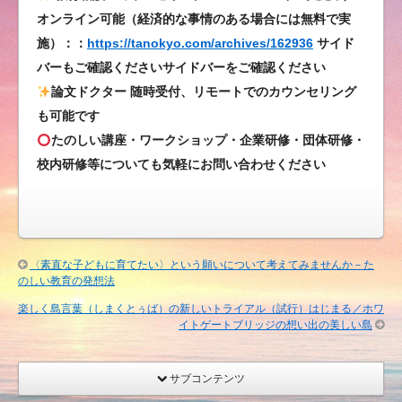
は
オンライン可能（経済的な事情のある場合には無料で実
施）：：
https://tanokyo.com/archives/162936
サイド
バーもご確認くださいサイドバーをご確認ください
論文ドクター 随時受付、リモートでのカウンセリング
も可能です
たのしい講座・ワークショップ・企業研修・団体研修・
校内研修等についても気軽にお問い合わせください
〈素直な子どもに育てたい〉という願いについて考えてみませんか－た
のしい教育の発想法
楽しく島言葉（しまくとぅば）の新しいトライアル（試行）はじまる／ホワ
イトゲートブリッジの想い出の美しい島
サブコンテンツ