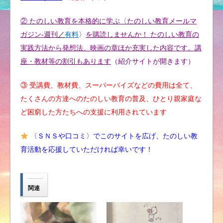
② たのしい教育を本格的に学ぶ〈たのしい教育メールマ
ガジン-週刊
／
有料
〉
を購読しませんか！ たのしい教育の
実践方法から発想法、映画の章ほか充実した内容です。講
座・教材等の割引もあります
（紹介サイトが開きます）
③ 受講費、教材費、スーパーバイズなどの費用は全て、
たくさんの方達へのたのしい教育の普及、ひとり親家庭な
ど困窮した方たちへの支援に利用されています
〈ＳＮＳや口コミ〉でこのサイトを広げ、たのしい教
育活動を応援していただければ幸いです！
関連