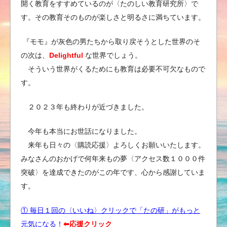
開く教育をすすめているのが〈たのしい教育研究所〉で
す。その教育そのものが楽しさと明るさに満ちています。
『モモ』が灰色の男たちから取り戻そうとした世界のそ
の次は、
Delightful
な世界でしょう。
そういう世界がくるためにも教育は必要不可欠なもので
す。
２０２３年も終わりが近づきました。
今年も本当にお世話になりました。
来年も日々の〈購読応援〉よろしくお願いいたします。
みなさんのおかげで何年来もの夢〈アクセス数１０００件
突破〉を達成できたのがこの年です、心から感謝していま
す。
① 毎日１回の〈いいね〉クリックで「たの研」がもっと
元気になる！
⬅︎応援クリック