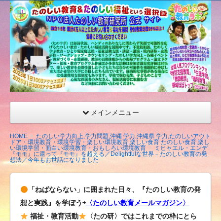
たの
しい
教育
研究
所
（沖
縄）
公式
メインメニュー
サイ
ト
HOME
たのしい学力向上,学力問題,沖縄 学力,沖縄県 学力,たのしいアウト
ドア・環境教育・環境学習・楽しい環境教育,楽しい食育 たのしい食育,楽し
い環境学習・面白い環境教育・おもしろい環境教育
ミヒャエル・エンデ
『モモ』に還って『モモ』を超える／Delightfulな世界－たのしい教育の発
想法／今年もお世話になりました
「ねばならない」に囲まれた日々、『たのしい教育の発
想と実践』を学ぼう⇨
〈たのしい教育メールマガジン〉
福祉・教育活動
〈たの研〉ではこれまでの枠にとら