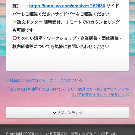
も
施）：：
https://tanokyo.com/archives/162936
サイド
お
バーもご確認くださいサイドバーをご確認ください
世
論文ドクター 随時受付、リモートでのカウンセリング
話
も可能です
に
たのしい講座・ワークショップ・企業研修・団体研修・
な
校内研修等についても気軽にお問い合わせください
り
ま
し
た
は
社会は〈人のつながり〉によってできている
「楽しさだけを強調してはいけない」という意見にどう答えますか？／メル
マガで反響の大きかった記事から
サブコンテンツ
Copyright ©2026
たのしい教育研究所（沖縄）公式サイト
All Rights