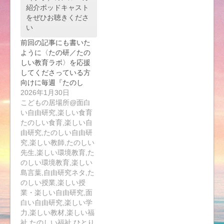
紹介ポッドキャスト
をぜひお聴きくださ
い
前回の記事にも書いた
ように〈たの研／たの
しい教育ラボ〉を応援
してくださっている方
向けに毎週『たのし
い…
2026年1月30日
こどもの居場所@面白
い自由研究,楽しい食育
たのしい食育,楽しい自
由研究,たのしい自由研
究,楽しい教師,たのしい
先生,楽しい環境教育,た
のしい環境教育,楽しい
島言葉,自由研究ネタ,た
のしい授業,楽しい授
業・楽しい自由研究,面
白い自由研究,楽しい学
力,楽しい教材,楽しい福
祉,たのしい福祉,ひとり