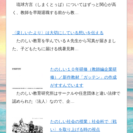
琉球方言（しまくとぅば）についてはずっと関心が高
く、教師を早期退職する前から教…
〈楽しいたより〉は大切にしている想いを伝える
たのしい教育を学んでいるＡ先生から写真が届きまし
た、子どもたちに届ける残暑見舞…
たのしい１０年研修（教師編企業研
修）／新作教材「ガッテン」の作成
がすすんでいます
たのしい教育研究所はサークルや任意団体と違い法律で
認められた〈法人〉なので、企…
たのしい社会の授業：社会科で〈戦
い〉を取り上げる時の視点