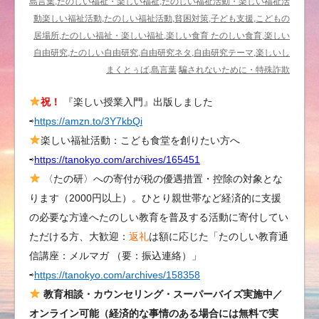
／
島言葉,たのしい福祉・楽しい福祉,たのしい福祉活動・楽しい福祉活
Delightful
動楽しい福祉活動,たのしい福祉活動,貧困対策,子ども支援,こどもの
な
居場所,たのしい福祉・楽しい福祉,楽しい食育 たのしい食育,楽しい
世
自由研究,たのしい自由研究,自由研究ネタ,自由研究テーマ,楽しいし
界
まくとぅば,島言葉
騙されないために・特殊詐欺
－
祝！
『楽しい授業入門』出版しました
た
⇨
https://amzn.to/3Y7kbQi
の
し
楽しい福祉活動：こども食堂を創りたい方へ
い
⇨
https://tanokyo.com/archives/165451
教
〈たの研〉への寄付が税の優遇措置・控除の対象とな
育
ります（2000円以上）。ひとり親世帯など経済的に支援
の
の必要な方達へたのしい教育を普及する活動に寄付してい
発
ただける方、大歓迎：
返礼
は額に応じた「たのしい教育通
想
信講座：メルマガ （要：振込連絡）」
法
⇨
https://tanokyo.com/archives/158358
／
今
教育相談・カウンセリング・スーパーバイズ実施中／
年
オンライン可能（経済的な事情のある場合には無料で実