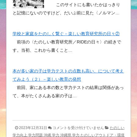
このサイトにも書いたかはっきり
と記憶にないのですけど、だいぶ前に見た〈ノルマン…
学校と家庭をたのしく繋ぐ－楽しい教育研究所の日々②
前項の〈たのしい教育研究所／RIDEの日々〉の続きで
す。当初、これから書くこと…
本が多い家の子は学力テストの点数も高い、について考え
てみよう（２）－楽しい教育の発想
前回、家にある本の数と学力テストの結果は関係があっ
て、本がたくさんある家の子は…
ミ
2023年12月31日
コメントを受け付けていません
たのしい
ヒ
学力向上,学力問題,沖縄 学力,沖縄県 学力,たのしいアウトドア・環境