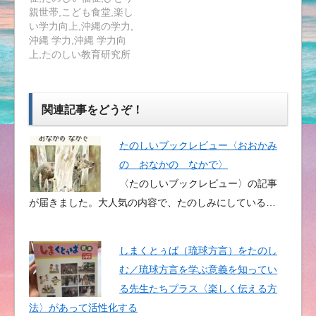
親世帯,こども食堂,楽し
い学力向上,沖縄の学力,
沖縄 学力,沖縄 学力向
上,たのしい教育研究所
関連記事をどうぞ！
たのしいブックレビュー〈おおかみ
の おなかの なかで〉
〈たのしいブックレビュー〉の記事
が届きました。大人気の内容で、たのしみにしている…
しまくとぅば（琉球方言）をたのし
む／琉球方言を学ぶ意義を知ってい
る先生たちプラス〈楽しく伝える方
法〉があって活性化する