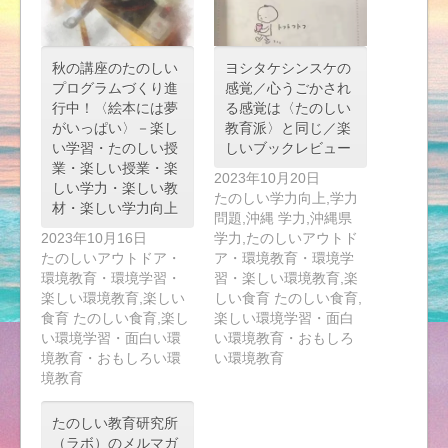
秋の講座のたのしい
ヨシタケシンスケの
プログラムづくり進
感覚／心うごかされ
行中！〈絵本には夢
る感覚は〈たのしい
がいっぱい〉－楽し
教育派〉と同じ／楽
い学習・たのしい授
しいブックレビュー
業・楽しい授業・楽
2023年10月20日
しい学力・楽しい教
たのしい学力向上,学力
材・楽しい学力向上
問題,沖縄 学力,沖縄県
2023年10月16日
学力,たのしいアウトド
たのしいアウトドア・
ア・環境教育・環境学
環境教育・環境学習・
習・楽しい環境教育,楽
楽しい環境教育,楽しい
しい食育 たのしい食育,
食育 たのしい食育,楽し
楽しい環境学習・面白
い環境学習・面白い環
い環境教育・おもしろ
境教育・おもしろい環
い環境教育
境教育
たのしい教育研究所
（ラボ）のメルマガ