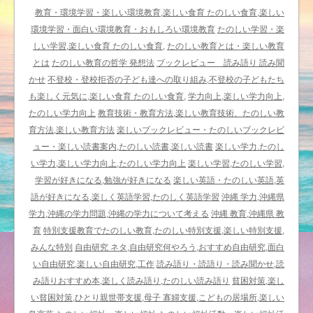
ャ
教育・環境学習・楽しい環境教育,楽しい食育 たのしい食育,楽しい
エ
環境学習・面白い環境教育・おもしろい環境教育
たのしい学習・楽
ル・
しい学習,楽しい食育 たのしい食育,
たのしい教育とは・楽しい教育
エ
とは
たのしい教育の哲学 発想法
ブックレビュー 読み語り 読み聞
ン
かせ
不登校・登校拒否の子ども達への取り組み,不登校の子どもたち
デ
も楽しく元気に,楽しい食育 たのしい食育,
学力向上,楽しい学力向上,
『モ
たのしい学力向上
教育技術・教育方法,楽しい教育技術、たのしい教
モ』
育方法,楽しい教育方法
楽しいブックレビュー・たのしいブックレビ
に
ュー・楽しい読書案内,たのしい読書,楽しい読書
楽しい学力.たのし
還
い学力,楽しい学力向上,たのしい学力向上
楽しい学習,たのしい学習,
っ
学習が好きになる,勉強が好きになる
楽しい英語・たのしい英語,英
て
語が好きになる,楽しく英語学習,たのしく英語学習
沖縄 学力,沖縄県
『モ
学力,沖縄の学力問題,沖縄の学力について考える
沖縄 教育,沖縄県 教
モ』
育
特別支援教育でたのしい教育,たのしい特別支援,楽しい特別支援,
を
みんな特別
自由研究 ネタ,自由研究何やろう,おすすめ自由研究,面白
超
い自由研究,楽しい自由研究,工作
読み語り・読語り・読み聞かせ,読
え
み語りおすすめ本,楽しく読み語り,たのしい読み語り
貧困対策,楽し
る
い貧困対策,ひとり親世帯支援,母子 寡婦支援,こどもの居場所,楽しい