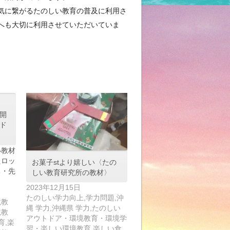
気に繋がるたのしい教育の普及に利用さ
へも大切に利用させていただいていま
公開
ド
教材
たロッ
お菓子stより嬉しい〈たの
ち・先
しい教育研究所の教材〉
2023年12月15日
たのしい学力向上,学力問題,沖
境教
縄 学力,沖縄県 学力,たのしい
境教
アウトドア・環境教育・環境学
育,楽
習・楽しい環境教育,楽しい食