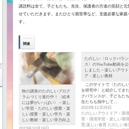
講読料は全て、子どもたち、先生、保護者の方達の笑顔と元
せていただきます。またひとり親世帯など、支援必要な家庭
す。
関連
たのしい〈ロックバラン
ス〉のYouTube動画を
しました－楽しいアウト
ア・楽しい教材
このサイトで〈たのしい
を研究中〉と紹介してき
秋の講座のたのしいプログ
クバランスが、子どもた
ラムづくり進行中！〈絵本
生たちも熱中して…
には夢がいっぱい〉－楽し
2023年11月25日
い学習・たのしい授業・楽
たのしいアウトドア・環
しい授業・楽しい学力・楽
育・環境学習・楽しい環
しい教材・楽しい学力向上
育,楽しい食育 たのしい食
2023年10月16日