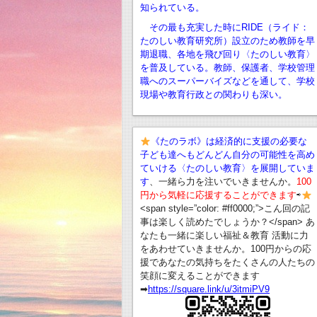
知られている。
その最も充実した時にRIDE（ライド：
たのしい教育研究所）設立のため教師を早
期退職、
各地を飛び回り〈たのしい教育〉
を普及している。教師、保護者、学校管理
職へのスーパーバイズなどを通して、学校
現場や教育行政との関わりも深い。
《たのラボ》は経済的に支援の必要な
子ども達へもどんどん自分の可能性を高め
ていける〈たのしい教育〉を展開していま
す
、一緒ら力を注いでいきませんか。
100
円から気軽に応援することができます
⇨
<span style=”color: #ff0000;”>こん回の記
事は楽しく読めたでしょうか？</span> あ
なたも一緒に楽しい福祉＆教育 活動に力
をあわせていきませんか。100円からの応
援であなたの気持ちをたくさんの人たちの
笑顔に変えることができます
➡︎
https://square.link/u/3itmiPV9