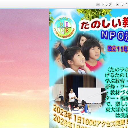
トップ
サイ
楽しい授業,たのしい授業,楽しい自由
い,RIDE,沖縄県 教育,たのしい授業,たのしい教
たのしい教育研究所
Education,楽しい授業,教育技術,
力向上,教育技術,教育方法,沖縄 教育問題,e
教員採用試験,沖縄 教育,たのしい教育
科学,たのしい科学,たのしく学び 一
う,いっきゅうハカセ,アドラー 心理学,
グ,教員採用試験,名人,採用試験,合格,
向上,沖縄の教育,たのしい学力,補習,
さでクリエイトするプロフェッショな
立四年で17000人以上に授業を実施,
由研究.しまくとぅば,島言葉,