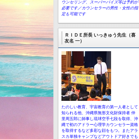
ウンセリング、スーパーバイズ等は予約が
必要です／カウンセラーの男性・女性の指
定も可能です
ＲＩＤＥ所長 いっきゅう先生（喜
友名 一）
たのしい教育、宇宙教育の第一人者として
知られる他、沖縄県無形文化財保持者 仲
里周五郎に師事し琉球空手七段を取得、沖
縄で初のアドラー心理学カウンセラー資格
を取得するなど多彩な顔をもつ。またアラ
スカ単独キャンプなどアウトドア好きでも