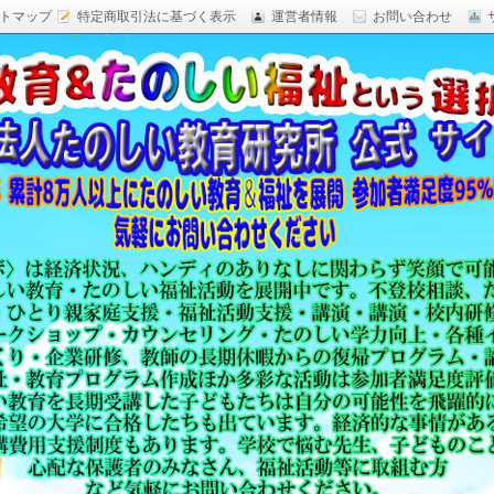
トマップ
特定商取引法に基づく表示
運営者情報
お問い合わせ
研究,面白い自由研究,楽しい福祉活動,楽しい授業がした
育 日本一,Research Institute Delightful
（沖縄）公式サイト
教育方法,内発的動機づけ,沖縄 学力問題,教材 ネタ,授業ネタ,学
njoyable educationes,グッジョブ,カリスマ教師,沖縄
,沖縄の学力,仮説実験授業,たのしい講演,楽しい講演,楽しい
生ものの「賢さ・学力」を,自由研究,いっきゅう先生,いっきゅ
面白い,沖縄 学力問題,授業名人,RIDE,PEALカウンセリン
セミナー,研修,板倉聖宣,ＬＥＡＰカウンセリング,LEAP,学力
読み語り,読み聞かせ,授業ネタ,授業アイディア,教育をたのし
る集団,学ぶこと本来のたのしさと賢さを沖縄から世界へ,設
99％の高い評価,仮説実験授,楽しい学力向上,たのしい学力,自