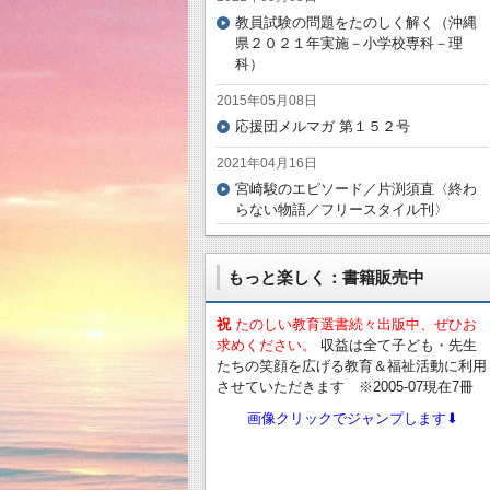
教員試験の問題をたのしく解く（沖縄
県２０２１年実施－小学校専科－理
科）
2015年05月08日
応援団メルマガ 第１５２号
2021年04月16日
宮崎駿のエピソード／片渕須直〈終わ
らない物語／フリースタイル刊〉
もっと楽しく：書籍販売中
祝
たのしい教育選書続々出版中、ぜひお
求めください。
収益は全て子ども・先生
たちの笑顔を広げる教育＆福祉活動に利用
させていただきます ※2005-07現在7冊
画像クリックでジャンプします⬇︎