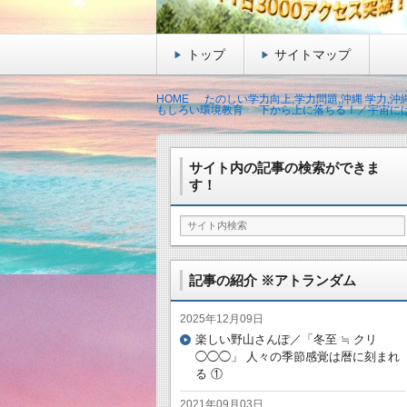
トップ
サイトマップ
HOME
たのしい学力向上,学力問題,沖縄 学力,
もしろい環境教育
下から上に落ちる！／宇宙に
サイト内の記事の検索ができま
す！
記事の紹介 ※アトランダム
2025年12月09日
楽しい野山さんぽ／「冬至 ≒ クリ
◯◯◯」 人々の季節感覚は暦に刻まれ
る ①
2021年09月03日