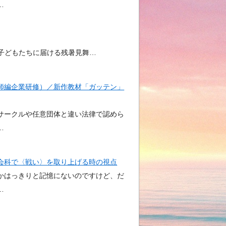
…
子どもたちに届ける残暑見舞…
師編企業研修）／新作教材「ガッテン」
ークルや任意団体と違い法律で認めら
…
会科で〈戦い〉を取り上げる時の視点
はっきりと記憶にないのですけど、だ
…