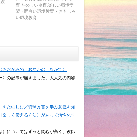
境教
育 たのしい食育,楽しい環境学
習・面白い環境教育・おもしろ
い環境教育
〈おおかみの おなかの なかで〉
ー〉の記事が届きました。大人気の内容
…
）をたのしむ／琉球方言を学ぶ意義を知
〈楽しく伝える方法〉があって活性化す
）についてはずっと関心が高く、教師