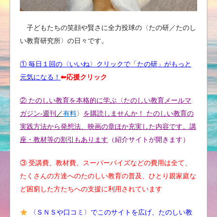
子どもたちの笑顔や賢さに全力投球の〈たの研／たのし
い教育研究所〉の日々です。
① 毎日１回の〈いいね〉クリックで「たの研」がもっと
元気になる！
⬅︎応援クリック
② たのしい教育を本格的に学ぶ〈たのしい教育メールマ
ガジン-週刊
／
有料
〉
を購読しませんか！ たのしい教育の
実践方法から発想法、映画の章ほか充実した内容です。講
座・教材等の割引もあります
（紹介サイトが開きます）
③ 受講費、教材費、スーパーバイズなどの費用は全て、
たくさんの方達へのたのしい教育の普及、ひとり親家庭な
ど困窮した方たちへの支援に利用されています
〈ＳＮＳや口コミ〉でこのサイトを広げ、たのしい教