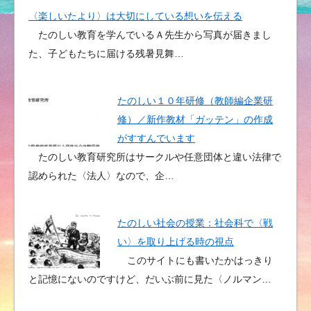
〈楽しいたより〉は大切にしている想いを伝える
たのしい教育を学んでいるＡ先生から写真が届きまし
た、子どもたちに届ける残暑見舞…
たのしい１０年研修（教師編企業研
修）／新作教材「ガッテン」の作成
がすすんでいます
たのしい教育研究所はサークルや任意団体と違い法律で
認められた〈法人〉なので、企…
たのしい社会の授業：社会科で〈戦
い〉を取り上げる時の視点
このサイトにも書いたかはっきり
と記憶にないのですけど、だいぶ前に見た〈ノルマン…