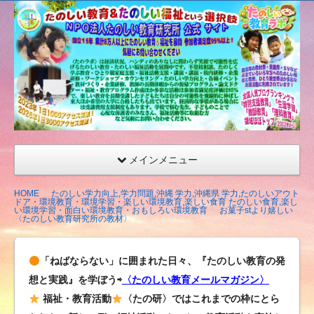
たの
しい
教育
研究
所
（沖
縄）
公式
メインメニュー
サイ
ト
HOME
たのしい学力向上,学力問題,沖縄 学力,沖縄県 学力,たのしいアウト
ドア・環境教育・環境学習・楽しい環境教育,楽しい食育 たのしい食育,楽し
い環境学習・面白い環境教育・おもしろい環境教育
お菓子stより嬉しい
〈たのしい教育研究所の教材〉
「ねばならない」に囲まれた日々、『たのしい教育の発
想と実践』を学ぼう⇨
〈たのしい教育メールマガジン〉
福祉・教育活動
〈たの研〉ではこれまでの枠にとら