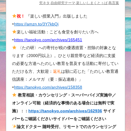
究ネタ,自由研究テーマ,楽しいしまくとぅば,島言葉
祝！
『楽しい授業入門』出版しました
⇨
https://amzn.to/3Y7kbQi
楽しい福祉活動：こども食堂を創りたい方へ
⇨
https://tanokyo.com/archives/165451
〈たの研〉への寄付が税の優遇措置・控除の対象とな
ります（2000円以上）。ひとり親世帯など経済的に支援
の必要な方達へたのしい教育を普及する活動に寄付してい
ただける方、大歓迎：
返礼
は額に応じた「たのしい教育通
信講座：メルマガ （要：振込連絡）」
⇨
https://tanokyo.com/archives/158358
教育相談・カウンセリング・スーパーバイズ実施中／
オンライン可能（経済的な事情のある場合には無料で実
施）：：
https://tanokyo.com/archives/162936
サイド
バーもご確認くださいサイドバーをご確認ください
論文ドクター 随時受付、リモートでのカウンセリング