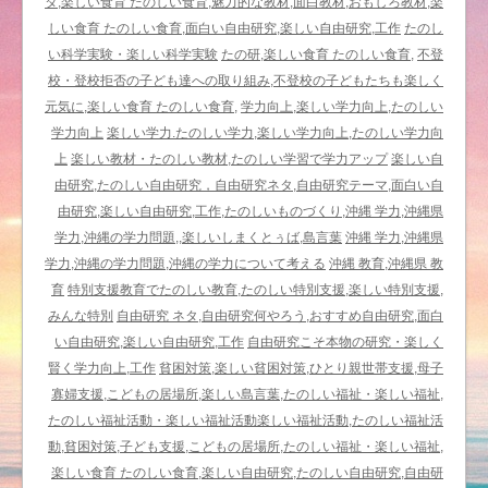
り
タ,楽しい食育 たのしい食育,魅力的な教材,面白教材,おもしろ教材,楽
嬉
しい食育 たのしい食育,面白い自由研究,楽しい自由研究,工作
たのし
し
い科学実験・楽しい科学実験
たの研,楽しい食育 たのしい食育,
不登
い
校・登校拒否の子ども達への取り組み,不登校の子どもたちも楽しく
〈た
元気に,楽しい食育 たのしい食育,
学力向上,楽しい学力向上,たのしい
の
学力向上
楽しい学力.たのしい学力,楽しい学力向上,たのしい学力向
し
上
楽しい教材・たのしい教材,たのしい学習で学力アップ
楽しい自
い
由研究,たのしい自由研究，自由研究ネタ,自由研究テーマ,面白い自
教
由研究,楽しい自由研究,工作,たのしいものづくり,沖縄 学力,沖縄県
育
学力,沖縄の学力問題,,楽しいしまくとぅば,島言葉
沖縄 学力,沖縄県
研
学力,沖縄の学力問題,沖縄の学力について考える
沖縄 教育,沖縄県 教
究
育
特別支援教育でたのしい教育,たのしい特別支援,楽しい特別支援,
所
みんな特別
自由研究 ネタ,自由研究何やろう,おすすめ自由研究,面白
の
い自由研究,楽しい自由研究,工作
自由研究こそ本物の研究・楽しく
教
賢く学力向上,工作
貧困対策,楽しい貧困対策,ひとり親世帯支援,母子
材〉
寡婦支援,こどもの居場所,楽しい島言葉,たのしい福祉・楽しい福祉,
は
たのしい福祉活動・楽しい福祉活動楽しい福祉活動,たのしい福祉活
動,貧困対策,子ども支援,こどもの居場所,たのしい福祉・楽しい福祉,
楽しい食育 たのしい食育,楽しい自由研究,たのしい自由研究,自由研