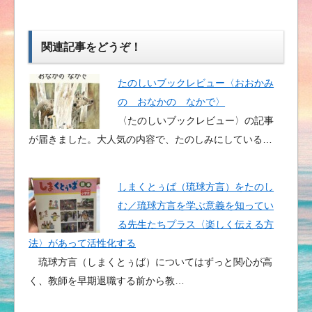
関連記事をどうぞ！
たのしいブックレビュー〈おおかみ
の おなかの なかで〉
〈たのしいブックレビュー〉の記事
が届きました。大人気の内容で、たのしみにしている…
しまくとぅば（琉球方言）をたのし
む／琉球方言を学ぶ意義を知ってい
る先生たちプラス〈楽しく伝える方
法〉があって活性化する
琉球方言（しまくとぅば）についてはずっと関心が高
く、教師を早期退職する前から教…