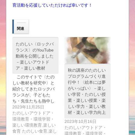
育活動を応援していただければ幸いです！
関連
たのしい〈ロックバ
ランス〉のYouTube
動画を公開しました
－楽しいアウトド
ア・楽しい教材
秋の講座のたのしい
プログラムづくり進
このサイトで〈たの
行中！〈絵本には夢
しい教材を研究中〉と
がいっぱい〉－楽し
紹介してきたロックバ
い学習・たのしい授
ランスが、子どもた
業・楽しい授業・楽
ち・先生たちも熱中し
しい学力・楽しい教
て…
2023年11月25日
材・楽しい学力向上
たのしいアウトドア・
環境教育・環境学習・
2023年10月16日
楽しい環境教育,楽しい
たのしいアウトドア・
食育 たのしい食育,楽し
環境教育・環境学習・