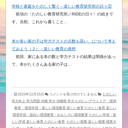
学校と家庭をたのしく繋ぐ－楽しい教育研究所の日々②
前項の〈たのしい教育研究所／RIDEの日々〉の続きで
す。当初、これから書くこと…
本が多い家の子は学力テストの点数も高い、について考え
てみよう（２）－楽しい教育の発想
前回、家にある本の数と学力テストの結果は関係があっ
て、本がたくさんある家の子は…
お
2023年12月15日
コメントを受け付けていません
たのしい
菓
学力向上,学力問題,沖縄 学力,沖縄県 学力,たのしいアウトドア・環境
子
教育・環境学習・楽しい環境教育,楽しい食育 たのしい食育,楽しい
st
環境学習・面白い環境教育・おもしろい環境教育
たのしい学習・楽
よ
しい学習,楽しい食育 たのしい食育,
たのしい授業,楽しい授業,授業ネ