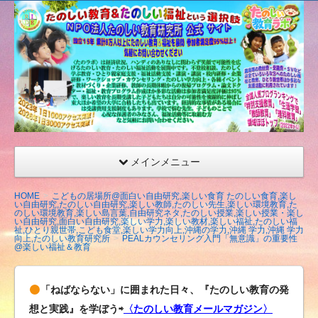
たの
しい
教育
研究
所
（沖
縄）
公式
メインメニュー
サイ
ト
HOME
こどもの居場所@面白い自由研究,楽しい食育 たのしい食育,楽し
い自由研究,たのしい自由研究,楽しい教師,たのしい先生,楽しい環境教育,た
のしい環境教育,楽しい島言葉,自由研究ネタ,たのしい授業,楽しい授業・楽し
い自由研究,面白い自由研究,楽しい学力,楽しい教材,楽しい福祉,たのしい福
祉,ひとり親世帯,こども食堂,楽しい学力向上,沖縄の学力,沖縄 学力,沖縄 学力
向上,たのしい教育研究所
PEALカウンセリング入門「無意識」の重要性
@楽しい福祉＆教育
「ねばならない」に囲まれた日々、『たのしい教育の発
想と実践』を学ぼう⇨
〈たのしい教育メールマガジン〉