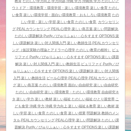
楽
教育
たのしい学力向上,学力問題,沖縄 学力,沖縄県 学力,たのしいア
し
ウトドア・環境教育・環境学習・楽しい環境教育,楽しい食育 たのし
い
い食育,楽しい環境学習・面白い環境教育・おもしろい環境教育
たの
福
しい学習・楽しい学習,楽しい食育 たのしい食育,
カウンセリン
祉
グ,PEALカウンセリング,PEAL心理学,楽しい島言葉,楽しい問題解決,
＆
たのしい課題解決,Purify／ぴゅりふぁい：心をすます,OPTIONS:楽
教
しい課題解決,楽しい対人関係入門,楽しい教師生活,PEALカウンセリ
育
ング（仮説実験の理論とアドラー心理学,たのしい教育の根幹）
ピュ
は
リファイ,Purify／ぴゅりふぁい：心をすます,OPTIONS:楽しい課題
解決,楽しい対人関係入門,楽しい教師生活,ピュリファイ,Purify／ぴ
ゅりふぁい：心をすます,OPTIONS:楽しい課題解決,楽しい対人関係
入門,楽しい教師生活
ピール心理学,PEAL心理学,PEALカウンセリン
グ,楽しい島言葉,たのしい環境教育,面白い自由研究,楽しい自由研究,
たのしい自由研究,楽しい環境教育・たのしい環境教育,自由研究ネ
タ,楽しい学力,楽しい教材,楽しい福祉,たのしい福祉,ひとり親世帯,こ
ども食堂,沖縄 学力,沖縄 学力向上,楽しい福祉＆教育,楽しい教材,楽
しい学習,楽しい食育 たのしい食育,楽しい授業
問題解決,教師のメン
タル,PEALカウンセリング,PEAL心理学,楽しい問題解決,たのしい課
題解決,Purify／ぴゅりふぁい：心をすます,OPTIONS:楽しい課題解