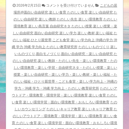
PEAL
2026年2月15日
コメントを受け付けていません
こどもの居
カ
場所@面白い自由研究,楽しい食育 たのしい食育,楽しい自由研究,た
ウ
のしい自由研究,楽しい教師,たのしい先生,楽しい環境教育,たのしい
ン
環境教育,楽しい島言葉,自由研究ネタ,たのしい授業,楽しい授業・楽
セ
しい自由研究,面白い自由研究,楽しい学力,楽しい教材,楽しい福祉,た
リ
のしい福祉,ひとり親世帯,こども食堂,楽しい学力向上,沖縄の学力,沖
ン
縄 学力,沖縄 学力向上,たのしい教育研究所
たのしいものづくり,楽し
グ
いものづくり,面白モノづくり,面白い自由研究・楽しい自由研究,た
入
のしい自由研究,楽しい教師・たのしい先生・楽しい環境教育・たの
門
しい環境教育・楽しい学習・自由研究ネタ・たのしい授業・楽しい
「無
授業・楽しい自由研究・楽しい学力・楽しい教材・楽しい福祉・た
意
のしい福祉・ひとり親世帯・こども食堂・楽しい学力向上・沖縄の
識」
学力・沖縄 学力・沖縄 学力向上・たのしい教育研究所
たのしいア
の
ウトドア・環境教育・環境学習・楽しい環境教育,楽しい食育 たのし
重
い食育,楽しい環境学習・面白い環境教育・おもしろい環境教育
たの
要
しいカウンセリング
たのしいキャリア教育,楽しいキャリア教育,た
性
のしいアウトドア・環境教育・環境学習・楽しい環境教育,楽しい食
@
育 たのしい食育,楽しい環境学習・面白い環境教育・おもしろい環境