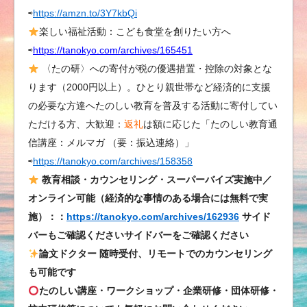
⇨
https://amzn.to/3Y7kbQi
楽しい福祉活動：こども食堂を創りたい方へ
⇨
https://tanokyo.com/archives/165451
〈たの研〉への寄付が税の優遇措置・控除の対象とな
ります（2000円以上）。ひとり親世帯など経済的に支援
の必要な方達へたのしい教育を普及する活動に寄付してい
ただける方、大歓迎：
返礼
は額に応じた「たのしい教育通
信講座：メルマガ （要：振込連絡）」
⇨
https://tanokyo.com/archives/158358
教育相談・カウンセリング・スーパーバイズ実施中／
オンライン可能（経済的な事情のある場合には無料で実
施）：：
https://tanokyo.com/archives/162936
サイド
バーもご確認くださいサイドバーをご確認ください
論文ドクター 随時受付、リモートでのカウンセリング
も可能です
たのしい講座・ワークショップ・企業研修・団体研修・