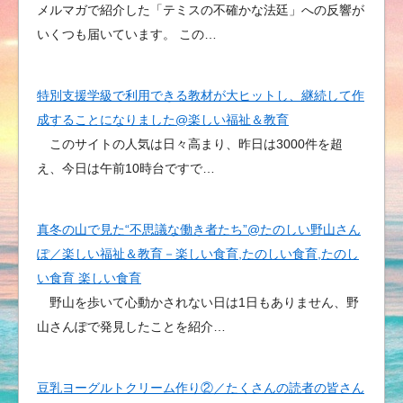
メルマガで紹介した「テミスの不確かな法廷」への反響が
いくつも届いています。 この…
特別支援学級で利用できる教材が大ヒットし、継続して作
成することになりました@楽しい福祉＆教育
このサイトの人気は日々高まり、昨日は3000件を超
え、今日は午前10時台ですで…
真冬の山で見た“不思議な働き者たち”@たのしい野山さん
ぽ／楽しい福祉＆教育－楽しい食育,たのしい食育,たのし
い食育 楽しい食育
野山を歩いて心動かされない日は1日もありません、野
山さんぽで発見したことを紹介…
豆乳ヨーグルトクリーム作り②／たくさんの読者の皆さん