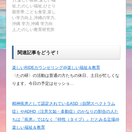
祉,たのしい福祉,ひとり
親世帯,こども食堂,楽し
い学力向上,沖縄の学力,
沖縄 学力,沖縄 学力向
上,たのしい教育研究所
関連記事をどうぞ！
楽しいRIDEカウンセリング@楽しい福祉＆教育
〈たの研〉の活動は普通の方たちの休日、土日が忙しくな
ります。今日の予定はセッショ…
精神疾患として認定されているASD（自閉スペクトラム
症）やADHD（注意欠如・多動症）のかなりの割合の人た
ちは『疾患』ではなく『特性（タイプ）』だとみる立場@
楽しい福祉＆教育