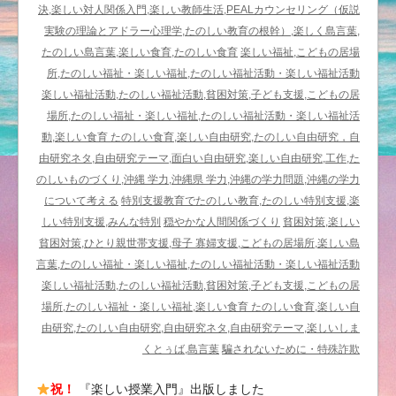
決,楽しい対人関係入門,楽しい教師生活,PEALカウンセリング（仮説
実験の理論とアドラー心理学,たのしい教育の根幹）,楽しく島言葉,
たのしい島言葉,楽しい食育,たのしい食育
楽しい福祉,こどもの居場
所,たのしい福祉・楽しい福祉,たのしい福祉活動・楽しい福祉活動
楽しい福祉活動,たのしい福祉活動,貧困対策,子ども支援,こどもの居
場所,たのしい福祉・楽しい福祉,たのしい福祉活動・楽しい福祉活
動,楽しい食育 たのしい食育,楽しい自由研究,たのしい自由研究，自
由研究ネタ,自由研究テーマ,面白い自由研究,楽しい自由研究,工作,た
のしいものづくり,沖縄 学力,沖縄県 学力,沖縄の学力問題,沖縄の学力
について考える
特別支援教育でたのしい教育,たのしい特別支援,楽
しい特別支援,みんな特別
穏やかな人間関係づくり
貧困対策,楽しい
貧困対策,ひとり親世帯支援,母子 寡婦支援,こどもの居場所,楽しい島
言葉,たのしい福祉・楽しい福祉,たのしい福祉活動・楽しい福祉活動
楽しい福祉活動,たのしい福祉活動,貧困対策,子ども支援,こどもの居
場所,たのしい福祉・楽しい福祉,楽しい食育 たのしい食育,楽しい自
由研究,たのしい自由研究,自由研究ネタ,自由研究テーマ,楽しいしま
くとぅば,島言葉
騙されないために・特殊詐欺
祝！
『楽しい授業入門』出版しました