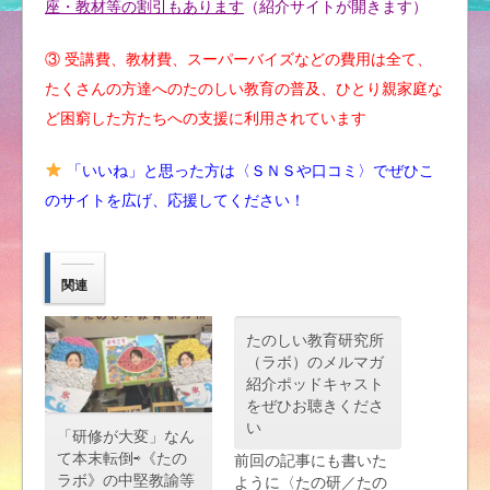
座・教材等の割引もあります
（紹介サイトが開きます）
③ 受講費、教材費、スーパーバイズなどの費用は全て、
たくさんの方達へのたのしい教育の普及、ひとり親家庭な
ど困窮した方たちへの支援に利用されています
「いいね」と思った方は〈ＳＮＳや口コミ〉でぜひこ
のサイトを広げ、応援してください！
関連
たのしい教育研究所
（ラボ）のメルマガ
紹介ポッドキャスト
をぜひお聴きくださ
い
「研修が大変」なん
て本末転倒⇨《たの
前回の記事にも書いた
ラボ》の中堅教諭等
ように〈たの研／たの