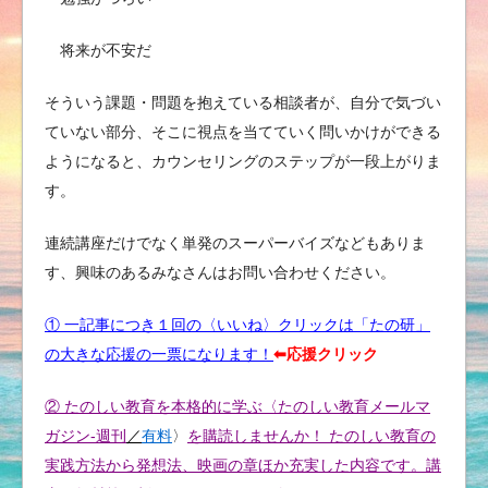
将来が不安だ
そういう課題・問題を抱えている相談者が、自分で気づい
ていない部分、そこに視点を当てていく問いかけができる
ようになると、カウンセリングのステップが一段上がりま
す。
連続講座だけでなく単発のスーパーバイズなどもありま
す、興味のあるみなさんはお問い合わせください。
① 一記事につき１回の〈いいね〉クリックは「たの研」
の大きな応援の一票になります！
⬅︎応援クリック
② たのしい教育を本格的に学ぶ〈たのしい教育メールマ
ガジン-週刊
／
有料
〉
を購読しませんか！ たのしい教育の
実践方法から発想法、映画の章ほか充実した内容です。講