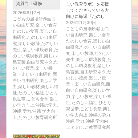
資質向上研修
しい教育ラボ〉を応援
してくださっている方
2026年8月2日
向けに毎週『たのし
こどもの居場所@面白
い…
2026年1月30日
い自由研究,楽しい食育
こどもの居場所@面白
たのしい食育,楽しい自
い自由研究,楽しい食育
由研究,たのしい自由研
たのしい食育,楽しい自
究,楽しい教師,たのしい
由研究,たのしい自由研
先生,楽しい環境教育,た
究,楽しい教師,たのしい
のしい環境教育,楽しい
先生,楽しい環境教育,た
島言葉,自由研究ネタ,た
のしい環境教育,楽しい
のしい授業,楽しい授
島言葉,自由研究ネタ,た
業・楽しい自由研究,面
のしい授業,楽しい授
白い自由研究,楽しい学
業・楽しい自由研究,面
力,楽しい教材,楽しい福
白い自由研究,楽しい学
祉,たのしい福祉,ひとり
力,楽しい教材,楽しい福
親世帯,こども食堂,楽し
祉,たのしい福祉,ひとり
い学力向上,沖縄の学力,
親世帯,こども食堂,楽し
沖縄 学力,沖縄 学力向
い学力向上,沖縄の学力,
上,たのしい教育研究所
沖縄 学力,沖縄 学力向
上,たのしい教育研究所