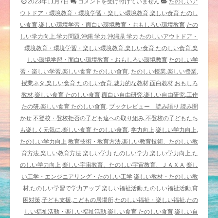
楽
2023年11月7日
コメントを受け付けていません
たのしいア
し
ウトドア・環境教育・環境学習・楽しい環境教育,楽しい食育 たのし
い
い食育,楽しい環境学習・面白い環境教育・おもしろい環境教育
たの
ア
しい学力向上,学力問題,沖縄 学力,沖縄県 学力,たのしいアウトドア・
ウ
環境教育・環境学習・楽しい環境教育,楽しい食育 たのしい食育,楽
ト
しい環境学習・面白い環境教育・おもしろい環境教育
たのしい学
ド
習・楽しい学習,楽しい食育 たのしい食育,
たのしい授業,楽しい授業,
ア
授業ネタ,楽しい食育 たのしい食育,魅力的な教材,面白教材,おもしろ
〈生
教材,楽しい食育 たのしい食育,面白い自由研究,楽しい自由研究,工作
き
たの研,楽しい食育 たのしい食育,
ブックレビュー 読み語り 読み聞
物
かせ
不登校・登校拒否の子ども達への取り組み,不登校の子どもたち
た
も楽しく元気に,楽しい食育 たのしい食育,
学力向上,楽しい学力向上,
ち
たのしい学力向上
教育技術・教育方法,楽しい教育技術、たのしい教
の
育方法,楽しい教育方法
楽しい学力.たのしい学力,楽しい学力向上,た
星〉
のしい学力向上
楽しい宇宙教育、たのしい宇宙教育、ＪＡＸＡ
楽し
／
い工学・エンジニアリング・たのしい工学
楽しい教材・たのしい教
小
材,たのしい学習で学力アップ
楽しい福祉活動,たのしい福祉活動,貧
林
困対策,子ども支援,こどもの居場所,たのしい福祉・楽しい福祉,たの
久
しい福祉活動・楽しい福祉活動,楽しい食育 たのしい食育,楽しい自