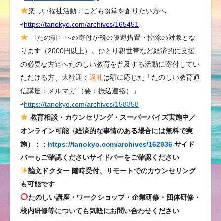
ホ
楽しい福祉活動：こども食堂を創りたい方へ
ウ
⇨
https://tanokyo.com/archives/165451
ジ
〈たの研〉への寄付が税の優遇措置・控除の対象とな
ャ
ります（2000円以上）。ひとり親世帯など経済的に支援
ク・
の必要な方達へたのしい教育を普及する活動に寄付してい
オ
ただける方、大歓迎：
返礼
は額に応じた「たのしい教育通
オ
信講座：メルマガ （要：振込連絡）」
ス
⇨
https://tanokyo.com/archives/158358
カ
シ
教育相談・カウンセリング・スーパーバイズ実施中／
バ
オンライン可能（経済的な事情のある場合には無料で実
生
施）：：
https://tanokyo.com/archives/162936
サイド
き
バーもご確認くださいサイドバーをご確認ください
物
論文ドクター 随時受付、リモートでのカウンセリング
た
も可能です
ち
たのしい講座・ワークショップ・企業研修・団体研修・
の
校内研修等についても気軽にお問い合わせください
星