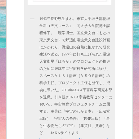
1943年長野県生まれ。東京大学理学部物理
学科（天文コース）、同大学大学院博士課
程修了。 理学博士。国立天文台（もとの
東京天文台）で野辺山電波天文台建設計画
にかかわり、野辺山の自然に抱かれて研究
生活を送る。1997年に打ち上げられた電波
天文衛星「はるか」のプロジェクトの推進
のために1988年に宇宙科学研究所に移り、
スペースＶＬＢＩ計画（ＶＳＯＰ計画）の
科学主任、プロジェクト主任を歴任し、成
功に導いた。2007年JAXA宇宙科学研究本部
を退職、引き続きJAXA宇宙教育センターに
おいて、宇宙教育プロジェクトチームに属
する。主著に『宇宙のわかる本』（広済堂
出版）『宇宙人の条件』（PHP出版）『星
と生き物たちの宇宙』（集英社、共著）な
ど。 JAXAサイトより