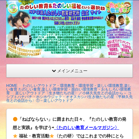
たの
しい
教育
研究
所
（沖
縄）
公式
メインメニュー
サイ
ト
HOME
たのしいアウトドア・環境教育・環境学習・楽しい環境教育,楽し
い食育 たのしい食育,楽しい環境学習・面白い環境教育・おもしろい環境教
育
楽しいアウトドア〈生き物たちの星〉／小林久先生との会話から－ コ
シブトハナバチ・ホシホウジャク・オオスカシバ生き物たちの星〈平林久先
生との会話から〉①－楽しいアウトドア
「ねばならない」に囲まれた日々、『たのしい教育の発
想と実践』を学ぼう⇨
〈たのしい教育メールマガジン〉
福祉・教育活動
〈たの研〉ではこれまでの枠にとら