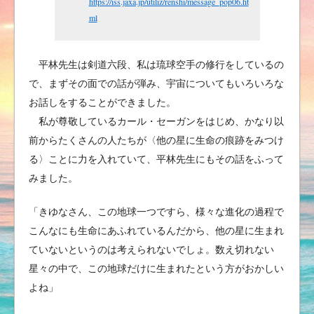
https://iss.jaxa.jp/utiliz/renshi/message_pop06.ht
ml
平林先生は剣道六段、私は琉球空手の修行をしているの
で、まずその面での話が弾み、宇宙についてもいろいろな
お話しをすることができました。
私が尊敬しているカール・セーガンをはじめ、かなり以
前からたくさんの人たちが〈他の星に生命の痕跡をみつけ
る〉ことに力を入れていて、平林先生にもその話をふって
みました。
「きゆなさん、この地球一つですら、様々な進化の過程で
こんなにも生命にあふれているんだから、他の星に生まれ
ていないというのは考えられないでしょ。数え切れない
星々の中で、この地球だけに生まれたという方がおかしい
よね」