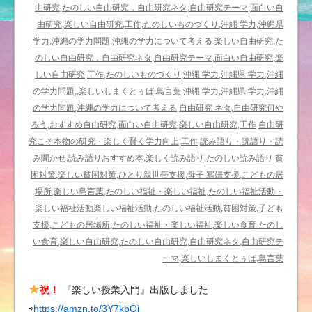
先
由研究,たのしい自由研究，自由研究ネタ,自由研究テーマ,面白い自
生
由研究,楽しい自由研究,工作,たのしいものづくり,沖縄 学力,沖縄県
と
学力,沖縄の学力問題,沖縄の学力について考える
楽しい自由研究,た
の
のしい自由研究，自由研究ネタ,自由研究テーマ,面白い自由研究,楽
会
しい自由研究,工作,たのしいものづくり,沖縄 学力,沖縄県 学力,沖縄
話
の学力問題,,楽しいしまくとぅば,島言葉
沖縄 学力,沖縄県 学力,沖縄
か
の学力問題,沖縄の学力について考える
自由研究 ネタ,自由研究何や
ら
ろう,おすすめ自由研究,面白い自由研究,楽しい自由研究,工作
自由研
－
究こそ本物の研究・楽しく賢く学力向上,工作
読み語り・読語り・読
コ
み聞かせ,読み語りおすすめ本,楽しく読み語り,たのしい読み語り
貧
シ
困対策,楽しい貧困対策,ひとり親世帯支援,母子 寡婦支援,こどもの居
ブ
場所,楽しい島言葉,たのしい福祉・楽しい福祉,たのしい福祉活動・
ト
楽しい福祉活動楽しい福祉活動,たのしい福祉活動,貧困対策,子ども
ハ
支援,こどもの居場所,たのしい福祉・楽しい福祉,楽しい食育 たのし
ナ
い食育,楽しい自由研究,たのしい自由研究,自由研究ネタ,自由研究テ
バ
ーマ,楽しいしまくとぅば,島言葉
チ・
祝！
『楽しい授業入門』出版しました
ホ
⇨
https://amzn.to/3Y7kbQi
シ