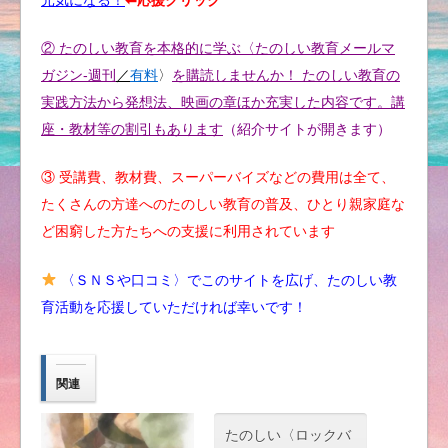
元気になる！
⬅︎応援クリック
② たのしい教育を本格的に学ぶ〈たのしい教育メールマ
ガジン-週刊
／
有料
〉
を購読しませんか！ たのしい教育の
実践方法から発想法、映画の章ほか充実した内容です。講
座・教材等の割引もあります
（紹介サイトが開きます）
③ 受講費、教材費、スーパーバイズなどの費用は全て、
たくさんの方達へのたのしい教育の普及、ひとり親家庭な
ど困窮した方たちへの支援に利用されています
〈ＳＮＳや口コミ〉でこのサイトを広げ、たのしい教
育活動を応援していただければ幸いです！
関連
たのしい〈ロックバ