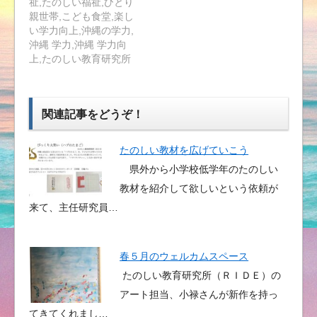
祉,たのしい福祉,ひとり
親世帯,こども食堂,楽し
い学力向上,沖縄の学力,
沖縄 学力,沖縄 学力向
上,たのしい教育研究所
関連記事をどうぞ！
たのしい教材を広げていこう
県外から小学校低学年のたのしい
教材を紹介して欲しいという依頼が
来て、主任研究員…
春５月のウェルカムスペース
たのしい教育研究所（ＲＩＤＥ）の
アート担当、小禄さんが新作を持っ
てきてくれまし…