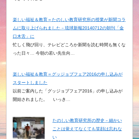
楽しい福祉＆教育＝たのしい教育研究所の授業が新聞コラ
ムに取り上げられました－琉球新報20140712の朝刊「金
口木舌」に
忙しく飛び回り、テレビどころか新聞を読む時間も無くな
った日々… 今朝の若い先生向…
楽しい福祉＆教育＝グッジョブフェア2016の申し込みが
スタートしました
以前ご案内した「グッジョブフェア2016」の申し込みが
開始されました。 いっき…
たのしい教育研究所の歴史－細かい
ことは覚えてなくても笑顔は忘れな
い