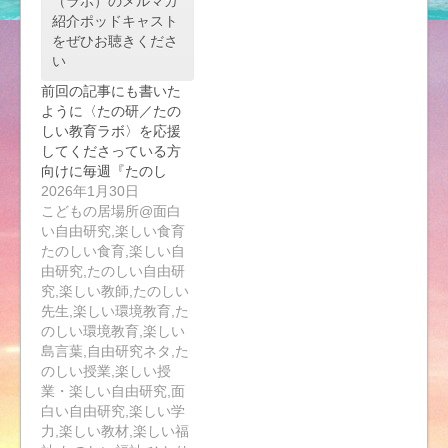
（ラボ）のメルマガ
紹介ポッドキャスト
をぜひお聴きくださ
い
前回の記事にも書いた
ように〈たの研／たの
しい教育ラボ〉を応援
してくださっている方
向けに毎週『たのし
い…
2026年1月30日
こどもの居場所@面白
い自由研究,楽しい食育
たのしい食育,楽しい自
由研究,たのしい自由研
究,楽しい教師,たのしい
先生,楽しい環境教育,た
のしい環境教育,楽しい
島言葉,自由研究ネタ,た
のしい授業,楽しい授
業・楽しい自由研究,面
白い自由研究,楽しい学
力,楽しい教材,楽しい福