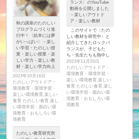
ランス〉のYouTube
動画を公開しました
－楽しいアウトド
ア・楽しい教材
秋の講座のたのしい
プログラムづくり進
このサイトで〈たの
行中！〈絵本には夢
しい教材を研究中〉と
がいっぱい〉－楽し
紹介してきたロックバ
い学習・たのしい授
ランスが、子どもた
業・楽しい授業・楽
ち・先生たちも熱中し
しい学力・楽しい教
て…
2023年11月25日
材・楽しい学力向上
たのしいアウトドア・
環境教育・環境学習・
2023年10月16日
楽しい環境教育,楽しい
たのしいアウトドア・
食育 たのしい食育,楽し
環境教育・環境学習・
い環境学習・面白い環
楽しい環境教育,楽しい
境教育・おもしろい環
食育 たのしい食育,楽し
境教育
い環境学習・面白い環
境教育・おもしろい環
境教育
たのしい教育研究所