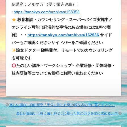
信講座：メルマガ （要：振込連絡）」
育
⇨
https://tanokyo.com/archives/158358
の
発
教育相談・カウンセリング・スーパーバイズ実施中／
想
オンライン可能（経済的な事情のある場合には無料で実
法
施）：：
https://tanokyo.com/archives/162936
サイド
は
バーもご確認くださいサイドバーをご確認ください
論文ドクター 随時受付、リモートでのカウンセリング
も可能です
たのしい講座・ワークショップ・企業研修・団体研修・
校内研修等についても気軽にお問い合わせください
楽しい面白い自由研究「半分に割った卵の殻を水の中に落とすと？」
楽しい面白い〔答え編〕@ 2つに割った卵のカラを水に沈めると？