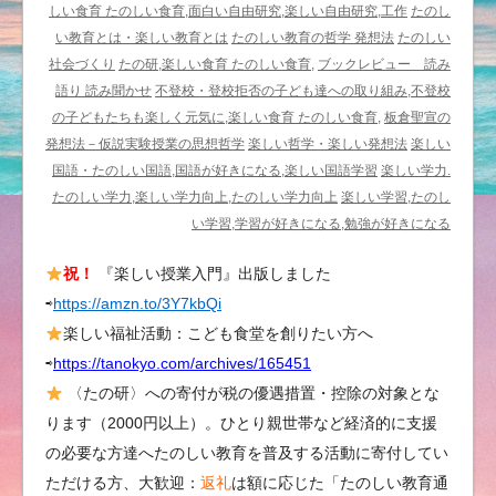
要
しい食育 たのしい食育,面白い自由研究,楽しい自由研究,工作
たのし
性
い教育とは・楽しい教育とは
たのしい教育の哲学 発想法
たのしい
と
社会づくり
たの研,楽しい食育 たのしい食育,
ブックレビュー 読み
予
語り 読み聞かせ
不登校・登校拒否の子ども達への取り組み,不登校
想
の子どもたちも楽しく元気に,楽しい食育 たのしい食育,
板倉聖宣の
を
発想法－仮説実験授業の思想哲学
楽しい哲学・楽しい発想法
楽しい
確
国語・たのしい国語,国語が好きになる,楽しい国語学習
楽しい学力.
か
たのしい学力,楽しい学力向上,たのしい学力向上
楽しい学習,たのし
め
い学習,学習が好きになる,勉強が好きになる
る
祝！
『楽しい授業入門』出版しました
重
⇨
https://amzn.to/3Y7kbQi
要
性
楽しい福祉活動：こども食堂を創りたい方へ
@
⇨
https://tanokyo.com/archives/165451
た
〈たの研〉への寄付が税の優遇措置・控除の対象とな
の
ります（2000円以上）。ひとり親世帯など経済的に支援
し
の必要な方達へたのしい教育を普及する活動に寄付してい
い
ただける方、大歓迎：
返礼
は額に応じた「たのしい教育通
教