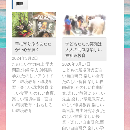
関連
華に寄り添うあたた
子どもたちの笑顔は
かい心が届く
大人の元気@楽しい
福祉＆教育
2024年3月2日
たのしい学力向上,学力
2026年3月17日
問題,沖縄 学力,沖縄県
こどもの居場所@面白
学力,たのしいアウトド
い自由研究,楽しい食育
ア・環境教育・環境学
たのしい食育,楽しい自
習・楽しい環境教育,楽
由研究,たのしい自由研
しい食育 たのしい食育,
究,楽しい教師,たのしい
楽しい環境学習・面白
先生,楽しい環境教育,た
い環境教育・おもしろ
のしい環境教育,楽しい
い環境教育
島言葉,自由研究ネタ,た
のしい授業,楽しい授
業・楽しい自由研究,面
白い自由研究,楽しい学