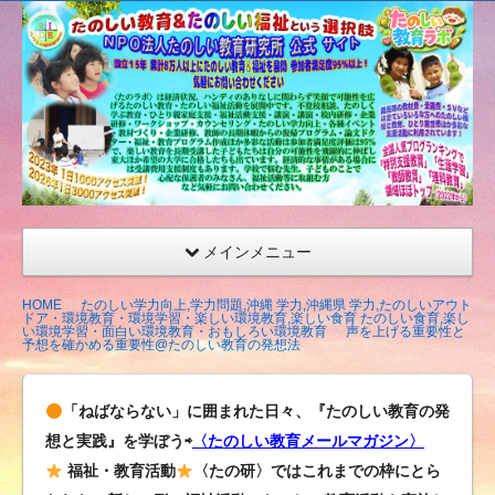
たの
しい
教育
研究
所
（沖
縄）
公式
メインメニュー
サイ
ト
HOME
たのしい学力向上,学力問題,沖縄 学力,沖縄県 学力,たのしいアウト
ドア・環境教育・環境学習・楽しい環境教育,楽しい食育 たのしい食育,楽し
い環境学習・面白い環境教育・おもしろい環境教育
声を上げる重要性と
予想を確かめる重要性@たのしい教育の発想法
「ねばならない」に囲まれた日々、『たのしい教育の発
想と実践』を学ぼう⇨
〈たのしい教育メールマガジン〉
福祉・教育活動
〈たの研〉ではこれまでの枠にとら