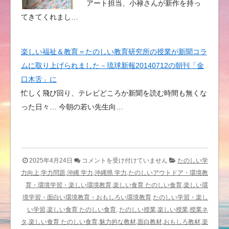
アート担当、小禄さんが新作を持っ
てきてくれまし…
楽しい福祉＆教育＝たのしい教育研究所の授業が新聞コラ
ムに取り上げられました－琉球新報20140712の朝刊「金
口木舌」に
忙しく飛び回り、テレビどころか新聞を読む時間も無くな
った日々… 今朝の若い先生向…
声
2025年4月24日
コメントを受け付けていません
たのしい学
を
力向上,学力問題,沖縄 学力,沖縄県 学力,たのしいアウトドア・環境教
上
育・環境学習・楽しい環境教育,楽しい食育 たのしい食育,楽しい環
げ
境学習・面白い環境教育・おもしろい環境教育
たのしい学習・楽し
る
い学習,楽しい食育 たのしい食育,
たのしい授業,楽しい授業,授業ネ
重
タ,楽しい食育 たのしい食育,魅力的な教材,面白教材,おもしろ教材,楽