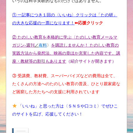
いうのは科学実験的なものだけではありません。
① 一記事につき１回の〈いいね〉クリックは「たの研」
の大きな応援の一票になります！
⬅︎応援クリック
② たのしい教育を本格的に学ぶ〈たのしい教育メールマ
ガジン-週刊
／
有料
〉
を購読しませんか！ たのしい教育の
実践方法から発想法、映画の章ほか充実した内容です。講
座・教材等の割引もあります
（紹介サイトが開きます）
③ 受講費、教材費、スーパーバイズなどの費用は全て、
たくさんの方達へのたのしい教育の普及、ひとり親家庭な
ど困窮した方たちへの支援に利用されています
「いいね」と思った方は〈ＳＮＳや口コミ〉でぜひこ
のサイトを広げ、応援してください！