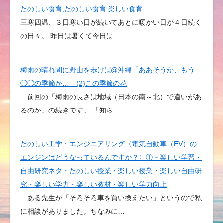
たのしい食育,たのしい食育 楽しい食育
三寒四温、３日寒い日が続いてあとに暖かい日が４日続く
の日々。 昨日は暑くて今日は…
梅雨の晴れ間に野山を歩けば@沖縄「ああそうか、もう
◯◯の季節か…」(2)この季節の花
前回の「梅雨の長さは地域（日本の南～北）で違いがあ
るのか」の続きです。 「知ら…
たのしい工学・エンジニアリング〈電気自動車（EV）の
エンジンはどうなっているんですか？〉①－楽しい学習・
自由研究ネタ・たのしい授業・楽しい授業・楽しい自由研
究・楽しい学力・楽しい教材・楽しい学力向上
ある先生が「そろそろ車を買い換えたい」というので私
に相談がありました。ちなみに…