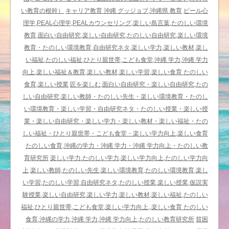
言
い教育の根幹）
キャリア教育 沖縄 グッジョブ,沖縄県 教育
ピール心
葉
理学,PEAL心理学,PEALカウンセリング,楽しい島言葉,たのしい環境
は
教育,面白い自由研究,楽しい自由研究,たのしい自由研究,楽しい環境
教育・たのしい環境教育,自由研究ネタ,楽しい学力,楽しい教材,楽し
い福祉,たのしい福祉,ひとり親世帯,こども食堂,沖縄 学力,沖縄 学力
向上,楽しい福祉＆教育,楽しい教材,楽しい学習,楽しい食育 たのしい
食育,楽しい授業
匠を楽しむ,面白い自由研究・楽しい自由研究,たの
しい自由研究,楽しい教師・たのしい先生・楽しい環境教育・たのし
い環境教育・楽しい学習・自由研究ネタ・たのしい授業・楽しい授
業・楽しい自由研究・楽しい学力・楽しい教材・楽しい福祉・たの
しい福祉・ひとり親世帯・こども食堂・楽しい学力向上,楽しい食育
たのしい食育,沖縄の学力・沖縄 学力・沖縄 学力向上・たのしい教
育研究所
楽しい学力.たのしい学力,楽しい学力向上,たのしい学力向
上
楽しい教師,たのしい先生,楽しい環境教育,たのしい環境教育,楽し
い学習,たのしい学習,自由研究ネタ,たのしい授業,楽しい授業,仮説実
験授業,楽しい自由研究,楽しい学力,楽しい教材,楽しい福祉,たのしい
福祉,ひとり親世帯,こども食堂,楽しい学力向上,,楽しい食育 たのしい
食育,沖縄の学力,沖縄 学力,沖縄 学力向上,たのしい教育研究所
貧困