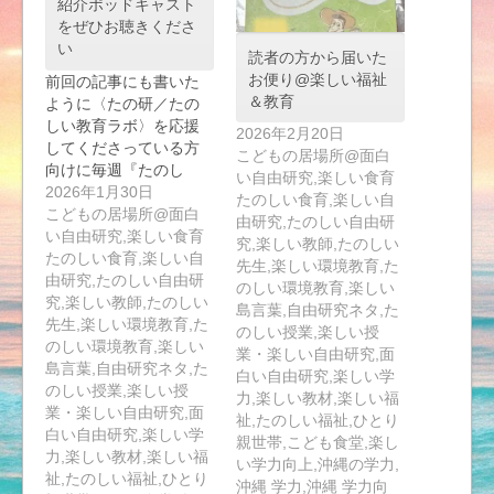
紹介ポッドキャスト
をぜひお聴きくださ
い
読者の方から届いた
お便り@楽しい福祉
前回の記事にも書いた
＆教育
ように〈たの研／たの
しい教育ラボ〉を応援
2026年2月20日
してくださっている方
こどもの居場所@面白
向けに毎週『たのし
い自由研究,楽しい食育
い…
2026年1月30日
たのしい食育,楽しい自
こどもの居場所@面白
由研究,たのしい自由研
い自由研究,楽しい食育
究,楽しい教師,たのしい
たのしい食育,楽しい自
先生,楽しい環境教育,た
由研究,たのしい自由研
のしい環境教育,楽しい
究,楽しい教師,たのしい
島言葉,自由研究ネタ,た
先生,楽しい環境教育,た
のしい授業,楽しい授
のしい環境教育,楽しい
業・楽しい自由研究,面
島言葉,自由研究ネタ,た
白い自由研究,楽しい学
のしい授業,楽しい授
力,楽しい教材,楽しい福
業・楽しい自由研究,面
祉,たのしい福祉,ひとり
白い自由研究,楽しい学
親世帯,こども食堂,楽し
力,楽しい教材,楽しい福
い学力向上,沖縄の学力,
祉,たのしい福祉,ひとり
沖縄 学力,沖縄 学力向