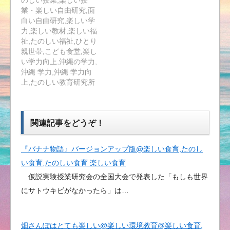
のしい授業,楽しい授
業・楽しい自由研究,面
白い自由研究,楽しい学
力,楽しい教材,楽しい福
祉,たのしい福祉,ひとり
親世帯,こども食堂,楽し
い学力向上,沖縄の学力,
沖縄 学力,沖縄 学力向
上,たのしい教育研究所
関連記事をどうぞ！
『バナナ物語』バージョンアップ版@楽しい食育,たのし
い食育,たのしい食育 楽しい食育
仮説実験授業研究会の全国大会で発表した「もしも世界
にサトウキビがなかったら」は…
畑さんぽはとても楽しい@楽しい環境教育@楽しい食育,