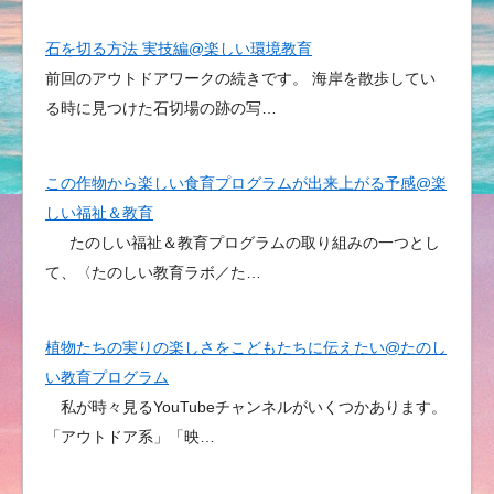
石を切る方法 実技編@楽しい環境教育
前回のアウトドアワークの続きです。 海岸を散歩してい
る時に見つけた石切場の跡の写…
この作物から楽しい食育プログラムが出来上がる予感@楽
しい福祉＆教育
たのしい福祉＆教育プログラムの取り組みの一つとし
て、〈たのしい教育ラボ／た…
植物たちの実りの楽しさをこどもたちに伝えたい@たのし
い教育プログラム
私が時々見るYouTubeチャンネルがいくつかあります。
「アウトドア系」「映…