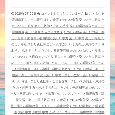
こ
2026年5月25日
コメントを受け付けていません
こどもの居
ど
場所@面白い自由研究,楽しい食育 たのしい食育,楽しい自由研究,た
も
のしい自由研究,楽しい教師,たのしい先生,楽しい環境教育,たのしい
マ
環境教育,楽しい島言葉,自由研究ネタ,たのしい授業,楽しい授業・楽
ル
しい自由研究,面白い自由研究,楽しい学力,楽しい教材,楽しい福祉,た
シ
のしい福祉,ひとり親世帯,こども食堂,楽しい学力向上,沖縄の学力,沖
ェ
縄 学力,沖縄 学力向上,たのしい教育研究所
たのしいものづくり,楽し
ク
いものづくり,面白モノづくり,面白い自由研究・楽しい自由研究,た
ッ
のしい自由研究,楽しい教師・たのしい先生・楽しい環境教育・たの
キ
しい環境教育・楽しい学習・自由研究ネタ・たのしい授業・楽しい
ン
授業・楽しい自由研究・楽しい学力・楽しい教材・楽しい福祉・た
グ
のしい福祉・ひとり親世帯・こども食堂・楽しい学力向上・沖縄の
@
学力・沖縄 学力・沖縄 学力向上・たのしい教育研究所
たのしいキ
南
ャリア教育,楽しいキャリア教育,たのしいアウトドア・環境教育・環
風
境学習・楽しい環境教育,楽しい食育 たのしい食育,楽しい環境学
原
習・面白い環境教育・おもしろい環境教育
たのしい学力向上,学力問
エ
題,沖縄 学力,沖縄県 学力,たのしいアウトドア・環境教育・環境学