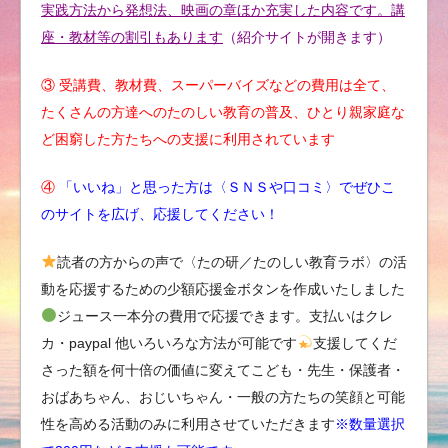
実践方法から発想法、映画の章ほか充実した内容です。講
座・教材等の割引もあります
（紹介サイトが開きます）
③ 受講費、教材費、スーパーバイズなどの費用は全て、
たくさんの方達へのたのしい教育の普及、ひとり親家庭な
ど困窮した方たちへの支援に利用されています
④
「いいね」と思った方は〈ＳＮＳや口コミ〉でぜひこ
のサイトを広げ、応援してください！
読者の方からの声で〈たの研／たのしい教育ラボ〉の活
動を応援するための少額応援金ボタンを作成いたしました
ジュース一本分の費用で応援できます。支払いはクレ
カ・paypal 他いろいろな方法が可能です
支援してくだ
さった額を何十倍の価値に変えてこども・先生・保護者・
おばあちゃん、おじいちゃん・一般の方たちの笑顔と可能
性を高める活動のみに利用させていただきます
※数量選択