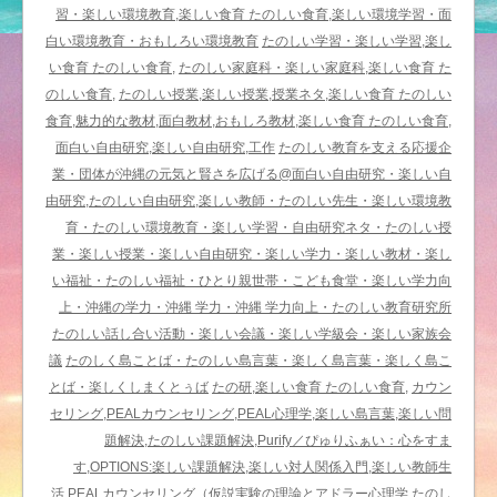
リ
習・楽しい環境教育,楽しい食育 たのしい食育,楽しい環境学習・面
ア
白い環境教育・おもしろい環境教育
たのしい学習・楽しい学習,楽し
大
い食育 たのしい食育,
たのしい家庭科・楽しい家庭科,楽しい食育 た
好
のしい食育,
たのしい授業,楽しい授業,授業ネタ,楽しい食育 たのしい
評
食育,魅力的な教材,面白教材,おもしろ教材,楽しい食育 たのしい食育,
／
面白い自由研究,楽しい自由研究,工作
たのしい教育を支える応援企
楽
業・団体が沖縄の元気と賢さを広げる@面白い自由研究・楽しい自
し
由研究,たのしい自由研究,楽しい教師・たのしい先生・楽しい環境教
い
育・たのしい環境教育・楽しい学習・自由研究ネタ・たのしい授
食
業・楽しい授業・楽しい自由研究・楽しい学力・楽しい教材・楽し
育
い福祉・たのしい福祉・ひとり親世帯・こども食堂・楽しい学力向
大
上・沖縄の学力・沖縄 学力・沖縄 学力向上・たのしい教育研究所
ヒ
たのしい話し合い活動・楽しい会議・楽しい学級会・楽しい家族会
ッ
議
たのしく島ことば・たのしい島言葉・楽しく島言葉・楽しく島こ
ト・
とば・楽しくしまくとぅば
たの研,楽しい食育 たのしい食育,
カウン
楽
セリング,PEALカウンセリング,PEAL心理学,楽しい島言葉,楽しい問
し
題解決,たのしい課題解決,Purify／ぴゅりふぁい：心をすま
む
す,OPTIONS:楽しい課題解決,楽しい対人関係入門,楽しい教師生
島
活,PEALカウンセリング（仮説実験の理論とアドラー心理学,たのし