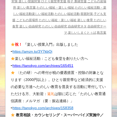
対策,楽しい貧困対策,ひとり親世帯支援,母子 寡婦支援,こどもの居場
所,楽しい島言葉,たのしい福祉・楽しい福祉,たのしい福祉活動・楽
しい福祉活動楽しい福祉活動,たのしい福祉活動,貧困対策,子ども支
援,こどもの居場所,たのしい福祉・楽しい福祉,楽しい食育 たのしい
食育,楽しい自由研究,たのしい自由研究,自由研究ネタ,自由研究テー
マ,楽しいしまくとぅば,島言葉
祝！
『楽しい授業入門』出版しました
⇨
https://amzn.to/3Y7kbQi
楽しい福祉活動：こども食堂を創りたい方へ
⇨
https://tanokyo.com/archives/165451
〈たの研〉への寄付が税の優遇措置・控除の対象とな
ります（2000円以上）。ひとり親世帯など経済的に支援
の必要な方達へたのしい教育を普及する活動に寄付してい
ただける方、大歓迎：
返礼
は額に応じた「たのしい教育通
信講座：メルマガ （要：振込連絡）」
⇨
https://tanokyo.com/archives/158358
教育相談・カウンセリング・スーパーバイズ実施中／