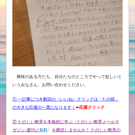
興味のある方たち、自分たちのところでやって欲しいと
いうみなさん、お問い合わせください。
① 一記事につき数回の〈いいね〉クリックは「たの研」
の大きな応援の一票になります！
⬅︎応援クリック
② たのしい教育を本格的に学ぶ〈たのしい教育メールマ
ガジン-週刊
／
有料
〉
を購読しませんか！ たのしい教育の