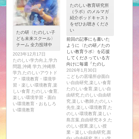
たのしい教育研究所
（ラボ）のメルマガ
紹介ポッドキャスト
をぜひお聴きくださ
い
たの研〈たのしい子
ども未来スクール〉
前回の記事にも書いた
チーム 全力投球中
ように〈たの研／たの
しい教育ラボ〉を応援
2023年12月17日
してくださっている方
たのしい学力向上,学力
向けに毎週『たのし
問題,沖縄 学力,沖縄県
い…
2026年1月30日
学力,たのしいアウトド
こどもの居場所@面白
ア・環境教育・環境学
い自由研究,楽しい食育
習・楽しい環境教育,楽
たのしい食育,楽しい自
しい食育 たのしい食育,
由研究,たのしい自由研
楽しい環境学習・面白
究,楽しい教師,たのしい
い環境教育・おもしろ
先生,楽しい環境教育,た
い環境教育
のしい環境教育,楽しい
島言葉,自由研究ネタ,た
のしい授業,楽しい授
業・楽しい自由研究,面
白い自由研究,楽しい学