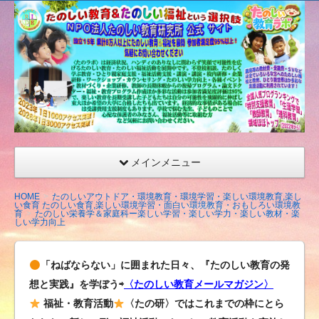
たの
しい
教育
研究
所
（沖
縄）
公式
メインメニュー
サイ
ト
HOME
たのしいアウトドア・環境教育・環境学習・楽しい環境教育,楽し
い食育 たのしい食育,楽しい環境学習・面白い環境教育・おもしろい環境教
育
たのしい栄養学＆家庭科ー楽しい学習・楽しい学力・楽しい教材・楽
しい学力向上
「ねばならない」に囲まれた日々、『たのしい教育の発
想と実践』を学ぼう⇨
〈たのしい教育メールマガジン〉
福祉・教育活動
〈たの研〉ではこれまでの枠にとら