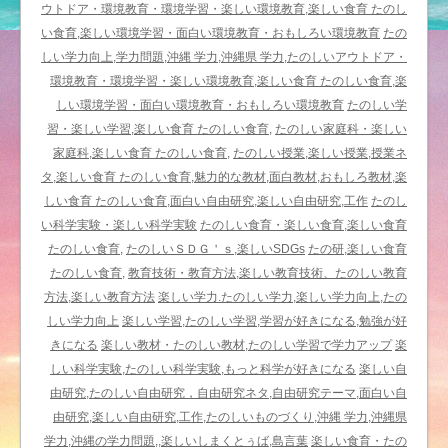
の
ウトドア・環境教育・環境学習・楽しい環境教育,楽しい食育 たのし
し
い食育,楽しい環境学習・面白い環境教育・おもしろい環境教育
たの
い
しい学力向上,学力問題,沖縄 学力,沖縄県 学力,たのしいアウトドア・
栄
環境教育・環境学習・楽しい環境教育,楽しい食育 たのしい食育,楽
養
しい環境学習・面白い環境教育・おもしろい環境教育
たのしい学
学
習・楽しい学習,楽しい食育 たのしい食育,
たのしい家庭科・楽しい
＆
家庭科,楽しい食育 たのしい食育,
たのしい授業,楽しい授業,授業ネ
家
タ,楽しい食育 たのしい食育,魅力的な教材,面白教材,おもしろ教材,楽
庭
しい食育 たのしい食育,面白い自由研究,楽しい自由研究,工作
たのし
科
い科学実験・楽しい科学実験
たのしい食育・楽しい食育,楽しい食育
ー
たのしい食育,
たのしいＳＤＧ＇ｓ,楽しいSDGs
たの研,楽しい食育
楽
たのしい食育,
教育技術・教育方法,楽しい教育技術、たのしい教育
し
方法,楽しい教育方法
楽しい学力.たのしい学力,楽しい学力向上,たの
い
しい学力向上
楽しい学習,たのしい学習,学習が好きになる,勉強が好
学
きになる
楽しい教材・たのしい教材,たのしい学習で学力アップ
楽
習・
しい科学実験,たのしい科学実験,もっと科学が好きになる
楽しい自
楽
由研究,たのしい自由研究，自由研究ネタ,自由研究テーマ,面白い自
し
由研究,楽しい自由研究,工作,たのしいものづくり,沖縄 学力,沖縄県
い
学力,沖縄の学力問題,,楽しいしまくとぅば,島言葉
楽しい食育・たの