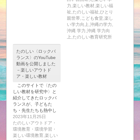
力,楽しい教材,楽しい福
祉,たのしい福祉,ひとり
親世帯,こども食堂,楽し
い学力向上,沖縄の学力,
沖縄 学力,沖縄 学力向
上,たのしい教育研究所
たのしい〈ロックバ
ランス〉のYouTube
動画を公開しました
－楽しいアウトド
ア・楽しい教材
このサイトで〈たの
しい教材を研究中〉と
紹介してきたロックバ
ランスが、子どもた
ち・先生たちも熱中し
て…
2023年11月25日
たのしいアウトドア・
環境教育・環境学習・
楽しい環境教育,楽しい