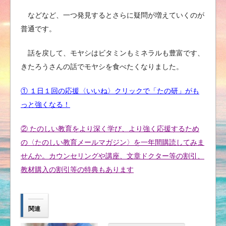
などなど、一つ発見するとさらに疑問が増えていくのが
普通です。
話を戻して、モヤシはビタミンもミネラルも豊富です、
きたろうさんの話でモヤシを食べたくなりました。
① １日１回の応援〈いいね〉クリックで「たの研」がも
っと強くなる！
② たのしい教育をより深く学び、より強く応援するため
の〈たのしい教育メールマガジン〉を一年間購読してみま
せんか。カウンセリングや講座、文章ドクター等の割引、
教材購入の割引等の特典もあります
関連