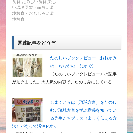
食育 たのしい食育,楽し
い環境学習・面白い環
境教育・おもしろい環
境教育
関連記事をどうぞ！
たのしいブックレビュー〈おおかみ
の おなかの なかで〉
〈たのしいブックレビュー〉の記事
が届きました。大人気の内容で、たのしみにしている…
しまくとぅば（琉球方言）をたのし
む／琉球方言を学ぶ意義を知ってい
る先生たちプラス〈楽しく伝える方
法〉があって活性化する