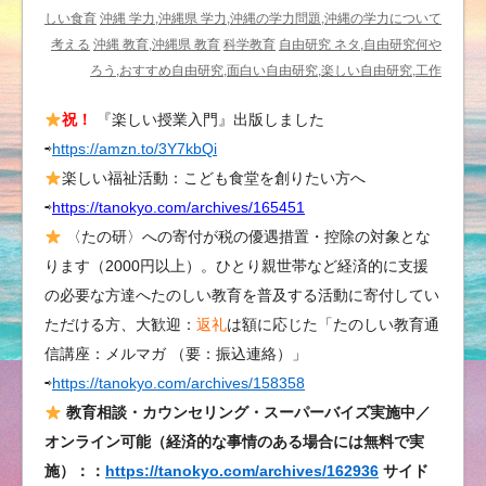
学
しい食育
沖縄 学力,沖縄県 学力,沖縄の学力問題,沖縄の学力について
力・
考える
沖縄 教育,沖縄県 教育
科学教育
自由研究 ネタ,自由研究何や
楽
ろう,おすすめ自由研究,面白い自由研究,楽しい自由研究,工作
し
祝！
『楽しい授業入門』出版しました
い
⇨
https://amzn.to/3Y7kbQi
教
材・
楽しい福祉活動：こども食堂を創りたい方へ
楽
⇨
https://tanokyo.com/archives/165451
し
〈たの研〉への寄付が税の優遇措置・控除の対象とな
い
ります（2000円以上）。ひとり親世帯など経済的に支援
学
の必要な方達へたのしい教育を普及する活動に寄付してい
力
ただける方、大歓迎：
返礼
は額に応じた「たのしい教育通
向
信講座：メルマガ （要：振込連絡）」
上
⇨
https://tanokyo.com/archives/158358
は
教育相談・カウンセリング・スーパーバイズ実施中／
オンライン可能（経済的な事情のある場合には無料で実
施）：：
https://tanokyo.com/archives/162936
サイド