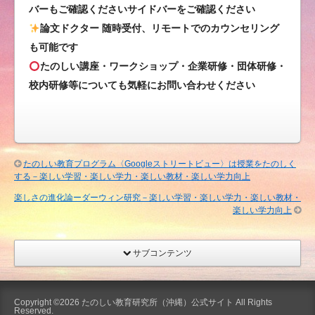
バーもご確認くださいサイドバーをご確認ください
論文ドクター 随時受付、リモートでのカウンセリング
も可能です
たのしい講座・ワークショップ・企業研修・団体研修・
校内研修等についても気軽にお問い合わせください
たのしい教育プログラム〈Googleストリートビュー〉は授業をたのしく
する－楽しい学習・楽しい学力・楽しい教材・楽しい学力向上
楽しさの進化論ーダーウィン研究－楽しい学習・楽しい学力・楽しい教材・
楽しい学力向上
サブコンテンツ
Copyright ©2026
たのしい教育研究所（沖縄）公式サイト
All Rights
Reserved.