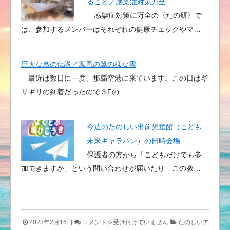
ること／感染症対策万全
感染症対策に万全の〈たの研〉で
は、参加するメンバーはそれぞれの健康チェックやマ…
巨大な鳥の伝説／鳳凰の翼の様な雲
最近は数日に一度、那覇空港に来ています。この日はギ
リギリの到着だったので３Fの…
今週のたのしい出前児童館（こども
未来キャラバン）の日時会場
保護者の方から「こどもだけでも参
加できますか」という問い合わせが届いたり「この教…
た
2023年2月16日
コメントを受け付けていません
たのしいア