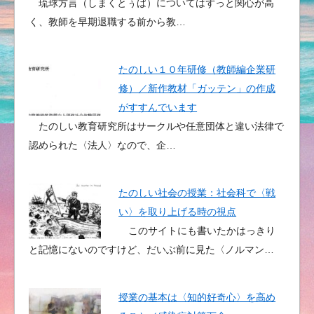
琉球方言（しまくとぅば）についてはずっと関心が高
く、教師を早期退職する前から教…
たのしい１０年研修（教師編企業研
修）／新作教材「ガッテン」の作成
がすすんでいます
たのしい教育研究所はサークルや任意団体と違い法律で
認められた〈法人〉なので、企…
たのしい社会の授業：社会科で〈戦
い〉を取り上げる時の視点
このサイトにも書いたかはっきり
と記憶にないのですけど、だいぶ前に見た〈ノルマン…
授業の基本は〈知的好奇心〉を高め