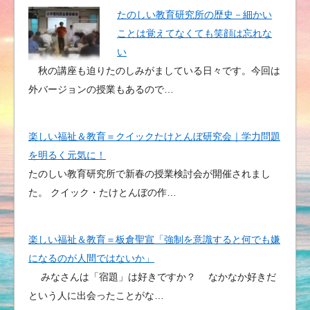
たのしい教育研究所の歴史－細かい
ことは覚えてなくても笑顔は忘れな
い
秋の講座も迫りたのしみがましている日々です。今回は
外バージョンの授業もあるので…
楽しい福祉＆教育＝クイックたけとんぼ研究会｜学力問題
を明るく元気に！
たのしい教育研究所で新春の授業検討会が開催されまし
た。 クイック・たけとんぼの作…
楽しい福祉＆教育＝板倉聖宣「強制を意識すると何でも嫌
になるのが人間ではないか」
みなさんは「宿題」は好きですか？ なかなか好きだ
という人に出会ったことがな…