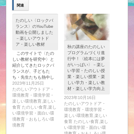
関連
たのしい〈ロックバ
ランス〉のYouTube
動画を公開しました
－楽しいアウトド
ア・楽しい教材
秋の講座のたのしい
プログラムづくり進
このサイトで〈たの
行中！〈絵本には夢
しい教材を研究中〉と
がいっぱい〉－楽し
紹介してきたロックバ
い学習・たのしい授
ランスが、子どもた
業・楽しい授業・楽
ち・先生たちも熱中し
しい学力・楽しい教
て…
2023年11月25日
材・楽しい学力向上
たのしいアウトドア・
環境教育・環境学習・
2023年10月16日
楽しい環境教育,楽しい
たのしいアウトドア・
食育 たのしい食育,楽し
環境教育・環境学習・
い環境学習・面白い環
楽しい環境教育,楽しい
境教育・おもしろい環
食育 たのしい食育,楽し
境教育
い環境学習・面白い環
境教育・おもしろい環