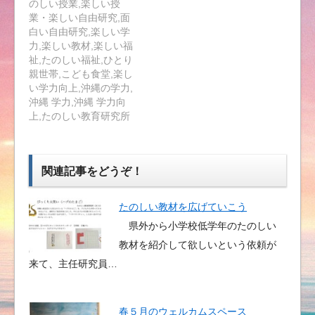
のしい授業,楽しい授
業・楽しい自由研究,面
白い自由研究,楽しい学
力,楽しい教材,楽しい福
祉,たのしい福祉,ひとり
親世帯,こども食堂,楽し
い学力向上,沖縄の学力,
沖縄 学力,沖縄 学力向
上,たのしい教育研究所
関連記事をどうぞ！
たのしい教材を広げていこう
県外から小学校低学年のたのしい
教材を紹介して欲しいという依頼が
来て、主任研究員…
春５月のウェルカムスペース