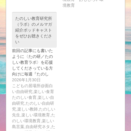
境教育
たのしい教育研究所
（ラボ）のメルマガ
紹介ポッドキャスト
をぜひお聴きくださ
い
前回の記事にも書いた
ように〈たの研／たの
しい教育ラボ〉を応援
してくださっている方
向けに毎週『たのし
い…
2026年1月30日
こどもの居場所@面白
い自由研究,楽しい食育
たのしい食育,楽しい自
由研究,たのしい自由研
究,楽しい教師,たのしい
先生,楽しい環境教育,た
のしい環境教育,楽しい
島言葉,自由研究ネタ,た