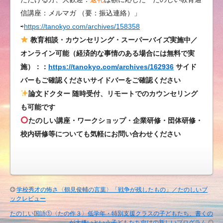
ん
信講座：メルマガ （要：振込連絡）」
て
⇨
https://tanokyo.com/archives/158358
あ
り
教育相談・カウンセリング・スーパーバイズ実施中／
え
オンライン可能（経済的な事情のある場合には無料で実
な
施）：：
https://tanokyo.com/archives/162936
サイド
い
バーもご確認くださいサイドバーをご確認ください
は
論文ドクター 随時受付、リモートでのカウンセリング
も可能です
たのしい講座・ワークショップ・企業研修・団体研修・
校内研修等についても気軽にお問い合わせください
学校秀才の怖さ〈鶴見俊輔の言葉〉「戦争が残したもの」／たのしいブ
ックレビュー
たのしい国語①〈たの作３〉低学年・特別支援クラスの子どもたち、書くの
が大嫌いという子どもたち向けの新しいプログラム