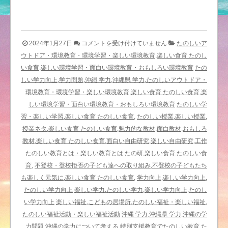
ユ
2024年1月27日
コメントを受け付けていません
たのしいア
ウ
ウトドア・環境教育・環境学習・楽しい環境教育,楽しい食育 たのし
ナ
い食育,楽しい環境学習・面白い環境教育・おもしろい環境教育
たの
（オ
しい学力向上,学力問題,沖縄 学力,沖縄県 学力,たのしいアウトドア・
オ
環境教育・環境学習・楽しい環境教育,楽しい食育 たのしい食育,楽
ハ
しい環境学習・面白い環境教育・おもしろい環境教育
たのしい学
マ
習・楽しい学習,楽しい食育 たのしい食育,
たのしい授業,楽しい授業,
ボ
授業ネタ,楽しい食育 たのしい食育,魅力的な教材,面白教材,おもしろ
ウ）
教材,楽しい食育 たのしい食育,面白い自由研究,楽しい自由研究,工作
の
たのしい教育とは・楽しい教育とは
たの研,楽しい食育 たのしい食
秘
育,
不登校・登校拒否の子ども達への取り組み,不登校の子どもたち
密
も楽しく元気に,楽しい食育 たのしい食育,
学力向上,楽しい学力向上,
２
たのしい学力向上
楽しい学力.たのしい学力,楽しい学力向上,たのし
－
い学力向上
楽しい福祉,こどもの居場所,たのしい福祉・楽しい福祉,
〈見
たのしい福祉活動・楽しい福祉活動
沖縄 学力,沖縄県 学力,沖縄の学
れ
力問題,沖縄の学力について考える
特別支援教育でたのしい教育,た