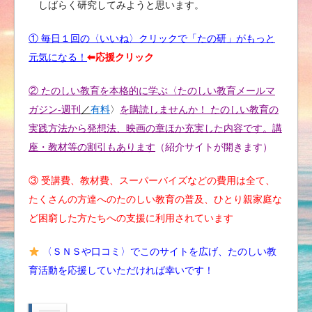
しばらく研究してみようと思います。
① 毎日１回の〈いいね〉クリックで「たの研」がもっと
元気になる！
⬅︎応援クリック
② たのしい教育を本格的に学ぶ〈たのしい教育メールマ
ガジン-週刊
／
有料
〉
を購読しませんか！ たのしい教育の
実践方法から発想法、映画の章ほか充実した内容です。講
座・教材等の割引もあります
（紹介サイトが開きます）
③ 受講費、教材費、スーパーバイズなどの費用は全て、
たくさんの方達へのたのしい教育の普及、ひとり親家庭な
ど困窮した方たちへの支援に利用されています
〈ＳＮＳや口コミ〉でこのサイトを広げ、たのしい教
育活動を応援していただければ幸いです！