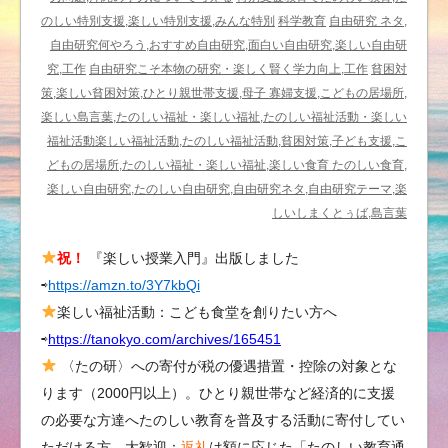
ど
のしい特別支援,楽しい特別支援,みんな特別
科学教育
自由研究 ネタ,
も
自由研究何やろう,おすすめ自由研究,面白い自由研究,楽しい自由研
見
究,工作
自由研究こそ本物の研究・楽しく賢く学力向上,工作
貧困対
え
策,楽しい貧困対策,ひとり親世帯支援,母子 寡婦支援,こどもの居場所,
ず〉
楽しい島言葉,たのしい福祉・楽しい福祉,たのしい福祉活動・楽しい
自
福祉活動楽しい福祉活動,たのしい福祉活動,貧困対策,子ども支援,こ
然
どもの居場所,たのしい福祉・楽しい福祉,楽しい食育 たのしい食育,
の
楽しい自由研究,たのしい自由研究,自由研究ネタ,自由研究テーマ,楽
中
しいしまくとぅば,島言葉
を
祝！
『楽しい授業入門』出版しました
散
⇨
https://amzn.to/3Y7kbQi
歩
し
楽しい福祉活動：こども食堂を創りたい方へ
て
⇨
https://tanokyo.com/archives/165451
発
〈たの研〉への寄付が税の優遇措置・控除の対象とな
見
ります（2000円以上）。ひとり親世帯など経済的に支援
０
の必要な方達へたのしい教育を普及する活動に寄付してい
な
ただける方、大歓迎：
返礼
は額に応じた「たのしい教育通