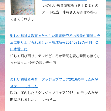
たのしい教育研究所（ＲＩＤＥ）の
アート担当、小禄さんが新作を持っ
てきてくれまし…
楽しい福祉＆教育＝たのしい教育研究所の授業が新聞コラ
ムに取り上げられました－琉球新報20140712の朝刊「金
口木舌」に
忙しく飛び回り、テレビどころか新聞を読む時間も無くな
った日々… 今朝の若い先生向…
楽しい福祉＆教育＝グッジョブフェア2016の申し込みが
スタートしました
以前ご案内した「グッジョブフェア2016」の申し込みが
開始されました。 いっき…