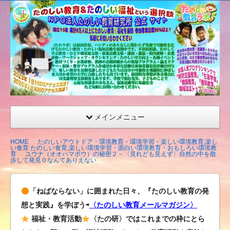
たの
しい
教育
研究
所
（沖
縄）
公式
メインメニュー
サイ
ト
HOME
たのしいアウトドア・環境教育・環境学習・楽しい環境教育,楽し
い食育 たのしい食育,楽しい環境学習・面白い環境教育・おもしろい環境教
育
ユウナ（オオハマボウ）の秘密２－〈見れども見えず〉自然の中を散
歩して発見０なんてありえない
「ねばならない」に囲まれた日々、『たのしい教育の発
想と実践』を学ぼう⇨
〈たのしい教育メールマガジン〉
福祉・教育活動
〈たの研〉ではこれまでの枠にとら