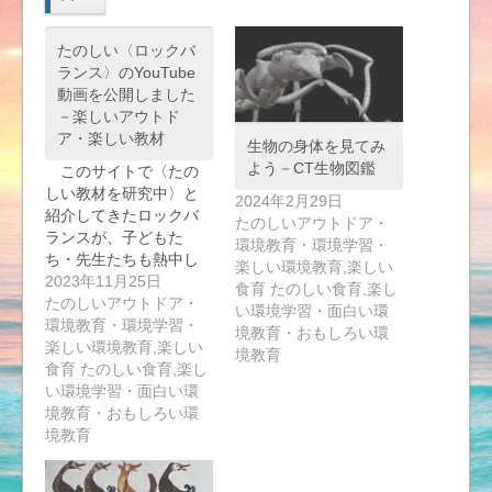
たのしい〈ロックバ
ランス〉のYouTube
動画を公開しました
－楽しいアウトド
ア・楽しい教材
生物の身体を見てみ
よう－CT生物図鑑
このサイトで〈たの
しい教材を研究中〉と
2024年2月29日
紹介してきたロックバ
たのしいアウトドア・
ランスが、子どもた
環境教育・環境学習・
ち・先生たちも熱中し
楽しい環境教育,楽しい
て…
2023年11月25日
食育 たのしい食育,楽し
たのしいアウトドア・
い環境学習・面白い環
環境教育・環境学習・
境教育・おもしろい環
楽しい環境教育,楽しい
境教育
食育 たのしい食育,楽し
い環境学習・面白い環
境教育・おもしろい環
境教育