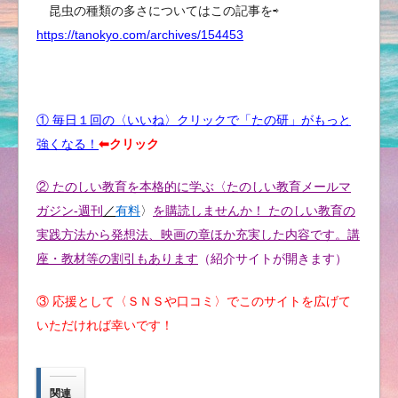
昆虫の種類の多さについてはこの記事を⇨
https://tanokyo.com/archives/154453
① 毎日１回の〈いいね〉クリックで「たの研」がもっと
強くなる！
⬅︎クリック
② たのしい教育を本格的に学ぶ〈たのしい教育メールマ
ガジン-週刊
／
有料
〉
を購読しませんか！ たのしい教育の
実践方法から発想法、映画の章ほか充実した内容です。講
座・教材等の割引もあります
（紹介サイトが開きます）
③ 応援として〈ＳＮＳや口コミ〉でこのサイトを広げて
いただければ幸いです！
関連