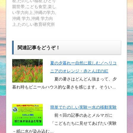
祉,たのしい福祉,ひとり
親世帯,こども食堂,楽し
い学力向上,沖縄の学力,
沖縄 学力,沖縄 学力向
上,たのしい教育研究所
関連記事をどうぞ！
夏の夕暮れー自然に親しむ／ヘリコ
ニアのオレンジ・赤とんぼの紅
夏の暑さはどんどん強まって、夕
暮れ時もビニールハウス的な暑さを感じます。そうい…
簡単でたのしい実験ー水の移動実験
前々回の記事のあとメルマガに
「こどもたちに見せてあげたい実験
－紙に水が染み込む…