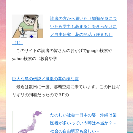
読者の方から届いた〈知識が身につ
いたら学力も高まる〉をきっかけに
／自由研究 花の開花（咲まち）
（1）
このサイトの読者の皆さんのおかげでgoogle検索や
yahoo検索の〈教育や学…
巨大な鳥の伝説／鳳凰の翼の様な雲
最近は数日に一度、那覇空港に来ています。この日はギ
リギリの到着だったので３Fの…
たのしい社会ー日本の姿 沖縄は歯
医者が多いっていう噂は本当か？－
社会の自由研究も楽しい－