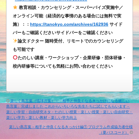
教育相談・カウンセリング・スーパーバイズ実施中／
オンライン可能（経済的な事情のある場合には無料で実
施）：：
https://tanokyo.com/archives/162936
サイド
バーもご確認くださいサイドバーをご確認ください
論文ドクター 随時受付、リモートでのカウンセリング
も可能です
たのしい講座・ワークショップ・企業研修・団体研修・
校内研修等についても気軽にお問い合わせください
楽しく島言葉（琉球言葉）－「相手と仲良くなるきっかけになる嬉しい
島言葉」完成しました これからいろいろな先生たちに試してもらいます－
楽しい学習・自由研究ネタ・たのしい授業・楽しい授業・楽しい自由研究・
楽しい学力・楽しい教材・楽しい学力向上
楽しい島言葉－相手と仲良くなるきっかけ編① プログラム作成協力者仕様
（要パスコード）