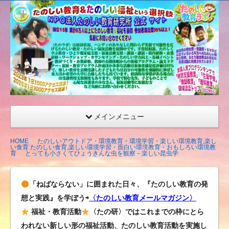
たの
しい
教育
研究
所
（沖
縄）
公式
メインメニュー
サイ
ト
HOME
たのしいアウトドア・環境教育・環境学習・楽しい環境教育,楽し
い食育 たのしい食育,楽しい環境学習・面白い環境教育・おもしろい環境教
育
とっても小さくてひょうきんな虫を観察－楽しい昆虫学
「ねばならない」に囲まれた日々、『たのしい教育の発
想と実践』を学ぼう⇨
〈たのしい教育メールマガジン〉
福祉・教育活動
〈たの研〉ではこれまでの枠にとら
われない新しい形の福祉活動、たのしい教育活動を実施し