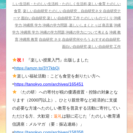
－
しい生活科・たのしい生活科・たのしく生活科,楽しい食育 たのしい
楽
食育,
楽しい自由研究,たのしい自由研究，自由研究ネタ,自由研究テ
し
ーマ,面白い自由研究,楽しい自由研究,工作,たのしいものづくり,沖縄
い
学力,沖縄県 学力,沖縄の学力問題,,楽しいしまくとぅば,島言葉
沖縄
昆
学力,沖縄県 学力,沖縄の学力問題,沖縄の学力について考える
沖縄 教
虫
育,沖縄県 教育
自由研究 ネタ,自由研究何やろう,おすすめ自由研究,
学
面白い自由研究,楽しい自由研究,工作
は
祝！
『楽しい授業入門』出版しました
⇨
https://amzn.to/3Y7kbQi
楽しい福祉活動：こども食堂を創りたい方へ
⇨
https://tanokyo.com/archives/165451
〈たの研〉への寄付が税の優遇措置・控除の対象とな
ります（2000円以上）。ひとり親世帯など経済的に支援
の必要な方達へたのしい教育を普及する活動に寄付してい
ただける方、大歓迎：
返礼
は額に応じた「たのしい教育通
信講座：メルマガ （要：振込連絡）」
⇨
https://tanokyo.com/archives/158358