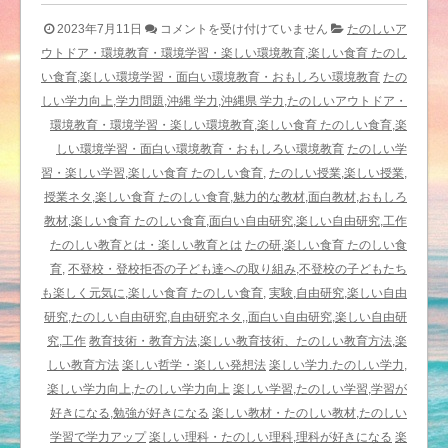
と
2023年7月11日
コメントを受け付けていません
たのしいア
っ
ウトドア・環境教育・環境学習・楽しい環境教育,楽しい食育 たのし
て
い食育,楽しい環境学習・面白い環境教育・おもしろい環境教育
たの
も
しい学力向上,学力問題,沖縄 学力,沖縄県 学力,たのしいアウトドア・
小
環境教育・環境学習・楽しい環境教育,楽しい食育 たのしい食育,楽
さ
しい環境学習・面白い環境教育・おもしろい環境教育
たのしい学
く
習・楽しい学習,楽しい食育 たのしい食育,
たのしい授業,楽しい授業,
て
授業ネタ,楽しい食育 たのしい食育,魅力的な教材,面白教材,おもしろ
ひ
教材,楽しい食育 たのしい食育,面白い自由研究,楽しい自由研究,工作
ょ
たのしい教育とは・楽しい教育とは
たの研,楽しい食育 たのしい食
う
育,
不登校・登校拒否の子ども達への取り組み,不登校の子どもたち
き
も楽しく元気に,楽しい食育 たのしい食育,
実験,自由研究,楽しい自由
ん
研究,たのしい自由研究,自由研究ネタ,,面白い自由研究,楽しい自由研
な
究,工作
教育技術・教育方法,楽しい教育技術、たのしい教育方法,楽
虫
しい教育方法
楽しい哲学・楽しい発想法
楽しい学力.たのしい学力,
を
楽しい学力向上,たのしい学力向上
楽しい学習,たのしい学習,学習が
観
好きになる,勉強が好きになる
楽しい教材・たのしい教材,たのしい
察
学習で学力アップ
楽しい理科・たのしい理科,理科が好きになる
楽