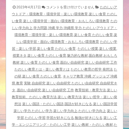
「い
2023年4月17日
コメントを受け付けていません
たのしいア
い
ウトドア・環境教育・環境学習・楽しい環境教育,楽しい食育 たのし
質
い食育,楽しい環境学習・面白い環境教育・おもしろい環境教育
たの
問
しい学力向上,学力問題,沖縄 学力,沖縄県 学力,たのしいアウトドア・
で
環境教育・環境学習・楽しい環境教育,楽しい食育 たのしい食育,楽
す
しい環境学習・面白い環境教育・おもしろい環境教育
たのしい学
ね」
習・楽しい学習,楽しい食育 たのしい食育,
たのしい授業,楽しい授業,
と
授業ネタ,楽しい食育 たのしい食育,魅力的な教材,面白教材,おもしろ
い
教材,楽しい食育 たのしい食育,面白い自由研究,楽しい自由研究,工作
う
たのしい教育とは・楽しい教育とは
たのしい教育の哲学 発想法
た
上
の研,楽しい食育 たのしい食育,
キャリア教育 沖縄 グッジョブ,沖縄
下
県 教育
実験,自由研究,楽しい自由研究,たのしい自由研究,自由研究ネ
感
タ,,面白い自由研究,楽しい自由研究,工作
教育技術・教育方法,楽しい
覚
教育技術、たのしい教育方法,楽しい教育方法
楽しい哲学・楽しい発
－
想法
楽しい国語・たのしい国語,国語が好きになる,楽しい国語学習
た
楽しい学力.たのしい学力,楽しい学力向上,たのしい学力向上
楽しい
の
学習,たのしい学習,学習が好きになる,勉強が好きになる
楽しい工
し
学・エンジニアリング・たのしい工学
楽しい教材・たのしい教材,た