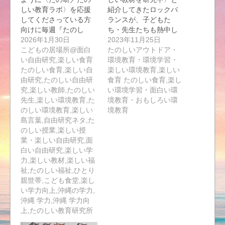
しい教育ラボ〉を応援
紹介してきたロックバ
してくださっている方
ランスが、子どもた
向けに毎週『たのし
ち・先生たちも熱中し
い…
2026年1月30日
て…
2023年11月25日
こどもの居場所@面白
たのしいアウトドア・
い自由研究,楽しい食育
環境教育・環境学習・
たのしい食育,楽しい自
楽しい環境教育,楽しい
由研究,たのしい自由研
食育 たのしい食育,楽し
究,楽しい教師,たのしい
い環境学習・面白い環
先生,楽しい環境教育,た
境教育・おもしろい環
のしい環境教育,楽しい
境教育
島言葉,自由研究ネタ,た
のしい授業,楽しい授
業・楽しい自由研究,面
白い自由研究,楽しい学
力,楽しい教材,楽しい福
祉,たのしい福祉,ひとり
親世帯,こども食堂,楽し
い学力向上,沖縄の学力,
沖縄 学力,沖縄 学力向
上,たのしい教育研究所