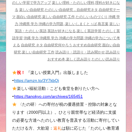
い
のしい学習で学力アップ
楽しい理科・たのしい理科,理科が好きにな
教
る
楽しい自由研究,たのしい自由研究，自由研究ネタ,自由研究テー
育
マ,面白い自由研究,楽しい自由研究,工作,たのしいものづくり,沖縄 学
の
力,沖縄県 学力,沖縄の学力問題,,楽しいしまくとぅば,島言葉
楽しい
発
英語・たのしい英語,英語が好きになる,楽しく英語学習,たのしく英
想
語学習
沖縄 学力,沖縄県 学力,沖縄の学力問題,沖縄の学力について考
法、
える
自由研究 ネタ,自由研究何やろう,おすすめ自由研究,面白い自由
子
研究,楽しい自由研究,工作
読み語り・読語り・読み聞かせ,読み語り
ど
おすすめ本,楽しく読み語り,たのしい読み語り
も
祝！
『楽しい授業入門』出版しました
達
⇨
https://amzn.to/3Y7kbQi
へ
の
楽しい福祉活動：こども食堂を創りたい方へ
言
⇨
https://tanokyo.com/archives/165451
葉
〈たの研〉への寄付が税の優遇措置・控除の対象とな
は
ります（2000円以上）。ひとり親世帯など経済的に支援
の必要な方達へたのしい教育を普及する活動に寄付してい
ただける方、大歓迎：
返礼
は額に応じた「たのしい教育通