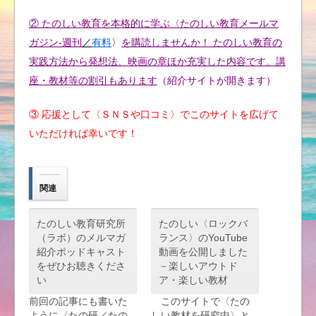
② たのしい教育を本格的に学ぶ〈たのしい教育メールマ
ガジン-週刊
／
有料
〉
を購読しませんか！ たのしい教育の
実践方法から発想法、映画の章ほか充実した内容です。講
座・教材等の割引もあります
（紹介サイトが開きます）
③ 応援として〈ＳＮＳや口コミ〉でこのサイトを広げて
いただければ幸いです！
関連
たのしい教育研究所
たのしい〈ロックバ
（ラボ）のメルマガ
ランス〉のYouTube
紹介ポッドキャスト
動画を公開しました
をぜひお聴きくださ
－楽しいアウトド
い
ア・楽しい教材
前回の記事にも書いた
このサイトで〈たの
ように〈たの研／たの
しい教材を研究中〉と