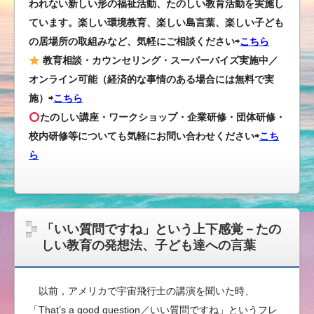
われない新しい形の福祉活動、たのしい教育活動を実施し
ています。楽しい環境教育、楽しい島言葉、楽しい子ども
の居場所の取組みなど、気軽にご相談ください⇨
こちら
教育相談・カウンセリング・スーパーバイズ実施中／
オンライン可能（経済的な事情のある場合には無料で実
施）⇨
こちら
たのしい講座・ワークショップ・企業研修・団体研修・
校内研修等についても気軽にお問い合わせください
⇨
こち
ら
「いい質問ですね」という上下感覚－たの
しい教育の発想法、子ども達への言葉
以前，アメリカで宇宙飛行士の講演を聞いた時、
「That’s a good question／いい質問ですね」というフレ