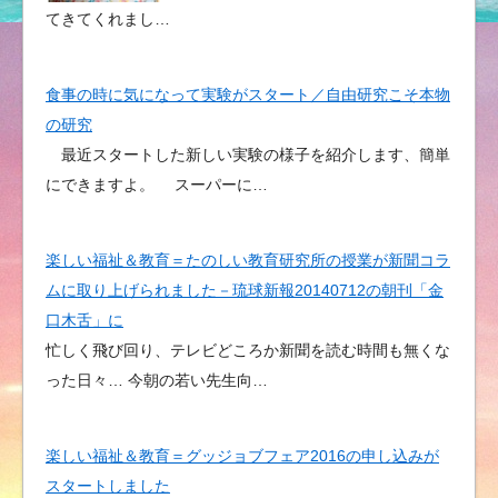
てきてくれまし…
食事の時に気になって実験がスタート／自由研究こそ本物
の研究
最近スタートした新しい実験の様子を紹介します、簡単
にできますよ。 スーパーに…
楽しい福祉＆教育＝たのしい教育研究所の授業が新聞コラ
ムに取り上げられました－琉球新報20140712の朝刊「金
口木舌」に
忙しく飛び回り、テレビどころか新聞を読む時間も無くな
った日々… 今朝の若い先生向…
楽しい福祉＆教育＝グッジョブフェア2016の申し込みが
スタートしました