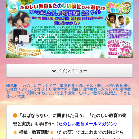
たの
しい
教育
研究
所
（沖
縄）
公式
メインメニュー
サイ
ト
HOME
たのしいアウトドア・環境教育・環境学習・楽しい環境教育,楽し
い食育 たのしい食育,楽しい環境学習・面白い環境教育・おもしろい環境教
育
「いい質問ですね」という上下感覚－たのしい教育の発想法、子ども
達への言葉
「ねばならない」に囲まれた日々、『たのしい教育の発
想と実践』を学ぼう⇨
〈たのしい教育メールマガジン〉
福祉・教育活動
〈たの研〉ではこれまでの枠にとら