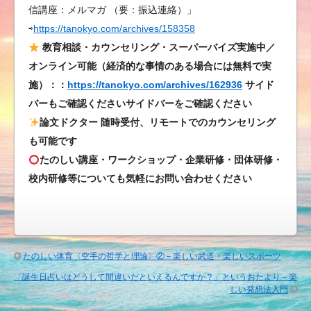
信講座：メルマガ （要：振込連絡）」
⇨
https://tanokyo.com/archives/158358
教育相談・カウンセリング・スーパーバイズ実施中／
オンライン可能（経済的な事情のある場合には無料で実
施）：：
https://tanokyo.com/archives/162936
サイド
バーもご確認くださいサイドバーをご確認ください
論文ドクター 随時受付、リモートでのカウンセリング
も可能です
たのしい講座・ワークショップ・企業研修・団体研修・
校内研修等についても気軽にお問い合わせください
たのしい体育〈空手の哲学と理論〉②－楽しい武道・楽しいスポーツ
「誕生日占いはどうして間違いだといえるんですか？」というおたより－楽
しい発想法入門