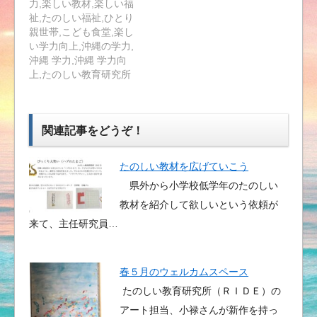
力,楽しい教材,楽しい福
祉,たのしい福祉,ひとり
親世帯,こども食堂,楽し
い学力向上,沖縄の学力,
沖縄 学力,沖縄 学力向
上,たのしい教育研究所
関連記事をどうぞ！
たのしい教材を広げていこう
県外から小学校低学年のたのしい
教材を紹介して欲しいという依頼が
来て、主任研究員…
春５月のウェルカムスペース
たのしい教育研究所（ＲＩＤＥ）の
アート担当、小禄さんが新作を持っ