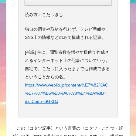
読み方：こたつきじ
独自の調査や取材を行わず、テレビ番組や
SNS上の情報などのみで構成される記事。
[補説] 主に、閲覧者数を増やす目的で作成さ
れるインターネット上の記事についていう。
自宅で、こたつに入ったままでも作成できる
ということからの名。
https://www.weblio.jp/content/%E7%82%AC
%E7%87%B5%E8%A8%98%E4%BA%8B?
dictCode=SGKDJ
この〈コタツ記事〉という言葉の〈コタツ・こたつ・炬