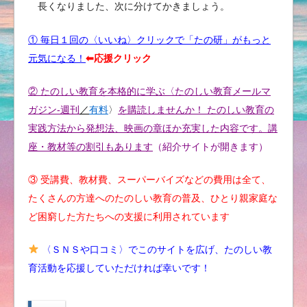
長くなりました、次に分けてかきましょう。
① 毎日１回の〈いいね〉クリックで「たの研」がもっと
元気になる！
⬅︎応援クリック
② たのしい教育を本格的に学ぶ〈たのしい教育メールマ
ガジン-週刊
／
有料
〉
を購読しませんか！ たのしい教育の
実践方法から発想法、映画の章ほか充実した内容です。講
座・教材等の割引もあります
（紹介サイトが開きます）
③ 受講費、教材費、スーパーバイズなどの費用は全て、
たくさんの方達へのたのしい教育の普及、ひとり親家庭な
ど困窮した方たちへの支援に利用されています
〈ＳＮＳや口コミ〉でこのサイトを広げ、たのしい教
育活動を応援していただければ幸いです！