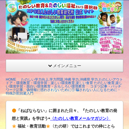
たの
しい
教育
研究
所
（沖
縄）
公式
メインメニュー
サイ
ト
HOME
たのしい学力向上,学力問題,沖縄 学力,沖縄県 学力,たのしいアウト
ドア・環境教育・環境学習・楽しい環境教育,楽しい食育 たのしい食育,楽し
い環境学習・面白い環境教育・おもしろい環境教育
コタツ記事・パッチ
ワーク記事、偽情報に惑わされないために① 騙されない人になるために・
特殊詐欺回避入門
「ねばならない」に囲まれた日々、『たのしい教育の発
想と実践』を学ぼう⇨
〈たのしい教育メールマガジン〉
福祉・教育活動
〈たの研〉ではこれまでの枠にとら