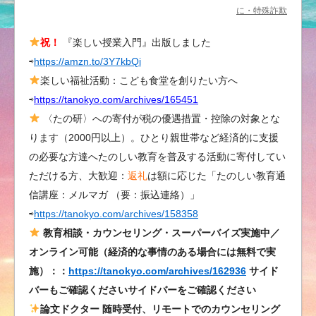
め
に・特殊詐欺
に
祝！
『楽しい授業入門』出版しました
①
⇨
https://amzn.to/3Y7kbQi
騙
さ
楽しい福祉活動：こども食堂を創りたい方へ
れ
⇨
https://tanokyo.com/archives/165451
な
〈たの研〉への寄付が税の優遇措置・控除の対象とな
い
ります（2000円以上）。ひとり親世帯など経済的に支援
人
の必要な方達へたのしい教育を普及する活動に寄付してい
に
ただける方、大歓迎：
返礼
は額に応じた「たのしい教育通
な
信講座：メルマガ （要：振込連絡）」
る
⇨
https://tanokyo.com/archives/158358
た
め
教育相談・カウンセリング・スーパーバイズ実施中／
に・
オンライン可能（経済的な事情のある場合には無料で実
特
施）：：
https://tanokyo.com/archives/162936
サイド
殊
バーもご確認くださいサイドバーをご確認ください
詐
論文ドクター 随時受付、リモートでのカウンセリング
欺