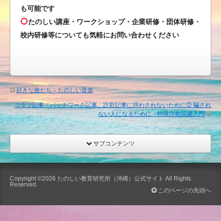
も可能です
回
たのしい講座・ワークショップ・企業研修・団体研修・
避
校内研修等についても気軽にお問い合わせください
入
門
は
好きな曲たち－たのしい音楽
コタツ記事・パッチワーク記事、詐欺記事に惑わされないために② 騙され
ない人になるために・特殊詐欺回避入門
サブコンテンツ
Copyright ©2026
たのしい教育研究所（沖縄）公式サイト
All Rights
Reserved.
このページの先頭へ