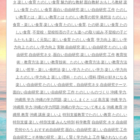
パ
タ,楽しい食育 たのしい食育,魅力的な教材,面白教材,おもしろ教材,楽
ッ
しい食育 たのしい食育,面白い自由研究,楽しい自由研究,工作
たのし
チ
い教育とは・楽しい教育とは
たのしい教育の哲学 発想法
たのしい
ワ
食育・楽しい食育,楽しい食育 たのしい食育,
たの研,楽しい食育 たの
ー
しい食育,
不登校・登校拒否の子ども達への取り組み,不登校の子ど
ク
もたちも楽しく元気に,楽しい食育 たのしい食育,
学力向上,楽しい学
記
力向上,たのしい学力向上
実験,自由研究,楽しい自由研究,たのしい自
事、
由研究,自由研究ネタ,,面白い自由研究,楽しい自由研究,工作
教育技
偽
術・教育方法,楽しい教育技術、たのしい教育方法,楽しい教育方法
情
楽しい哲学・楽しい発想法
楽しい学力.たのしい学力,楽しい学力向
報
上,たのしい学力向上
楽しい理科・たのしい理科,理科が好きになる
に
楽しい自由研究,たのしい自由研究，自由研究ネタ,自由研究テーマ,
惑
面白い自由研究,楽しい自由研究,工作,たのしいものづくり,沖縄 学力,
わ
沖縄県 学力,沖縄の学力問題,,楽しいしまくとぅば,島言葉
沖縄 学力,
さ
沖縄県 学力,沖縄の学力問題,沖縄の学力について考える
沖縄 教育,沖
れ
縄県 教育
沖縄 講座 楽しいよ
特別支援教育でたのしい教育,たのしい
な
特別支援,楽しい特別支援,みんな特別
科学教育
自由研究 ネタ,自由研
い
究何やろう,おすすめ自由研究,面白い自由研究,楽しい自由研究,工作
た
自由研究こそ本物の研究・楽しく賢く学力向上,工作
騙されないため