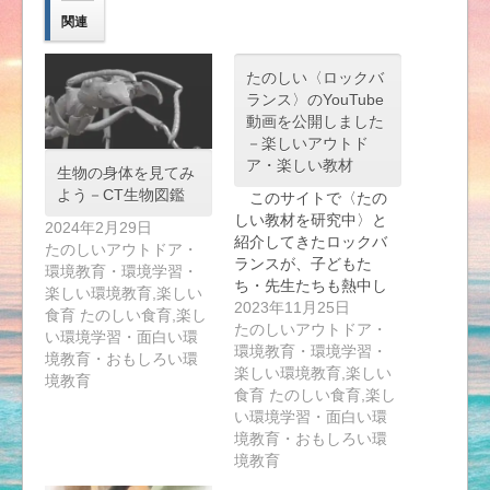
関連
たのしい〈ロックバ
ランス〉のYouTube
動画を公開しました
－楽しいアウトド
ア・楽しい教材
生物の身体を見てみ
よう－CT生物図鑑
このサイトで〈たの
しい教材を研究中〉と
2024年2月29日
紹介してきたロックバ
たのしいアウトドア・
ランスが、子どもた
環境教育・環境学習・
ち・先生たちも熱中し
楽しい環境教育,楽しい
て…
2023年11月25日
食育 たのしい食育,楽し
たのしいアウトドア・
い環境学習・面白い環
環境教育・環境学習・
境教育・おもしろい環
楽しい環境教育,楽しい
境教育
食育 たのしい食育,楽し
い環境学習・面白い環
境教育・おもしろい環
境教育