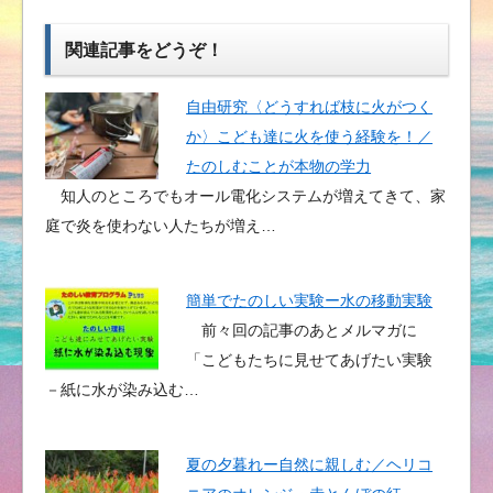
関連記事をどうぞ！
自由研究〈どうすれば枝に火がつく
か〉こども達に火を使う経験を！／
たのしむことが本物の学力
知人のところでもオール電化システムが増えてきて、家
庭で炎を使わない人たちが増え…
簡単でたのしい実験ー水の移動実験
前々回の記事のあとメルマガに
「こどもたちに見せてあげたい実験
－紙に水が染み込む…
夏の夕暮れー自然に親しむ／ヘリコ