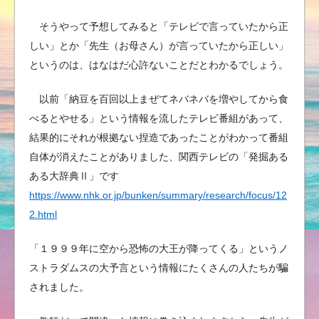
そうやって予想してみると「テレビで言っていたから正
しい」とか「先生（お母さん）が言っていたから正しい」
というのは、はなはだ心許ないことだとわかるでしょう。
以前「納豆を百回以上まぜてネバネバを増やしてから食
べるとやせる」という情報を流したテレビ番組があって、
結果的にそれが根拠ない捏造であったことがわかって番組
自体が消えたことがありました、関西テレビの「発掘ある
ある大辞典Ⅱ」です
https://www.nhk.or.jp/bunken/summary/research/focus/12
2.html
「１９９９年に空から恐怖の大王が降ってくる」というノ
ストラダムスの大予言という情報にたくさんの人たちが騙
されました。