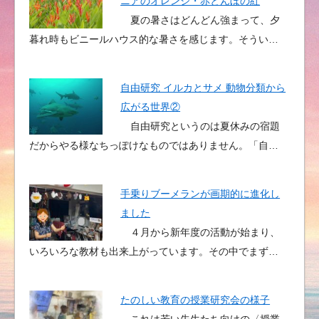
ニアのオレンジ・赤とんぼの紅
夏の暑さはどんどん強まって、夕
暮れ時もビニールハウス的な暑さを感じます。そうい…
自由研究 イルカとサメ 動物分類から
広がる世界②
自由研究というのは夏休みの宿題
だからやる様なちっぽけなものではありません。「自…
手乗りブーメランが画期的に進化し
ました
４月から新年度の活動が始まり、
いろいろな教材も出来上がっています。その中でまず…
たのしい教育の授業研究会の様子
これは若い先生たち向けの〈授業