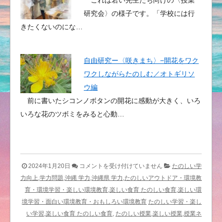
研究会〉の様子です。「学校には行
きたくないのにな…
自由研究ー〈咲きまち〉−開花をワク
ワクしながらたのしむ／オトギリソ
ウ編
前に書いたシコンノボタンの開花に感動が大きく、いろ
いろな花のツボミをみると心動…
コ
2024年1月20日
コメントを受け付けていません
たのしい学
タ
力向上,学力問題,沖縄 学力,沖縄県 学力,たのしいアウトドア・環境教
ツ
育・環境学習・楽しい環境教育,楽しい食育 たのしい食育,楽しい環
記
境学習・面白い環境教育・おもしろい環境教育
たのしい学習・楽し
事・
い学習,楽しい食育 たのしい食育,
たのしい授業,楽しい授業,授業ネ