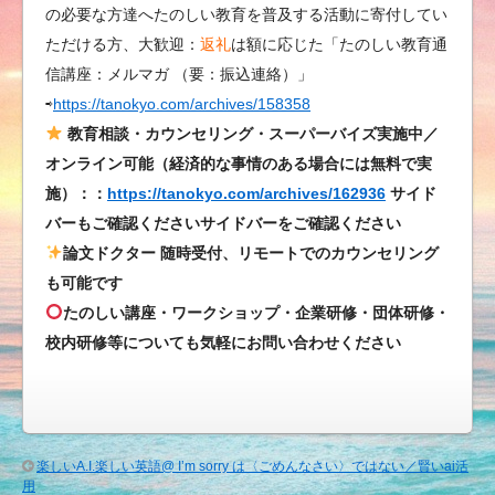
の必要な方達へたのしい教育を普及する活動に寄付してい
ただける方、大歓迎：
返礼
は額に応じた「たのしい教育通
信講座：メルマガ （要：振込連絡）」
⇨
https://tanokyo.com/archives/158358
教育相談・カウンセリング・スーパーバイズ実施中／
オンライン可能（経済的な事情のある場合には無料で実
施）：：
https://tanokyo.com/archives/162936
サイド
バーもご確認くださいサイドバーをご確認ください
論文ドクター 随時受付、リモートでのカウンセリング
も可能です
たのしい講座・ワークショップ・企業研修・団体研修・
校内研修等についても気軽にお問い合わせください
楽しいA.I.楽しい英語@ I’m sorry は〈ごめんなさい〉ではない／賢いai活
用