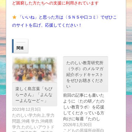
ど困窮した方たちへの支援に利用されています
「いいね」と思った方は〈ＳＮＳや口コミ〉でぜひこ
のサイトを広げ、応援してください！
関連
たのしい教育研究所
（ラボ）のメルマガ
紹介ポッドキャスト
をぜひお聴きくださ
い
楽しく島言葉「ちび
らーさん」「よんな
前回の記事にも書いた
ーよんなーど～」
ように〈たの研／たの
しい教育ラボ〉を応援
2023年12月3日
してくださっている方
たのしい学力向上,学力
向けに毎週『たのし
問題,沖縄 学力,沖縄県
い…
2026年1月30日
学力,たのしいアウトド
こどもの居場所@面白