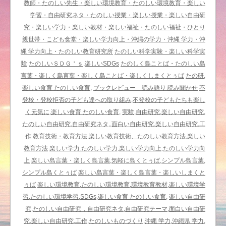
ん
教師・たのしい先生・楽しい環境教育・たのしい環境教育・楽しい
ぽ
学習・自由研究ネタ・たのしい授業・楽しい授業・楽しい自由研
『ユ
究・楽しい学力・楽しい教材・楽しい福祉・たのしい福祉・ひとり
ウ
親世帯・こども食堂・楽しい学力向上・沖縄の学力・沖縄 学力・沖
ゲ
縄 学力向上・たのしい教育研究所
たのしい科学実験・楽しい科学実
シ
験
たのしいＳＤＧ＇ｓ,楽しいSDGs
たのしく島ことば・たのしい島
ョ
言葉・楽しく島言葉・楽しく島ことば・楽しくしまくとぅば
たの研,
ウ
楽しい食育 たのしい食育,
ブックレビュー 読み語り 読み聞かせ
不
／
登校・登校拒否の子ども達への取り組み,不登校の子どもたちも楽し
夕
く元気に,楽しい食育 たのしい食育,
実験,自由研究,楽しい自由研究,
化
たのしい自由研究,自由研究ネタ,,面白い自由研究,楽しい自由研究,工
粧』
作
教育技術・教育方法,楽しい教育技術、たのしい教育方法,楽しい
に
教育方法
楽しい学力.たのしい学力,楽しい学力向上,たのしい学力向
出
上
楽しい島言葉・楽しく島言葉,気軽に島くとぅば,シンプル島言葉,
逢
シンプル島くとぅば
楽しい島言葉・楽しく島言葉・楽しいしまくと
う
ぅば
楽しい環境教育,たのしい環境教育,環境教育教材,楽しい環境学
／
習,たのしい環境学習,SDGs,楽しい食育 たのしい食育,
楽しい自由研
野
究,たのしい自由研究，自由研究ネタ,自由研究テーマ,面白い自由研
山
究,楽しい自由研究,工作,たのしいものづくり,沖縄 学力,沖縄県 学力,