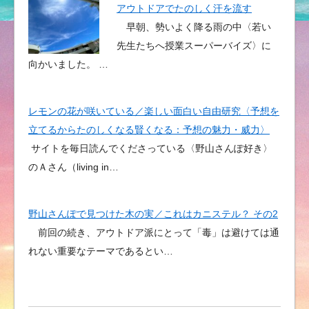
アウトドアでたのしく汗を流す
早朝、勢いよく降る雨の中〈若い
先生たちへ授業スーパーバイズ〉に
向かいました。 …
レモンの花が咲いている／楽しい面白い自由研究〈予想を
立てるからたのしくなる賢くなる：予想の魅力・威力〉
サイトを毎日読んでくださっている〈野山さんぽ好き〉
のＡさん（living in…
野山さんぽで見つけた木の実／これはカニステル？ その2
前回の続き、アウトドア派にとって「毒」は避けては通
れない重要なテーマであるとい…