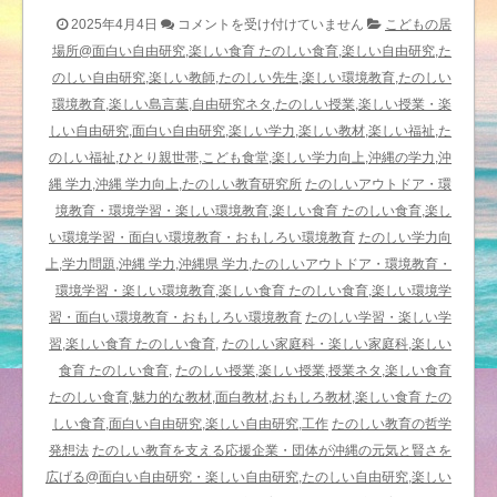
ま
2025年4月4日
コメントを受け付けていません
こどもの居
だ
場所@面白い自由研究,楽しい食育 たのしい食育,楽しい自由研究,た
野
のしい自由研究,楽しい教師,たのしい先生,楽しい環境教育,たのしい
の
環境教育,楽しい島言葉,自由研究ネタ,たのしい授業,楽しい授業・楽
花々
しい自由研究,面白い自由研究,楽しい学力,楽しい教材,楽しい福祉,た
は
のしい福祉,ひとり親世帯,こども食堂,楽しい学力向上,沖縄の学力,沖
少
縄 学力,沖縄 学力向上,たのしい教育研究所
たのしいアウトドア・環
な
境教育・環境学習・楽しい環境教育,楽しい食育 たのしい食育,楽し
い
い環境学習・面白い環境教育・おもしろい環境教育
たのしい学力向
け
上,学力問題,沖縄 学力,沖縄県 学力,たのしいアウトドア・環境教育・
れ
環境学習・楽しい環境教育,楽しい食育 たのしい食育,楽しい環境学
ど
習・面白い環境教育・おもしろい環境教育
たのしい学習・楽しい学
楽
習,楽しい食育 たのしい食育,
たのしい家庭科・楽しい家庭科,楽しい
し
食育 たのしい食育,
たのしい授業,楽しい授業,授業ネタ,楽しい食育
い
たのしい食育,魅力的な教材,面白教材,おもしろ教材,楽しい食育 たの
野
しい食育,面白い自由研究,楽しい自由研究,工作
たのしい教育の哲学
山
発想法
たのしい教育を支える応援企業・団体が沖縄の元気と賢さを
さ
広げる@面白い自由研究・楽しい自由研究,たのしい自由研究,楽しい