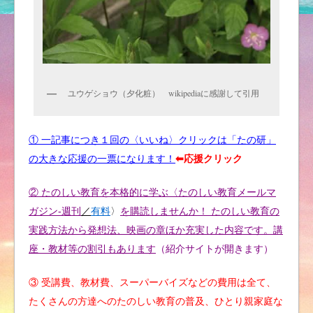
ユウゲショウ（夕化粧） wikipediaに感謝して引用
① 一記事につき１回の〈いいね〉クリックは「たの研」
の大きな応援の一票になります！
⬅︎応援クリック
② たのしい教育を本格的に学ぶ〈たのしい教育メールマ
ガジン-週刊
／
有料
〉
を購読しませんか！ たのしい教育の
実践方法から発想法、映画の章ほか充実した内容です。講
座・教材等の割引もあります
（紹介サイトが開きます）
③ 受講費、教材費、スーパーバイズなどの費用は全て、
たくさんの方達へのたのしい教育の普及、ひとり親家庭な