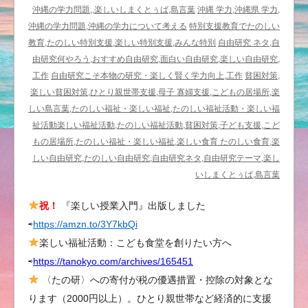
さ
沖縄の学力問題,,楽しいしまくとぅば,島言葉
沖縄 学力,沖縄県 学力,
ん
沖縄の学力問題,沖縄の学力について考える
特別支援教育でたのしい
ぽ
教育,たのしい特別支援,楽しい特別支援,みんな特別
自由研究 ネタ,自
で
由研究何やろう,おすすめ自由研究,面白い自由研究,楽しい自由研究,
楽
工作
自由研究こそ本物の研究・楽しく賢く学力向上,工作
貧困対策,
し
楽しい貧困対策,ひとり親世帯支援,母子 寡婦支援,こどもの居場所,楽
い
しい島言葉,たのしい福祉・楽しい福祉,たのしい福祉活動・楽しい福
面
祉活動楽しい福祉活動,たのしい福祉活動,貧困対策,子ども支援,こど
白
もの居場所,たのしい福祉・楽しい福祉,楽しい食育 たのしい食育,楽
い
しい自由研究,たのしい自由研究,自由研究ネタ,自由研究テーマ,楽し
自
いしまくとぅば,島言葉
由
祝！
『楽しい授業入門』出版しました
研
⇨
https://amzn.to/3Y7kbQi
究
は
楽しい福祉活動：こども食堂を創りたい方へ
⇨
https://tanokyo.com/archives/165451
〈たの研〉への寄付が税の優遇措置・控除の対象とな
ります（2000円以上）。ひとり親世帯など経済的に支援