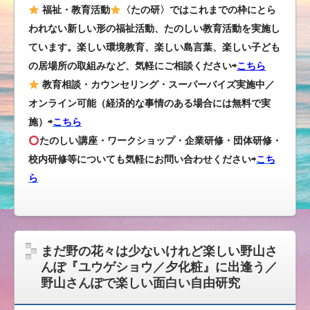
福祉・教育活動
〈たの研〉ではこれまでの枠にとら
われない新しい形の福祉活動、たのしい教育活動を実施し
ています。楽しい環境教育、楽しい島言葉、楽しい子ども
の居場所の取組みなど、気軽にご相談ください⇨
こちら
教育相談・カウンセリング・スーパーバイズ実施中／
オンライン可能（経済的な事情のある場合には無料で実
施）⇨
こちら
たのしい講座・ワークショップ・企業研修・団体研修・
校内研修等についても気軽にお問い合わせください
⇨
こち
ら
まだ野の花々は少ないけれど楽しい野山さ
んぽ『ユウゲショウ／夕化粧』に出逢う／
野山さんぽで楽しい面白い自由研究