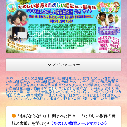
たの
しい
教育
研究
所
（沖
縄）
公式
メインメニュー
サイ
ト
HOME
こどもの居場所@面白い自由研究,楽しい食育 たのしい食育,楽し
い自由研究,たのしい自由研究,楽しい教師,たのしい先生,楽しい環境教育,た
のしい環境教育,楽しい島言葉,自由研究ネタ,たのしい授業,楽しい授業・楽し
い自由研究,面白い自由研究,楽しい学力,楽しい教材,楽しい福祉,たのしい福
祉,ひとり親世帯,こども食堂,楽しい学力向上,沖縄の学力,沖縄 学力,沖縄 学力
向上,たのしい教育研究所
まだ野の花々は少ないけれど楽しい野山さんぽ
『ユウゲショウ／夕化粧』に出逢う／野山さんぽで楽しい面白い自由研究
「ねばならない」に囲まれた日々、『たのしい教育の発
想と実践』を学ぼう⇨
〈たのしい教育メールマガジン〉