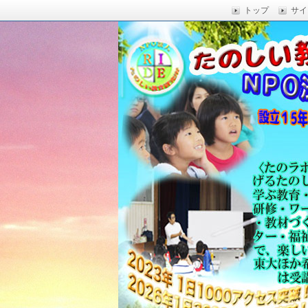
トップ
サイ
楽しい授業,たのしい授業,楽しい自由
い,RIDE,沖縄県 教育,たのしい授業,たのしい教
たのしい教育研究所
Education,楽しい授業,教育技術,
力向上,教育技術,教育方法,沖縄 教育問題,e
教員採用試験,沖縄 教育,たのしい教育
科学,たのしい科学,たのしく学び 一
う,いっきゅうハカセ,アドラー 心理学,
グ,教員採用試験,名人,採用試験,合格,
向上,沖縄の教育,たのしい学力,補習,
さでクリエイトするプロフェッショな
立四年で17000人以上に授業を実施,
由研究.しまくとぅば,島言葉,