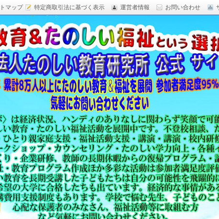
トマップ
特定商取引法に基づく表示
運営者情報
お問い合わせ
研究,面白い自由研究,楽しい福祉活動,楽しい授業がした
育 日本一,Research Institute Delightful
（沖縄）公式サイト
教育方法,内発的動機づけ,沖縄 学力問題,教材 ネタ,授業ネタ,学
njoyable educationes,グッジョブ,カリスマ教師,沖縄
,沖縄の学力,仮説実験授業,たのしい講演,楽しい講演,楽しい
生ものの「賢さ・学力」を,自由研究,いっきゅう先生,いっきゅ
面白い,沖縄 学力問題,授業名人,RIDE,PEALカウンセリン
セミナー,研修,板倉聖宣,ＬＥＡＰカウンセリング,LEAP,学力
読み語り,読み聞かせ,授業ネタ,授業アイディア,教育をたのし
る集団,学ぶこと本来のたのしさと賢さを沖縄から世界へ,設
99％の高い評価,仮説実験授,楽しい学力向上,たのしい学力,自