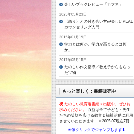
楽しいブックレビュー「カフネ」
2025年05月23日
〈怒り〉との付き合い方@楽しいPEAL
カウンセリング入門
2015年01月19日
学力とは何か、学力が高まるとは何
か。
2017年05月15日
たのしい作文指導／教え子からもらっ
た宝物
もっと楽しく：書籍販売中
祝
たのしい教育選書続々出版中、ぜひお
求めください。
収益は全て子ども・先生
たちの笑顔を広げる教育＆福祉活動に利用
させていただきます ※2005-07現在7冊
画像クリックでジャンプします⬇︎