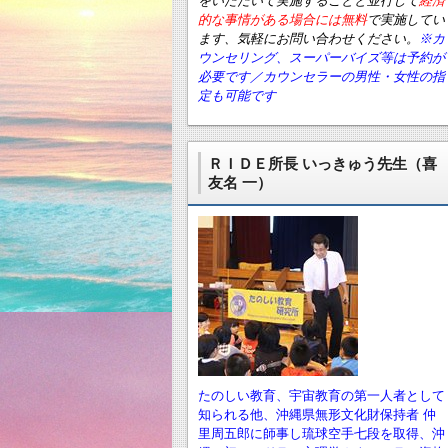
をいただいて実施することと並行して
経済
的な事情がある場合には無料
で実施してい
ます、気軽にお問い合わせください。
※カ
ウンセリング、スーパーバイズ等は予約が
必要です／カウンセラーの男性・女性の指
定も可能です
ＲＩＤＥ所長 いっきゅう先生（喜
友名 一）
たのしい教育、宇宙教育の第一人者として
知られる他、沖縄県無形文化財保持者 仲
里周五郎に師事し琉球空手七段を取得、沖