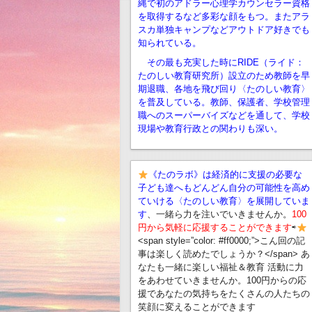
縄で初のアドラー心理学カウンセラー資格
を取得するなど多彩な顔をもつ。またアラ
スカ単独キャンプなどアウトドア好きでも
知られている。
その最も充実した時にRIDE（ライド：
たのしい教育研究所）設立のため教師を早
期退職、
各地を飛び回り〈たのしい教育〉
を普及している。教師、保護者、学校管理
職へのスーパーバイズなどを通して、学校
現場や教育行政との関わりも深い。
《たのラボ》は経済的に支援の必要な
子ども達へもどんどん自分の可能性を高め
ていける〈たのしい教育〉を展開していま
す
、一緒ら力を注いでいきませんか。
100
円から気軽に応援することができます
⇨
<span style=”color: #ff0000;”>こん回の記
事は楽しく読めたでしょうか？</span> あ
なたも一緒に楽しい福祉＆教育 活動に力
をあわせていきませんか。100円からの応
援であなたの気持ちをたくさんの人たちの
笑顔に変えることができます