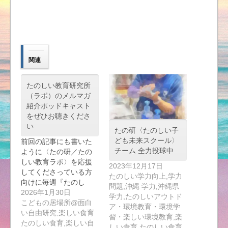
関連
たのしい教育研究所
（ラボ）のメルマガ
紹介ポッドキャスト
をぜひお聴きくださ
い
たの研〈たのしい子
ども未来スクール〉
前回の記事にも書いた
チーム 全力投球中
ように〈たの研／たの
しい教育ラボ〉を応援
2023年12月17日
してくださっている方
たのしい学力向上,学力
向けに毎週『たのし
問題,沖縄 学力,沖縄県
い…
2026年1月30日
学力,たのしいアウトド
こどもの居場所@面白
ア・環境教育・環境学
い自由研究,楽しい食育
習・楽しい環境教育,楽
たのしい食育,楽しい自
しい食育 たのしい食育,