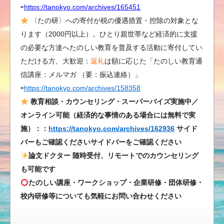
⇨
https://tanokyo.com/archives/165451
〈たの研〉への寄付が税の優遇措置・控除の対象とな
ります（2000円以上）。ひとり親世帯など経済的に支援
の必要な方達へたのしい教育を普及する活動に寄付してい
ただける方、大歓迎：
返礼
は額に応じた「たのしい教育通
信講座：メルマガ （要：振込連絡）」
⇨
https://tanokyo.com/archives/158358
教育相談・カウンセリング・スーパーバイズ実施中／
オンライン可能（経済的な事情のある場合には無料で実
施）：：
https://tanokyo.com/archives/162936
サイド
バーもご確認くださいサイドバーをご確認ください
論文ドクター 随時受付、リモートでのカウンセリング
も可能です
たのしい講座・ワークショップ・企業研修・団体研修・
校内研修等についても気軽にお問い合わせください