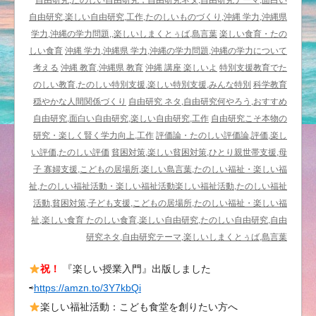
自由研究,たのしい自由研究，自由研究ネタ,自由研究テーマ,面白い
自由研究,楽しい自由研究,工作,たのしいものづくり,沖縄 学力,沖縄県
学力,沖縄の学力問題,,楽しいしまくとぅば,島言葉
楽しい食育・たの
しい食育
沖縄 学力,沖縄県 学力,沖縄の学力問題,沖縄の学力について
考える
沖縄 教育,沖縄県 教育
沖縄 講座 楽しいよ
特別支援教育でた
のしい教育,たのしい特別支援,楽しい特別支援,みんな特別
科学教育
穏やかな人間関係づくり
自由研究 ネタ,自由研究何やろう,おすすめ
自由研究,面白い自由研究,楽しい自由研究,工作
自由研究こそ本物の
研究・楽しく賢く学力向上,工作
評価論・たのしい評価論,評価,楽し
い評価,たのしい評価
貧困対策,楽しい貧困対策,ひとり親世帯支援,母
子 寡婦支援,こどもの居場所,楽しい島言葉,たのしい福祉・楽しい福
祉,たのしい福祉活動・楽しい福祉活動楽しい福祉活動,たのしい福祉
活動,貧困対策,子ども支援,こどもの居場所,たのしい福祉・楽しい福
祉,楽しい食育 たのしい食育,楽しい自由研究,たのしい自由研究,自由
研究ネタ,自由研究テーマ,楽しいしまくとぅば,島言葉
祝！
『楽しい授業入門』出版しました
⇨
https://amzn.to/3Y7kbQi
楽しい福祉活動：こども食堂を創りたい方へ