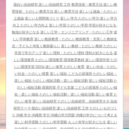
た
面白い自由研究,楽しい自由研究,工作
教育技術・教育方法,楽しい教
の
育技術、たのしい教育方法,楽しい教育方法
楽しい上達論・たのしい
し
上達論
楽しい人間関係づくり
楽しい学力.たのしい学力,楽しい学力
い
向上,たのしい学力向上
楽しい学習,たのしい学習,学習が好きになる,
福
勉強が好きになる
楽しい工学・エンジニアリング・たのしい工学
楽
祉
しい平和教育
楽しい教師教育・たのしい教師教育・充実した教師生
＆
活・子どもと仲良く教師暮らし
楽しい教材・たのしい教材,たのしい
教
学習で学力アップ
楽しい理科・たのしい理科,理科が好きになる
楽
育
しい環境教育,たのしい環境教育,環境教育教材,楽しい環境学習,たの
は
しい環境学習,SDGs,楽しい食育 たのしい食育,
楽しい社会・たのし
い社会・たのしい授業
楽しい福祉,こどもの居場所,たのしい福祉・
楽しい福祉,たのしい福祉活動・楽しい福祉活動
楽しい福祉活動,た
のしい福祉活動,貧困対策,子ども支援,こどもの居場所,たのしい福
祉・楽しい福祉,たのしい福祉活動・楽しい福祉活動,楽しい食育 た
のしい食育,楽しい自由研究,たのしい自由研究，自由研究ネタ,自由
研究テーマ,面白い自由研究,楽しい自由研究,工作,たのしいものづく
り,沖縄 学力,沖縄県 学力,沖縄の学力問題,沖縄の学力について考える
楽しい科学実験,たのしい科学実験,もっと科学が好きになる
楽しい