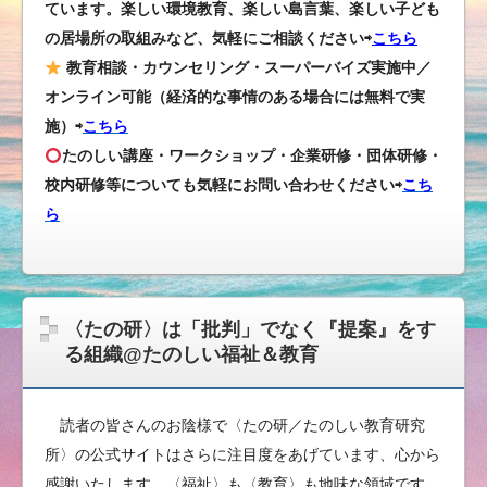
ています。楽しい環境教育、楽しい島言葉、楽しい子ども
の居場所の取組みなど、気軽にご相談ください⇨
こちら
教育相談・カウンセリング・スーパーバイズ実施中／
オンライン可能（経済的な事情のある場合には無料で実
施）⇨
こちら
たのしい講座・ワークショップ・企業研修・団体研修・
校内研修等についても気軽にお問い合わせください
⇨
こち
ら
〈たの研〉は「批判」でなく『提案』をす
る組織@たのしい福祉＆教育
読者の皆さんのお陰様で〈たの研／たのしい教育研究
所〉の公式サイトはさらに注目度をあげています、心から
感謝いたします。〈福祉〉も〈教育〉も地味な領域です、