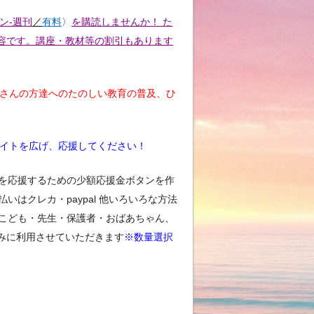
ン-週刊
／
有料
〉
を購読しませんか！ た
容です。講座・教材等の割引もあります
くさんの方達へのたのしい教育の普及、ひ
イトを広げ、応援してください！
を応援するための少額応援金ボタンを作
はクレカ・paypal 他いろいろな方法
こども・先生・保護者・おばあちゃん、
みに利用させていただきます
※数量選択