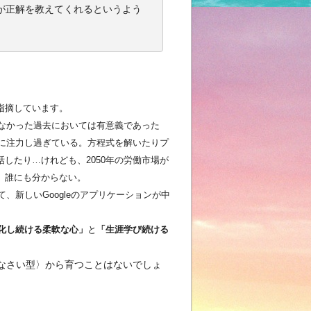
が正解を教えてくれるというよう
指摘しています。
なかった過去においては有意義であった
に注力し過ぎている。方程式を解いたりプ
したり…けれども、2050年の労働市場が
、誰にも分からない。
、新しいGoogleのアプリケーションが中
化し続ける柔軟な心」
と
「生涯学び続ける
なさい型〉から育つことはないでしょ