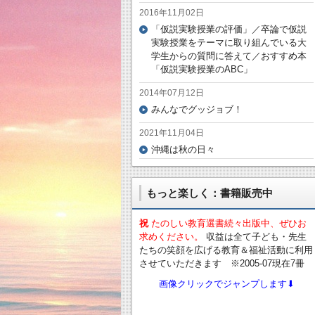
2016年11月02日
「仮説実験授業の評価」／卒論で仮説
実験授業をテーマに取り組んでいる大
学生からの質問に答えて／おすすめ本
「仮説実験授業のABC」
2014年07月12日
みんなでグッジョブ！
2021年11月04日
沖縄は秋の日々
もっと楽しく：書籍販売中
祝
たのしい教育選書続々出版中、ぜひお
求めください。
収益は全て子ども・先生
たちの笑顔を広げる教育＆福祉活動に利用
させていただきます ※2005-07現在7冊
画像クリックでジャンプします⬇︎