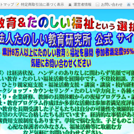
トマップ
特定商取引法に基づく表示
運営者情報
お問い合わせ
研究,面白い自由研究,楽しい福祉活動,楽しい授業がした
育 日本一,Research Institute Delightful
（沖縄）公式サイト
教育方法,内発的動機づけ,沖縄 学力問題,教材 ネタ,授業ネタ,学
njoyable educationes,グッジョブ,カリスマ教師,沖縄
,沖縄の学力,仮説実験授業,たのしい講演,楽しい講演,楽しい
生ものの「賢さ・学力」を,自由研究,いっきゅう先生,いっきゅ
面白い,沖縄 学力問題,授業名人,RIDE,PEALカウンセリン
セミナー,研修,板倉聖宣,ＬＥＡＰカウンセリング,LEAP,学力
読み語り,読み聞かせ,授業ネタ,授業アイディア,教育をたのし
る集団,学ぶこと本来のたのしさと賢さを沖縄から世界へ,設
99％の高い評価,仮説実験授,楽しい学力向上,たのしい学力,自