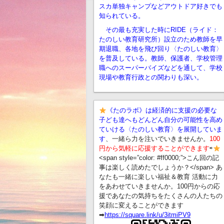
スカ単独キャンプなどアウトドア好きでも
知られている。
その最も充実した時にRIDE（ライド：
たのしい教育研究所）設立のため教師を早
期退職、
各地を飛び回り〈たのしい教育〉
を普及している。教師、保護者、学校管理
職へのスーパーバイズなどを通して、学校
現場や教育行政との関わりも深い。
《たのラボ》は経済的に支援の必要な
子ども達へもどんどん自分の可能性を高め
ていける〈たのしい教育〉を展開していま
す
、一緒ら力を注いでいきませんか。
100
円から気軽に応援することができます
⇨
<span style=”color: #ff0000;”>こん回の記
事は楽しく読めたでしょうか？</span> あ
なたも一緒に楽しい福祉＆教育 活動に力
をあわせていきませんか。100円からの応
援であなたの気持ちをたくさんの人たちの
笑顔に変えることができます
➡︎
https://square.link/u/3itmiPV9