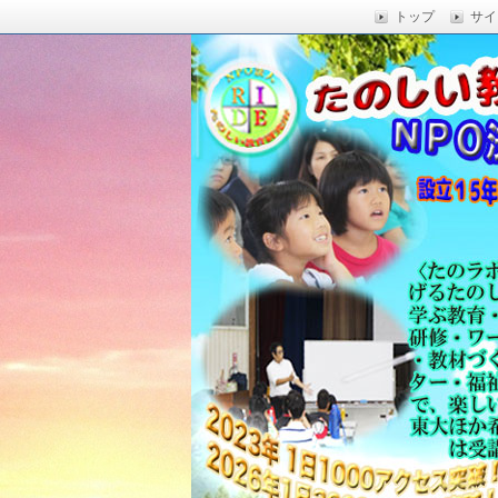
トップ
サイ
楽しい授業,たのしい授業,楽しい自由
い,RIDE,沖縄県 教育,たのしい授業,たのしい教
たのしい教育研究所
Education,楽しい授業,教育技術,
力向上,教育技術,教育方法,沖縄 教育問題,e
教員採用試験,沖縄 教育,たのしい教育
科学,たのしい科学,たのしく学び 一
う,いっきゅうハカセ,アドラー 心理学,
グ,教員採用試験,名人,採用試験,合格,
向上,沖縄の教育,たのしい学力,補習,
さでクリエイトするプロフェッショな
立四年で17000人以上に授業を実施,
由研究.しまくとぅば,島言葉,