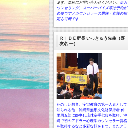
ます、気軽にお問い合わせください。
※カ
ウンセリング、スーパーバイズ等は予約が
必要です／カウンセラーの男性・女性の指
定も可能です
ＲＩＤＥ所長 いっきゅう先生（喜
友名 一）
たのしい教育、宇宙教育の第一人者として
知られる他、沖縄県無形文化財保持者 仲
里周五郎に師事し琉球空手七段を取得、沖
縄で初のアドラー心理学カウンセラー資格
を取得するなど多彩な顔をもつ。またアラ