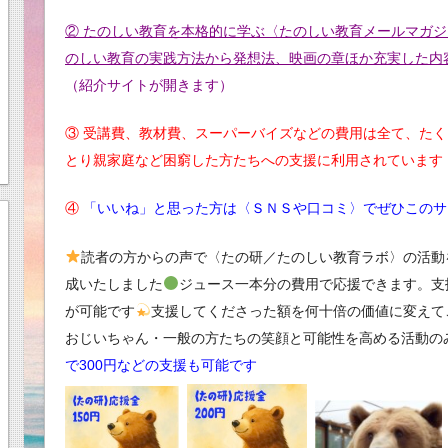
② たのしい教育を本格的に学ぶ〈たのしい教育メールマガジ
のしい教育の実践方法から発想法、映画の章ほか充実した内
（紹介サイトが開きます）
③ 受講費、教材費、スーパーバイズなどの費用は全て、た
とり親家庭など困窮した方たちへの支援に利用されています
④
「いいね」と思った方は〈ＳＮＳや口コミ〉でぜひこのサ
読者の方からの声で〈たの研／たのしい教育ラボ〉の活動
成いたしました
ジュース一本分の費用で応援できます。支払い
が可能です
支援してくださった額を何十倍の価値に変えて
おじいちゃん・一般の方たちの笑顔と可能性を高める活動の
で300円などの支援も可能です