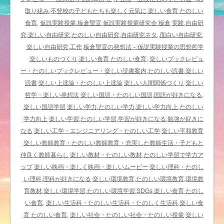
「板
取り組み,不登校の子どもたちも楽しく元気に,楽しい食育 たのしい
倉
食育,
仮説実験授業 板倉聖宣,仮説実験授業研究会 板倉
実験,自由研
聖
究,楽しい自由研究,たのしい自由研究,自由研究ネタ,,面白い自由研究,
宣
楽しい自由研究,工作
板倉聖宣の発想法－仮説実験授業の思想哲学
@
楽しいものづくり,楽しい食育 たのしい食育,
楽しいブックレビュ
一
ー・たのしいブックレビュー・楽しい読書案内,たのしい読書,楽しい
万
読書
楽しい上達論・たのしい上達論
楽しい人間関係づくり
楽しい
円
哲学・楽しい発想法
楽しい国語・たのしい国語,国語が好きになる,
札
楽しい国語学習
楽しい学力.たのしい学力,楽しい学力向上,たのしい
は
学力向上
楽しい学習,たのしい学習,学習が好きになる,勉強が好きに
電
なる
楽しい工学・エンジニアリング・たのしい工学
楽しい平和教育
気
楽しい教師教育・たのしい教師教育・充実した教師生活・子どもと
を
仲良く教師暮らし
楽しい教材・たのしい教材,たのしい学習で学力ア
通
ップ
楽しい映画・楽しく映画・楽しいムービー
楽しい理科・たのし
す
い理科,理科が好きになる
楽しい環境教育,たのしい環境教育,環境教
か？」
育教材,楽しい環境学習,たのしい環境学習,SDGs,楽しい食育 たのし
／
い食育,
楽しい生活科・たのしい生活科・たのしく生活科,楽しい食
楽
育 たのしい食育,
楽しい社会・たのしい社会・たのしい授業
楽しい