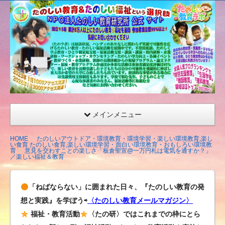
たの
しい
教育
研究
所
（沖
縄）
公式
メインメニュー
サイ
ト
HOME
たのしいアウトドア・環境教育・環境学習・楽しい環境教育,楽し
い食育 たのしい食育,楽しい環境学習・面白い環境教育・おもしろい環境教
育
意見を交わすことの楽しさ「板倉聖宣@一万円札は電気を通すか？」
／楽しい福祉＆教育
「ねばならない」に囲まれた日々、『たのしい教育の発
想と実践』を学ぼう⇨
〈たのしい教育メールマガジン〉
福祉・教育活動
〈たの研〉ではこれまでの枠にとら