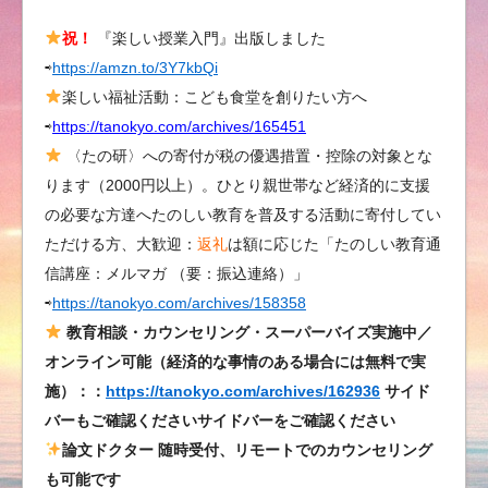
祝！
『楽しい授業入門』出版しました
⇨
https://amzn.to/3Y7kbQi
楽しい福祉活動：こども食堂を創りたい方へ
⇨
https://tanokyo.com/archives/165451
〈たの研〉への寄付が税の優遇措置・控除の対象とな
ります（2000円以上）。ひとり親世帯など経済的に支援
の必要な方達へたのしい教育を普及する活動に寄付してい
ただける方、大歓迎：
返礼
は額に応じた「たのしい教育通
信講座：メルマガ （要：振込連絡）」
⇨
https://tanokyo.com/archives/158358
教育相談・カウンセリング・スーパーバイズ実施中／
オンライン可能（経済的な事情のある場合には無料で実
施）：：
https://tanokyo.com/archives/162936
サイド
バーもご確認くださいサイドバーをご確認ください
論文ドクター 随時受付、リモートでのカウンセリング
も可能です