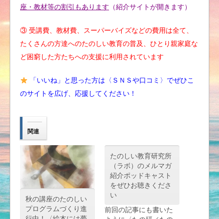
座・教材等の割引もあります
（紹介サイトが開きます）
③ 受講費、教材費、スーパーバイズなどの費用は全て、
たくさんの方達へのたのしい教育の普及、ひとり親家庭な
ど困窮した方たちへの支援に利用されています
「いいね」と思った方は〈ＳＮＳや口コミ〉でぜひこ
のサイトを広げ、応援してください！
関連
たのしい教育研究所
（ラボ）のメルマガ
紹介ポッドキャスト
をぜひお聴きくださ
い
秋の講座のたのしい
プログラムづくり進
前回の記事にも書いた
行中！〈絵本には夢