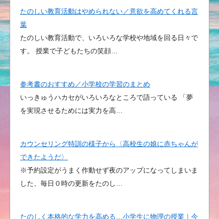
たのしい教育活動はやめられない／意欲を高めてくれる言
葉
たのしい教育活動で、いろいろな学校や地域を回る日々で
す。 授業で子どもたちの笑顔…
参考書のおすすめ／小学校の学習のまとめ
いっきゅうハカセがいろいろなところで語っている 「夢
を実現させるためには実力を高…
カウンセリング特訓の様子から〈高校生の娘に赤ちゃんが
できたようだ〉
※予約設定がうまく作動せず夜のアップになってしまいま
した、毎日０時の更新をたのし…
たのしく本格的な学力を高める…小学生に物理の授業｜今