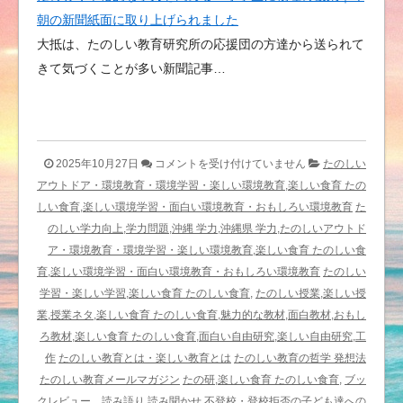
朝の新聞紙面に取り上げられました
大抵は、たのしい教育研究所の応援団の方達から送られて
きて気づくことが多い新聞記事…
意
2025年10月27日
コメントを受け付けていません
たのしい
見
アウトドア・環境教育・環境学習・楽しい環境教育,楽しい食育 たの
を
しい食育,楽しい環境学習・面白い環境教育・おもしろい環境教育
た
交
のしい学力向上,学力問題,沖縄 学力,沖縄県 学力,たのしいアウトド
わ
ア・環境教育・環境学習・楽しい環境教育,楽しい食育 たのしい食
す
育,楽しい環境学習・面白い環境教育・おもしろい環境教育
たのしい
こ
学習・楽しい学習,楽しい食育 たのしい食育,
たのしい授業,楽しい授
と
業,授業ネタ,楽しい食育 たのしい食育,魅力的な教材,面白教材,おもし
の
ろ教材,楽しい食育 たのしい食育,面白い自由研究,楽しい自由研究,工
楽
作
たのしい教育とは・楽しい教育とは
たのしい教育の哲学 発想法
し
たのしい教育メールマガジン
たの研,楽しい食育 たのしい食育,
ブッ
さ
クレビュー 読み語り 読み聞かせ
不登校・登校拒否の子ども達への