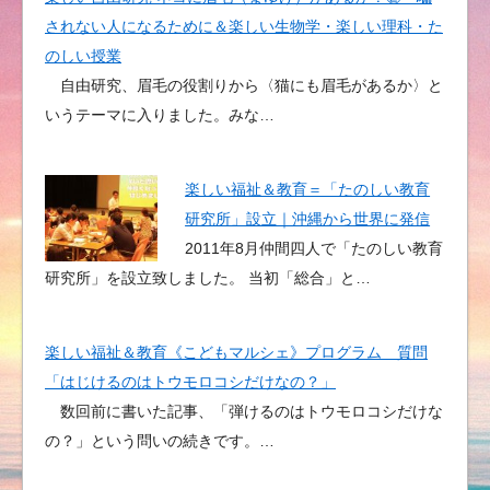
されない人になるために＆楽しい生物学・楽しい理科・た
のしい授業
自由研究、眉毛の役割りから〈猫にも眉毛があるか〉と
いうテーマに入りました。みな…
楽しい福祉＆教育＝「たのしい教育
研究所」設立｜沖縄から世界に発信
2011年8月仲間四人で「たのしい教育
研究所」を設立致しました。 当初「総合」と…
楽しい福祉＆教育《こどもマルシェ》プログラム 質問
「はじけるのはトウモロコシだけなの？」
数回前に書いた記事、「弾けるのはトウモロコシだけな
の？」という問いの続きです。…