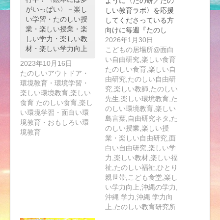
ように〈たの研／たの
がいっぱい〉－楽し
しい教育ラボ〉を応援
い学習・たのしい授
してくださっている方
業・楽しい授業・楽
向けに毎週『たのし
しい学力・楽しい教
い…
2026年1月30日
材・楽しい学力向上
こどもの居場所@面白
い自由研究,楽しい食育
2023年10月16日
たのしい食育,楽しい自
たのしいアウトドア・
由研究,たのしい自由研
環境教育・環境学習・
究,楽しい教師,たのしい
楽しい環境教育,楽しい
先生,楽しい環境教育,た
食育 たのしい食育,楽し
のしい環境教育,楽しい
い環境学習・面白い環
島言葉,自由研究ネタ,た
境教育・おもしろい環
のしい授業,楽しい授
境教育
業・楽しい自由研究,面
白い自由研究,楽しい学
力,楽しい教材,楽しい福
祉,たのしい福祉,ひとり
親世帯,こども食堂,楽し
い学力向上,沖縄の学力,
沖縄 学力,沖縄 学力向
上,たのしい教育研究所