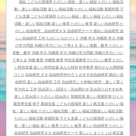
し
福祉,こどもの居場所,たのしい福祉・楽しい福祉,たのしい福祉活
い
動・楽しい福祉活動
楽しい福祉活動,たのしい福祉活動,貧困対策,子
福
ども支援,こどもの居場所,たのしい福祉・楽しい福祉,たのしい福祉
祉
活動・楽しい福祉活動,楽しい食育 たのしい食育,楽しい自由研究,た
＆
のしい自由研究，自由研究ネタ,自由研究テーマ,面白い自由研究,楽
教
しい自由研究,工作,たのしいものづくり,沖縄 学力,沖縄県 学力,沖縄
育
の学力問題,沖縄の学力について考える
楽しい算数・数学 たのしい
は
算数・数学
沖縄 学力,沖縄県 学力,沖縄の学力問題,沖縄の学力につい
て考える
沖縄 教育,沖縄県 教育
特別支援教育でたのしい教育,たのし
い特別支援,楽しい特別支援,みんな特別
科学教育
穏やかな人間関係
づくり
自由研究 ネタ,自由研究何やろう,おすすめ自由研究,面白い自
由研究,楽しい自由研究,工作
自由研究こそ本物の研究・楽しく賢く
学力向上,工作
読み語り・読語り・読み聞かせ,読み語りおすすめ本,
楽しく読み語り,たのしい読み語り
貧困対策,楽しい貧困対策,ひとり
親世帯支援,母子 寡婦支援,こどもの居場所,楽しい島言葉,たのしい福
祉・楽しい福祉,たのしい福祉活動・楽しい福祉活動楽しい福祉活動,
たのしい福祉活動,貧困対策,子ども支援,こどもの居場所,たのしい福
祉・楽しい福祉,楽しい食育 たのしい食育,楽しい自由研究,たのしい
自由研究,自由研究ネタ,自由研究テーマ,楽しいしまくとぅば,島言葉