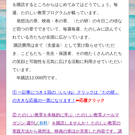
を購読するところからはじめてみてはどうでしょう。毎
週、たのしい教育プログラムが載っています。
発想法の章、映画・本の章、〈たの研〉の今日この頃な
ど四つの章でできていて、毎週毎週、たのしみに読んでく
れている方たちが全国に広がっています。
購読費用は全て〈支援金〉として受け取らせていただ
き、こどもたち・先生・保護者、その他たくさんの人たち
の笑顔と可能性を元気に広げる活動に利用させていただい
ています。
年購読12,000円です。
① 一記事につき１回の〈いいね〉クリックは「たの研」
の大きな応援の一票になります！
⬅︎応援クリック
② たのしい教育を本格的に学ぶ〈たのしい教育メールマ
ガジン-週刊
／
有料
〉
を購読しませんか！ たのしい教育の
実践方法から発想法、映画の章ほか充実した内容です。講